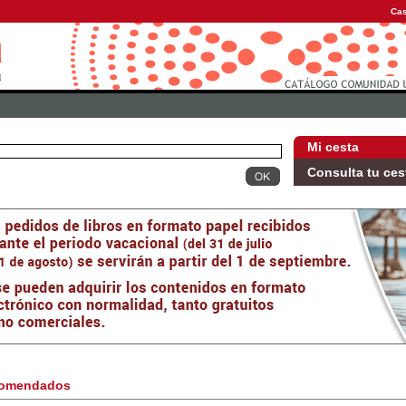
Cas
Mi cesta
Consulta tu ces
omendados