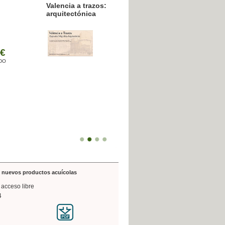
resión poligráfica
de nuevos productos acuícolas
 acceso libre
4