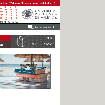
tellano
/
Valencià
/
English
|
Accesibilidad:
a
·
A
Atención al cliente
0 items
ta
Subtotal: 0,00 €