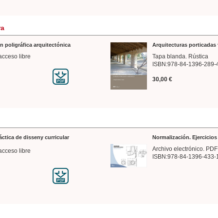
ra
n poligráfica arquitectónica
Arquitecturas porticadas 
acceso libre
Tapa blanda. Rústica
ISBN:978-84-1396-289-
30,00 €
ráctica de disseny curricular
Normalización. Ejercicio
Archivo electrónico. PDF
acceso libre
ISBN:978-84-1396-433-