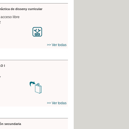
práctica de disseny curricular
 acceso libre
2
>> Ver todas
O I
7
>> Ver todas
ón secundaria