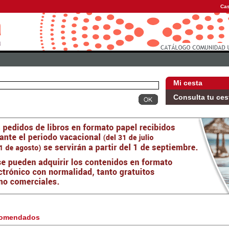
Cas
Mi cesta
Consulta tu ces
omendados