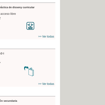
práctica de disseny curricular
 acceso libre
2
>> Ver todas
O I
7
>> Ver todas
ón secundaria