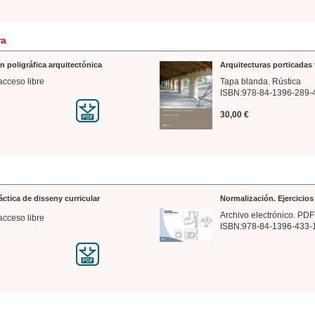
ra
n poligráfica arquitectónica
Arquitecturas porticadas 
acceso libre
Tapa blanda. Rústica
ISBN:978-84-1396-289-
30,00 €
ráctica de disseny curricular
Normalización. Ejercicio
Archivo electrónico. PDF
acceso libre
ISBN:978-84-1396-433-