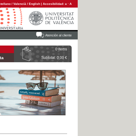
tellano
/
Valencià
/
English
|
Accesibilidad:
a
·
A
Atención al cliente
0 items
ta
Subtotal: 0,00 €