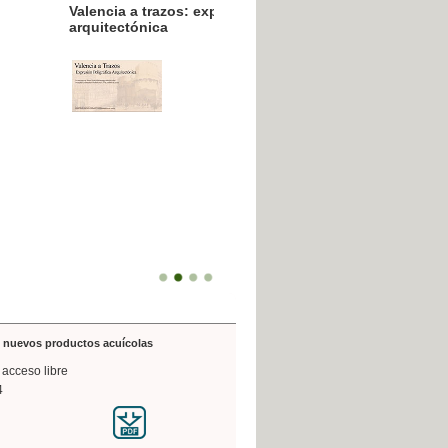
resión poligráfica
de nuevos productos acuícolas
 acceso libre
4