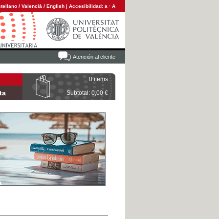
tellano
/
Valencià
/
English
|
Accesibilidad:
a
·
A
Atención al cliente
0 items
ta
Subtotal: 0,00 €