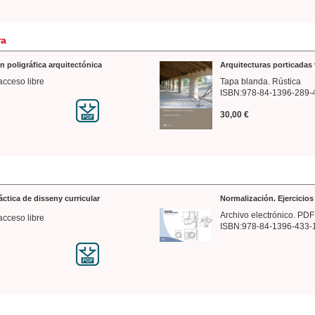
ra
n poligráfica arquitectónica
Arquitecturas porticadas 
acceso libre
Tapa blanda. Rústica
ISBN:978-84-1396-289-
30,00 €
ráctica de disseny curricular
Normalización. Ejercicio
Archivo electrónico. PDF
acceso libre
ISBN:978-84-1396-433-