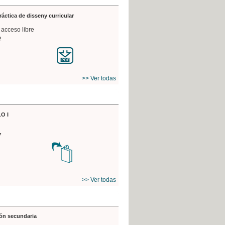
práctica de disseny curricular
 acceso libre
2
>> Ver todas
O I
7
>> Ver todas
ón secundaria