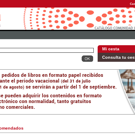
Cas
Mi cesta
Consulta tu ces
omendados