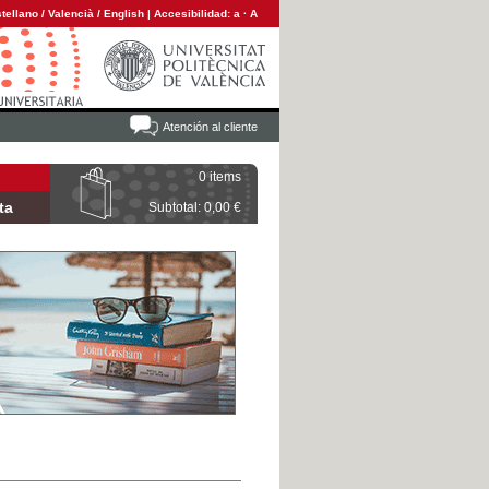
tellano
/
Valencià
/
English
|
Accesibilidad:
a
·
A
Atención al cliente
0 items
ta
Subtotal: 0,00 €