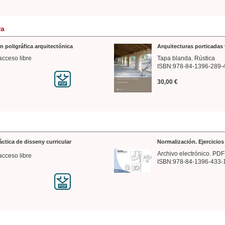
ra
n poligráfica arquitectónica
Arquitecturas porticadas 
acceso libre
Tapa blanda. Rústica
ISBN:978-84-1396-289-
30,00 €
ráctica de disseny curricular
Normalización. Ejercicio
Archivo electrónico. PDF
acceso libre
ISBN:978-84-1396-433-