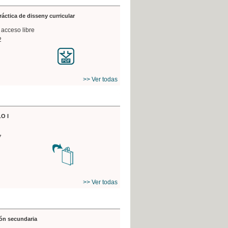
práctica de disseny curricular
 acceso libre
2
>> Ver todas
O I
7
>> Ver todas
ón secundaria