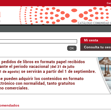
Cas
Mi cesta
Consulta tu ces
omendados