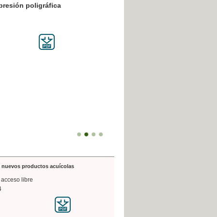
resión poligráfica
de nuevos productos acuícolas
 acceso libre
4