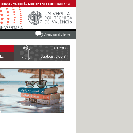
tellano
/
Valencià
/
English
|
Accesibilidad:
a
·
A
Atención al cliente
0 items
ta
Subtotal: 0,00 €