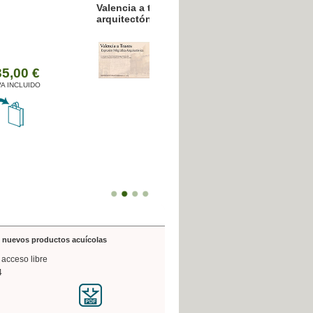
resión poligráfica
de nuevos productos acuícolas
 acceso libre
4