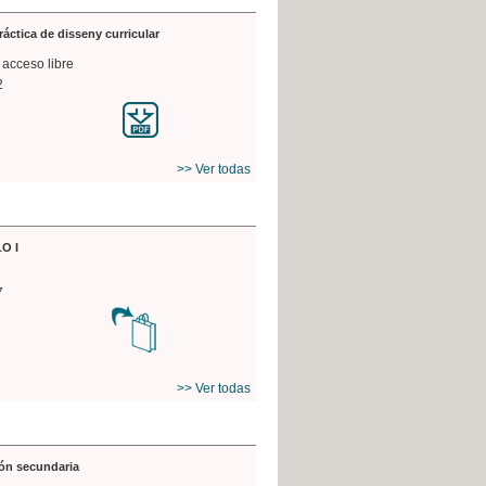
práctica de disseny curricular
 acceso libre
2
>> Ver todas
O I
7
>> Ver todas
ón secundaria