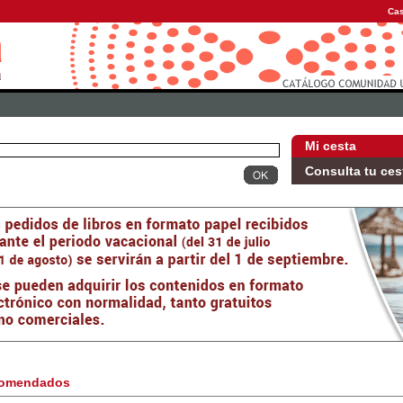
Cas
Mi cesta
Consulta tu ces
omendados