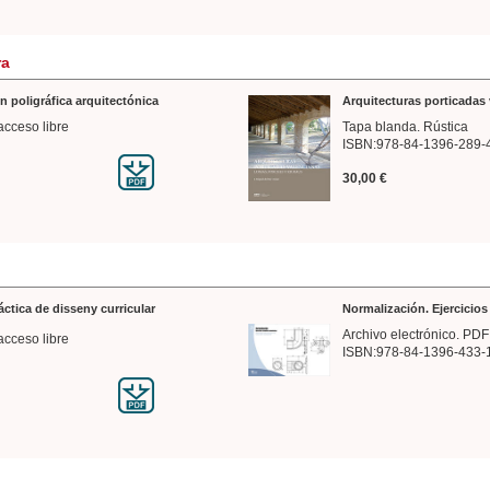
ra
n poligráfica arquitectónica
Arquitecturas porticadas 
acceso libre
Tapa blanda. Rústica
ISBN:978-84-1396-289-
30,00 €
ráctica de disseny curricular
Normalización. Ejercicio
Archivo electrónico. PDF
acceso libre
ISBN:978-84-1396-433-