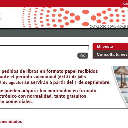
Cas
Mi cesta
Consulta tu ces
omendados