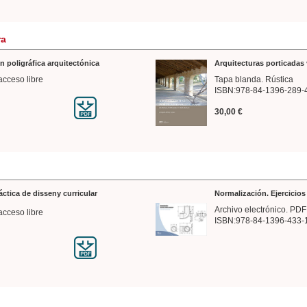
ra
n poligráfica arquitectónica
Arquitecturas porticadas 
acceso libre
Tapa blanda. Rústica
ISBN:978-84-1396-289-
30,00 €
ráctica de disseny curricular
Normalización. Ejercicio
Archivo electrónico. PDF
acceso libre
ISBN:978-84-1396-433-