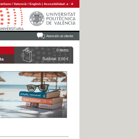
tellano
/
Valencià
/
English
|
Accesibilidad:
a
·
A
Atención al cliente
0 items
ta
Subtotal: 0,00 €