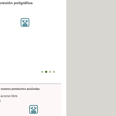
resión poligráfica
de nuevos productos acuícolas
 acceso libre
4