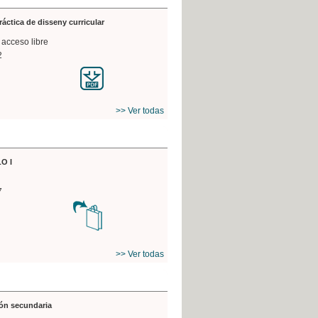
práctica de disseny curricular
 acceso libre
2
>> Ver todas
O I
7
>> Ver todas
ón secundaria