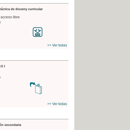
práctica de disseny curricular
 acceso libre
2
>> Ver todas
O I
7
>> Ver todas
ón secundaria