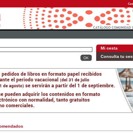
Cas
Mi cesta
Consulta tu ces
omendados