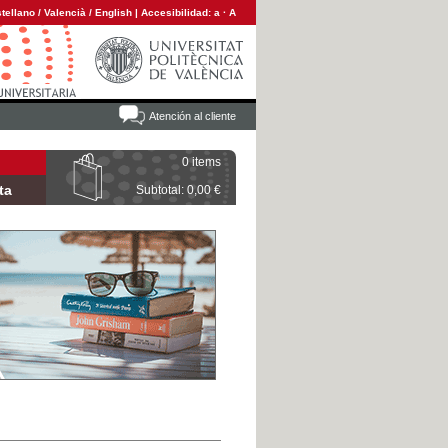
tellano
/
Valencià
/
English
|
Accesibilidad:
a
·
A
Atención al cliente
0 items
ta
Subtotal: 0,00 €