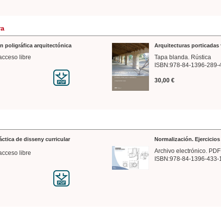
ra
n poligráfica arquitectónica
Arquitecturas porticadas 
acceso libre
Tapa blanda. Rústica
ISBN:978-84-1396-289-
30,00 €
ráctica de disseny curricular
Normalización. Ejercicio
Archivo electrónico. PDF
acceso libre
ISBN:978-84-1396-433-