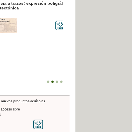
resión poligráfica
de nuevos productos acuícolas
 acceso libre
4