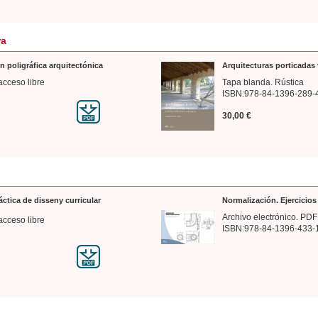
ra
n poligráfica arquitectónica
Arquitecturas porticadas 
acceso libre
Tapa blanda. Rústica
ISBN:978-84-1396-289-
30,00 €
ráctica de disseny curricular
Normalización. Ejercicio
Archivo electrónico. PDF
acceso libre
ISBN:978-84-1396-433-