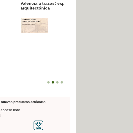
resión poligráfica
de nuevos productos acuícolas
 acceso libre
4