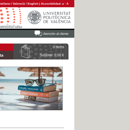
tellano
/
Valencià
/
English
|
Accesibilidad:
a
·
A
Atención al cliente
0 items
ta
Subtotal: 0,00 €