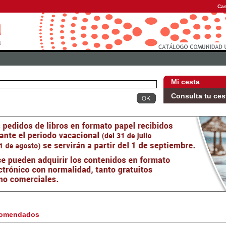
Cas
Mi cesta
Consulta tu ces
omendados