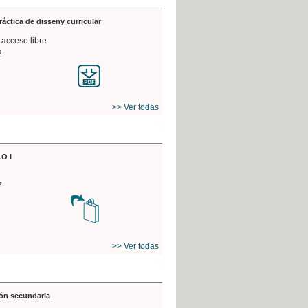
práctica de disseny curricular
 acceso libre
2
>> Ver todas
O I
7
>> Ver todas
ón secundaria