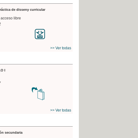
práctica de disseny curricular
 acceso libre
2
>> Ver todas
O I
7
>> Ver todas
ón secundaria