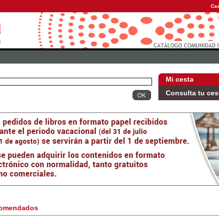
Cas
Mi cesta
Consulta tu ces
omendados