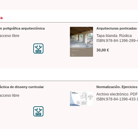
ra
n poligráfica arquitectónica
Arquitecturas porticadas 
acceso libre
Tapa blanda. Rústica
ISBN:978-84-1396-289-
30,00 €
ráctica de disseny curricular
Normalización. Ejercicio
Archivo electrónico. PDF
acceso libre
ISBN:978-84-1396-433-