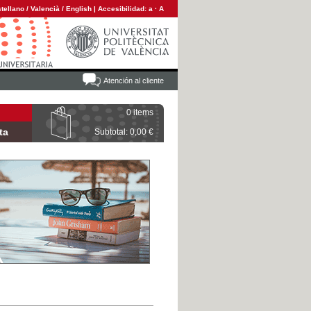
tellano
/
Valencià
/
English
|
Accesibilidad:
a
·
A
Atención al cliente
0 items
ta
Subtotal: 0,00 €