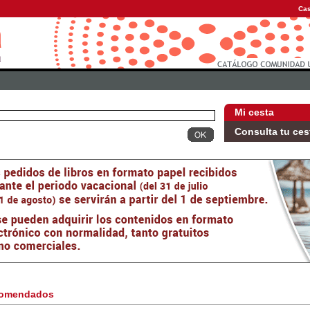
Cas
Mi cesta
Consulta tu ces
omendados