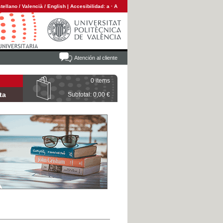
tellano
/
Valencià
/
English
|
Accesibilidad:
a
·
A
Atención al cliente
0 items
ta
Subtotal: 0,00 €