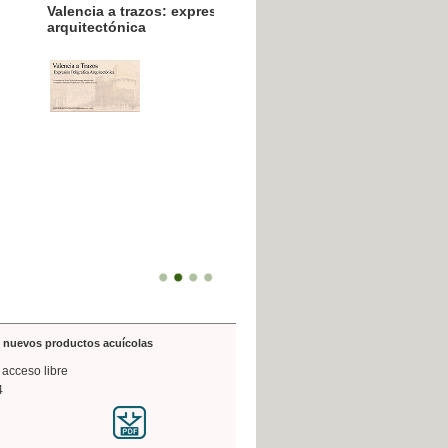
resión poligráfica
de nuevos productos acuícolas
 acceso libre
4