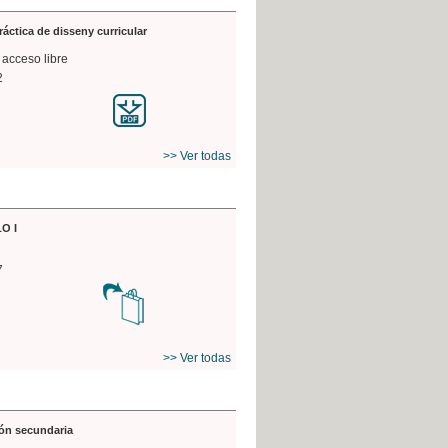
práctica de disseny curricular
 acceso libre
2
>> Ver todas
O I
7
>> Ver todas
ón secundaria