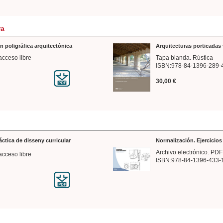
ra
n poligráfica arquitectónica
Arquitecturas porticadas 
acceso libre
Tapa blanda. Rústica
ISBN:978-84-1396-289-
30,00 €
ráctica de disseny curricular
Normalización. Ejercicio
Archivo electrónico. PDF
acceso libre
ISBN:978-84-1396-433-