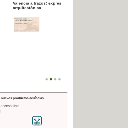
resión poligráfica
de nuevos productos acuícolas
 acceso libre
4