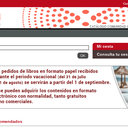
Cas
Mi cesta
Consulta tu ces
omendados