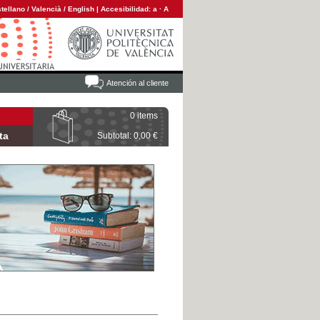
tellano
/
Valencià
/
English
|
Accesibilidad:
a
·
A
Atención al cliente
0 items
ta
Subtotal: 0,00 €