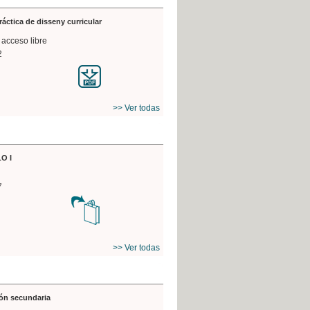
práctica de disseny curricular
 acceso libre
2
>> Ver todas
O I
7
>> Ver todas
ón secundaria