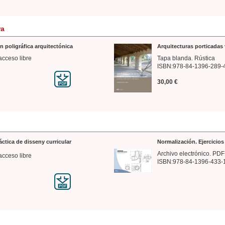
ra
n poligráfica arquitectónica
Arquitecturas porticadas 
acceso libre
Tapa blanda. Rústica
ISBN:978-84-1396-289-
30,00 €
ráctica de disseny curricular
Normalización. Ejercicio
Archivo electrónico. PDF
acceso libre
ISBN:978-84-1396-433-