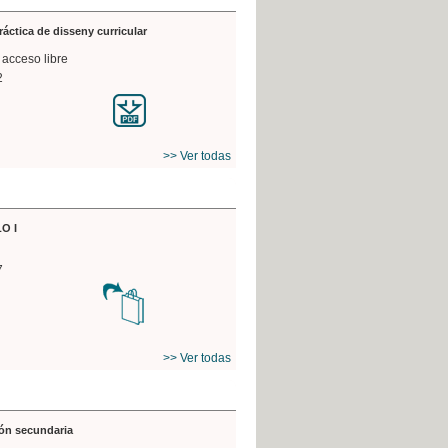
práctica de disseny curricular
 acceso libre
2
>> Ver todas
O I
7
>> Ver todas
ón secundaria