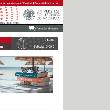
tellano
/
Valencià
/
English
|
Accesibilidad:
a
·
A
Atención al cliente
0 items
ta
Subtotal: 0,00 €