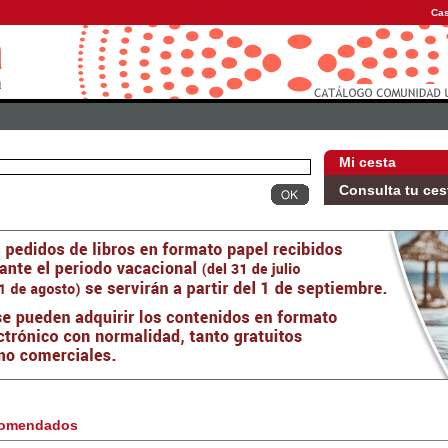
Cas
Mi cesta
Consulta tu ces
omendados