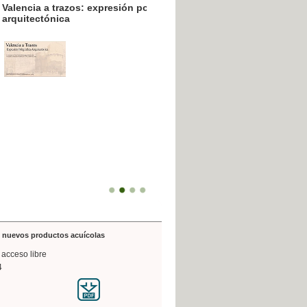
resión poligráfica
de nuevos productos acuícolas
 acceso libre
4