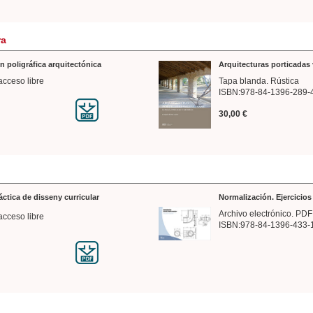
ra
n poligráfica arquitectónica
Arquitecturas porticadas 
acceso libre
Tapa blanda. Rústica
ISBN:978-84-1396-289-
30,00 €
ráctica de disseny curricular
Normalización. Ejercicio
Archivo electrónico. PDF
acceso libre
ISBN:978-84-1396-433-