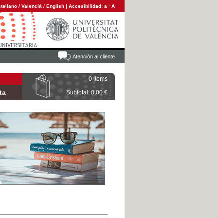
tellano
/
Valencià
/
English
|
Accesibilidad:
a
·
A
Atención al cliente
0 items
ta
Subtotal: 0,00 €