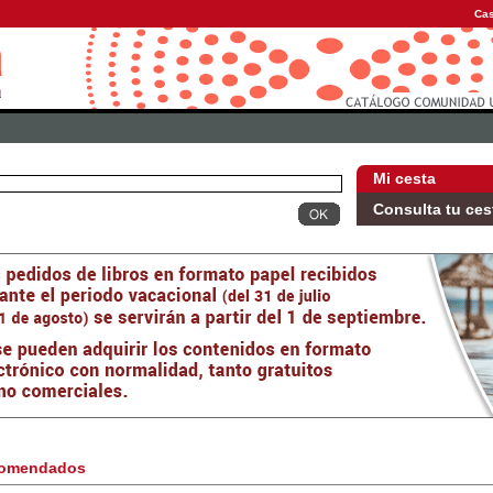
Cas
Mi cesta
Consulta tu ces
omendados