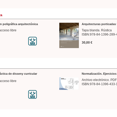
ra
n poligráfica arquitectónica
Arquitecturas porticadas 
acceso libre
Tapa blanda. Rústica
ISBN:978-84-1396-289-
30,00 €
ráctica de disseny curricular
Normalización. Ejercicio
Archivo electrónico. PDF
acceso libre
ISBN:978-84-1396-433-