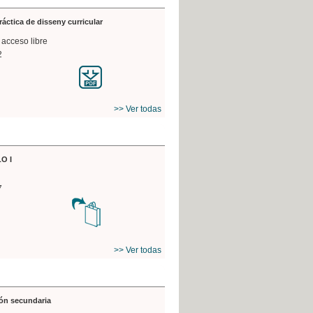
práctica de disseny curricular
 acceso libre
2
>> Ver todas
O I
7
>> Ver todas
ón secundaria