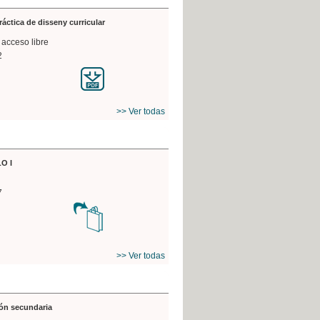
práctica de disseny curricular
 acceso libre
2
>> Ver todas
O I
7
>> Ver todas
ón secundaria