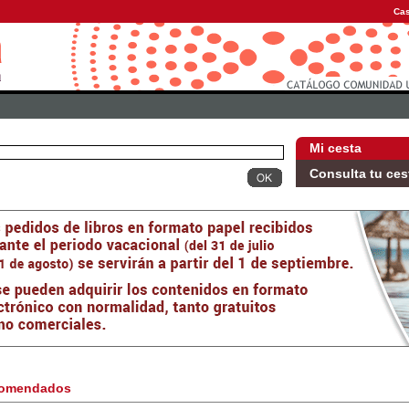
Cas
Mi cesta
Consulta tu ces
omendados