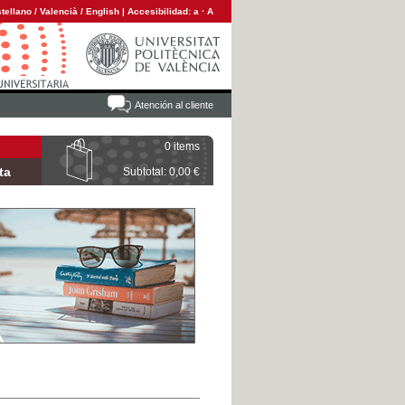
tellano
/
Valencià
/
English
|
Accesibilidad:
a
·
A
Atención al cliente
0 items
ta
Subtotal: 0,00 €