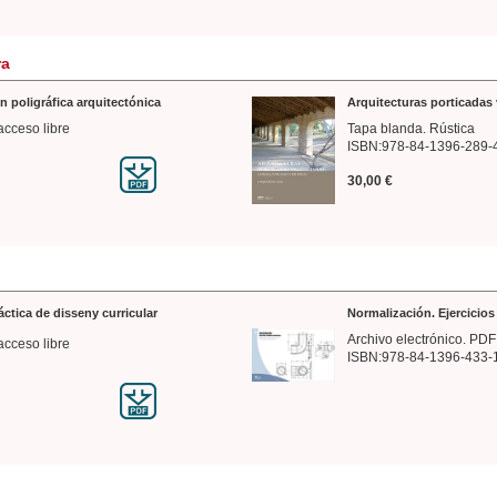
ra
n poligráfica arquitectónica
Arquitecturas porticadas 
acceso libre
Tapa blanda. Rústica
ISBN:978-84-1396-289-
30,00 €
ráctica de disseny curricular
Normalización. Ejercicio
Archivo electrónico. PDF
acceso libre
ISBN:978-84-1396-433-