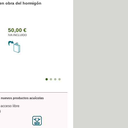
n obra del hormigón
Botánica Agroalimentaria
Valencia a traz
arquitectónica
35,00 €
50,00 €
IVA INCLUIDO
IVA INCLUIDO
de nuevos productos acuícolas
 acceso libre
4