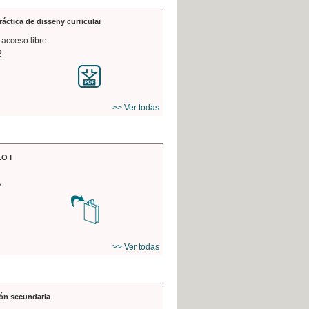
práctica de disseny curricular
 acceso libre
2
>> Ver todas
O I
7
>> Ver todas
ón secundaria