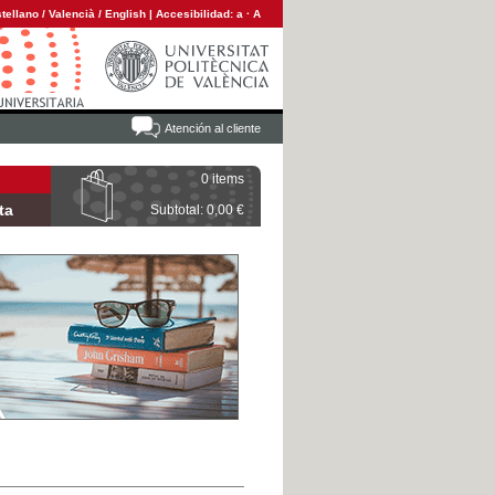
tellano
/
Valencià
/
English
|
Accesibilidad:
a
·
A
Atención al cliente
0 items
ta
Subtotal: 0,00 €