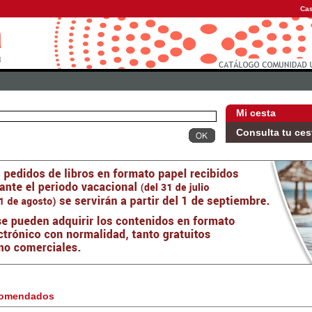
Cas
Mi cesta
Consulta tu ces
omendados