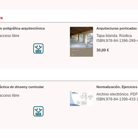
ra
n poligráfica arquitectónica
Arquitecturas porticadas 
acceso libre
Tapa blanda. Rústica
ISBN:978-84-1396-289-
30,00 €
ráctica de disseny curricular
Normalización. Ejercicio
Archivo electrónico. PDF
acceso libre
ISBN:978-84-1396-433-