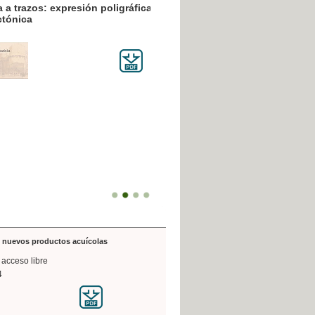
resión poligráfica
de nuevos productos acuícolas
 acceso libre
4