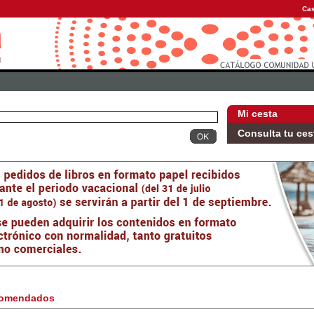
Cas
Mi cesta
Consulta tu ces
omendados