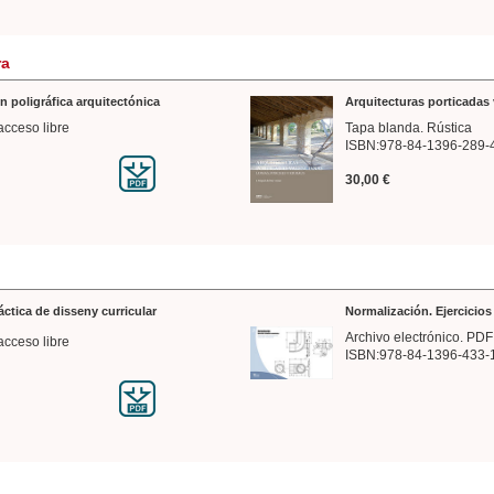
ra
n poligráfica arquitectónica
Arquitecturas porticadas 
acceso libre
Tapa blanda. Rústica
ISBN:978-84-1396-289-
30,00 €
ráctica de disseny curricular
Normalización. Ejercicio
Archivo electrónico. PDF
acceso libre
ISBN:978-84-1396-433-