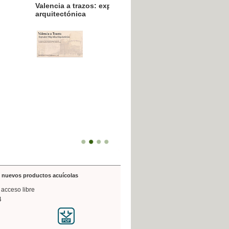
resión poligráfica
de nuevos productos acuícolas
 acceso libre
4