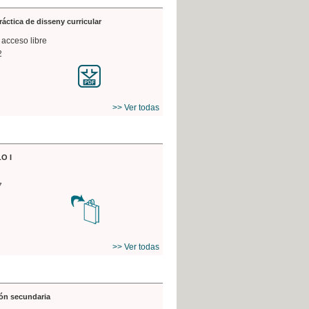
práctica de disseny curricular
 acceso libre
2
>> Ver todas
O I
7
>> Ver todas
ón secundaria