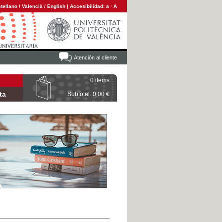
tellano
/
Valencià
/
English
|
Accesibilidad:
a
·
A
Atención al cliente
0 items
ta
Subtotal: 0,00 €