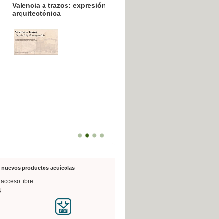
resión poligráfica
de nuevos productos acuícolas
 acceso libre
4