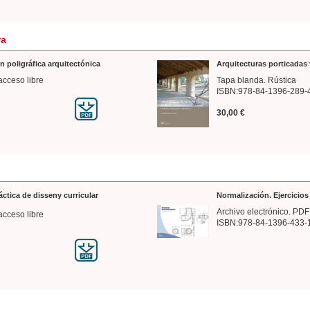
ra
n poligráfica arquitectónica
Arquitecturas porticadas 
acceso libre
Tapa blanda. Rústica
ISBN:978-84-1396-289-
30,00 €
ráctica de disseny curricular
Normalización. Ejercicio
Archivo electrónico. PDF
acceso libre
ISBN:978-84-1396-433-