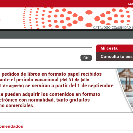
Cas
Mi cesta
Consulta tu ces
omendados