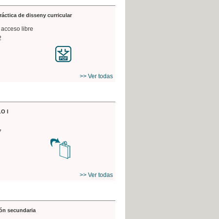
práctica de disseny curricular
 acceso libre
2
>> Ver todas
O I
7
>> Ver todas
ón secundaria