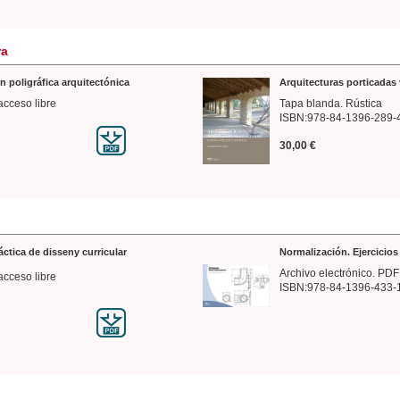
ra
n poligráfica arquitectónica
Arquitecturas porticadas 
acceso libre
Tapa blanda. Rústica
ISBN:978-84-1396-289-
30,00 €
ráctica de disseny curricular
Normalización. Ejercicio
Archivo electrónico. PDF
acceso libre
ISBN:978-84-1396-433-