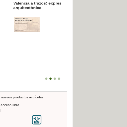
resión poligráfica
de nuevos productos acuícolas
 acceso libre
4