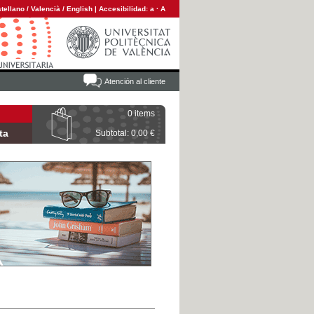
tellano
/
Valencià
/
English
|
Accesibilidad:
a
·
A
Atención al cliente
0 items
ta
Subtotal: 0,00 €