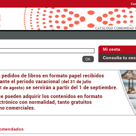
Cas
Mi cesta
Consulta tu ces
omendados