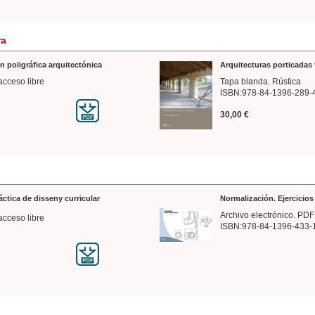
ra
n poligráfica arquitectónica
Arquitecturas porticadas 
acceso libre
Tapa blanda. Rústica
ISBN:978-84-1396-289-
30,00 €
ráctica de disseny curricular
Normalización. Ejercicio
Archivo electrónico. PDF
acceso libre
ISBN:978-84-1396-433-