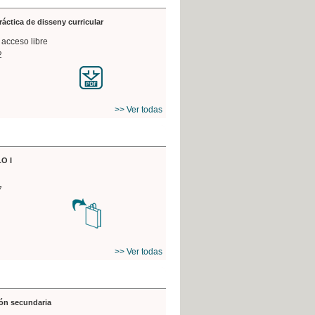
práctica de disseny curricular
 acceso libre
2
>> Ver todas
O I
7
>> Ver todas
ón secundaria