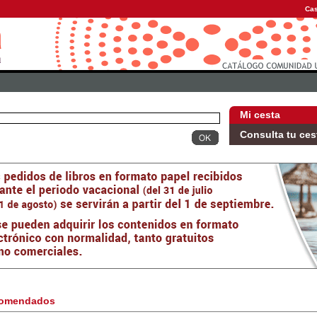
Cas
Mi cesta
Consulta tu ces
omendados