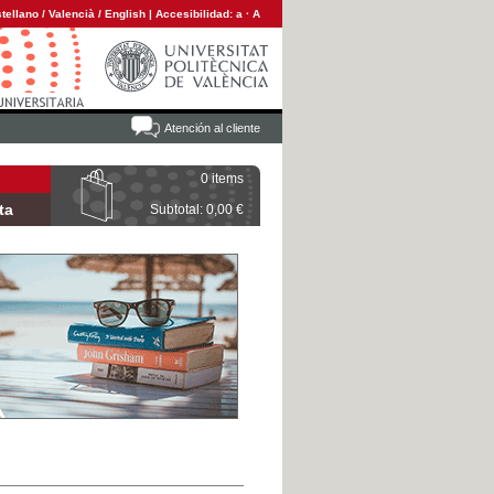
tellano
/
Valencià
/
English
|
Accesibilidad:
a
·
A
Atención al cliente
0 items
ta
Subtotal: 0,00 €