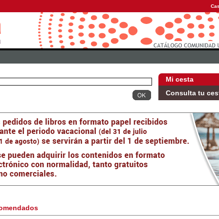
Cas
Mi cesta
Consulta tu ces
omendados