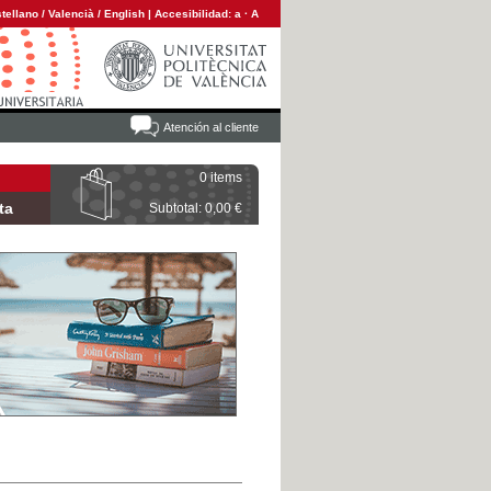
tellano
/
Valencià
/
English
|
Accesibilidad:
a
·
A
Atención al cliente
0 items
ta
Subtotal: 0,00 €