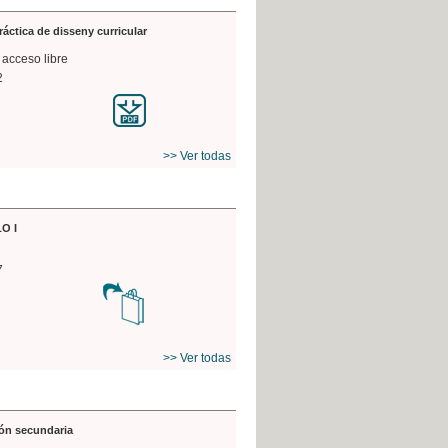
práctica de disseny curricular
 acceso libre
2
>> Ver todas
O I
7
>> Ver todas
ón secundaria