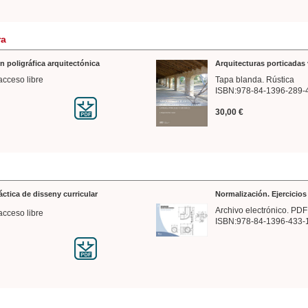
ra
n poligráfica arquitectónica
Arquitecturas porticadas 
acceso libre
Tapa blanda. Rústica
ISBN:978-84-1396-289-
30,00 €
ráctica de disseny curricular
Normalización. Ejercicio
Archivo electrónico. PDF
acceso libre
ISBN:978-84-1396-433-