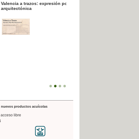
resión poligráfica
de nuevos productos acuícolas
 acceso libre
4