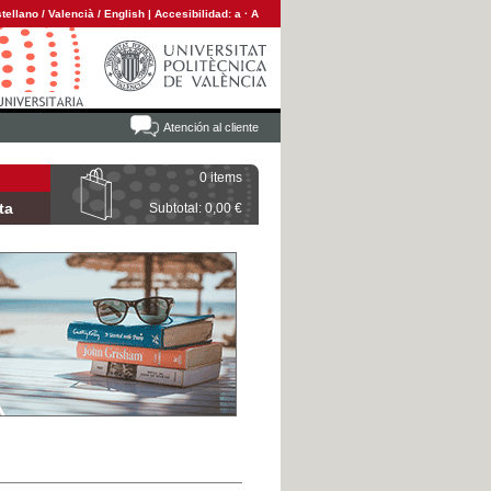
tellano
/
Valencià
/
English
|
Accesibilidad:
a
·
A
Atención al cliente
0 items
ta
Subtotal: 0,00 €