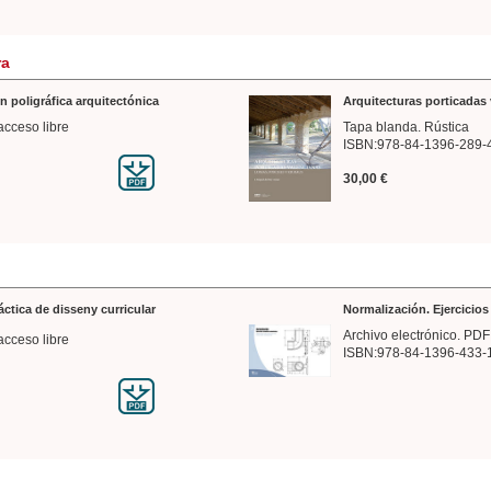
ra
n poligráfica arquitectónica
Arquitecturas porticadas 
acceso libre
Tapa blanda. Rústica
ISBN:978-84-1396-289-
30,00 €
ráctica de disseny curricular
Normalización. Ejercicio
Archivo electrónico. PDF
acceso libre
ISBN:978-84-1396-433-