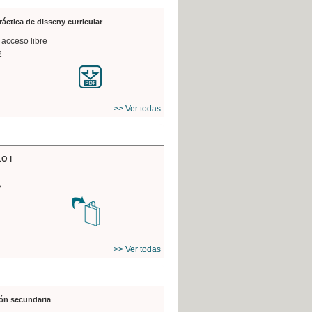
práctica de disseny curricular
 acceso libre
2
>> Ver todas
O I
7
>> Ver todas
ón secundaria