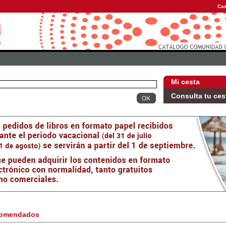
Cas
Mi cesta
Consulta tu ces
omendados