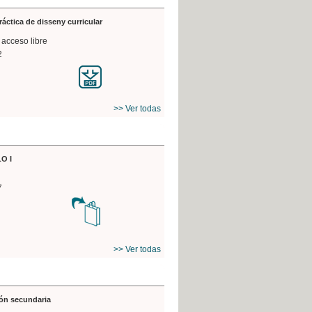
práctica de disseny curricular
 acceso libre
2
>> Ver todas
O I
7
>> Ver todas
ón secundaria