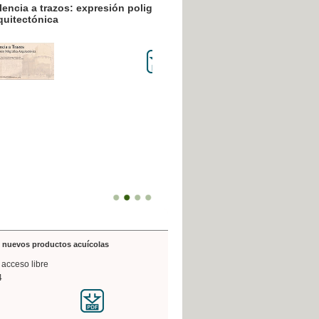
resión poligráfica
de nuevos productos acuícolas
 acceso libre
4