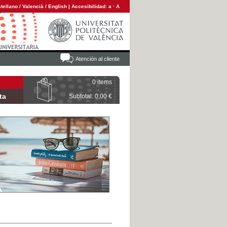
tellano
/
Valencià
/
English
|
Accesibilidad:
a
·
A
Atención al cliente
0 items
ta
Subtotal: 0,00 €