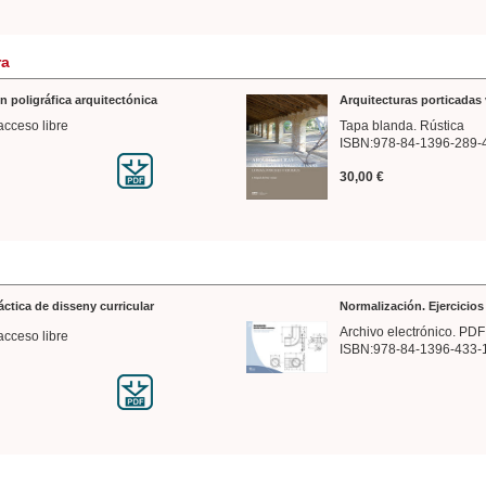
ra
n poligráfica arquitectónica
Arquitecturas porticadas 
acceso libre
Tapa blanda. Rústica
ISBN:978-84-1396-289-
30,00 €
ráctica de disseny curricular
Normalización. Ejercicio
Archivo electrónico. PDF
acceso libre
ISBN:978-84-1396-433-