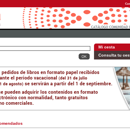
Cas
Mi cesta
Consulta tu ces
omendados