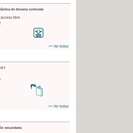
práctica de disseny curricular
 acceso libre
2
>> Ver todas
O I
7
>> Ver todas
ón secundaria