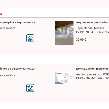
ra
n poligráfica arquitectónica
Arquitecturas porticadas 
acceso libre
Tapa blanda. Rústica
ISBN:978-84-1396-289-
30,00 €
ráctica de disseny curricular
Normalización. Ejercicio
Archivo electrónico. PDF
acceso libre
ISBN:978-84-1396-433-