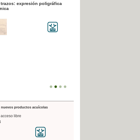
resión poligráfica
de nuevos productos acuícolas
 acceso libre
4