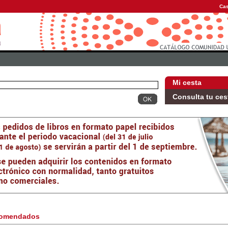
Cas
Mi cesta
Consulta tu ces
omendados