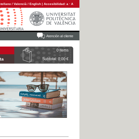
tellano
/
Valencià
/
English
|
Accesibilidad:
a
·
A
Atención al cliente
0 items
ta
Subtotal: 0,00 €