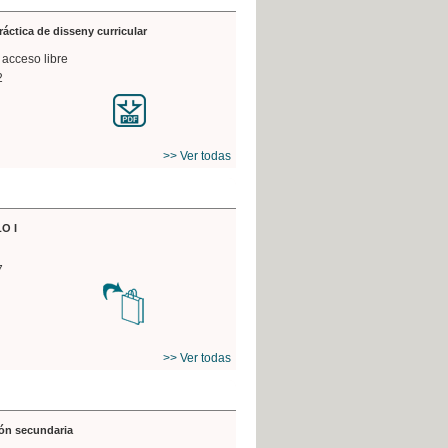
práctica de disseny curricular
 acceso libre
2
>> Ver todas
O I
7
>> Ver todas
ón secundaria