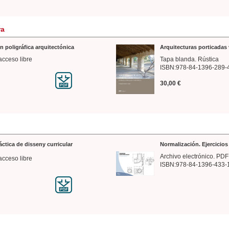
ra
n poligráfica arquitectónica
Arquitecturas porticadas 
acceso libre
Tapa blanda. Rústica
ISBN:978-84-1396-289-
30,00 €
ráctica de disseny curricular
Normalización. Ejercicio
Archivo electrónico. PDF
acceso libre
ISBN:978-84-1396-433-