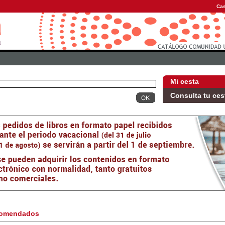
Cas
Mi cesta
Consulta tu ces
omendados