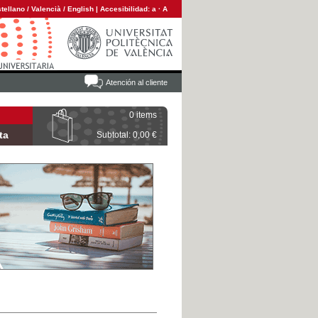
tellano
/
Valencià
/
English
|
Accesibilidad:
a
·
A
Atención al cliente
0 items
ta
Subtotal: 0,00 €