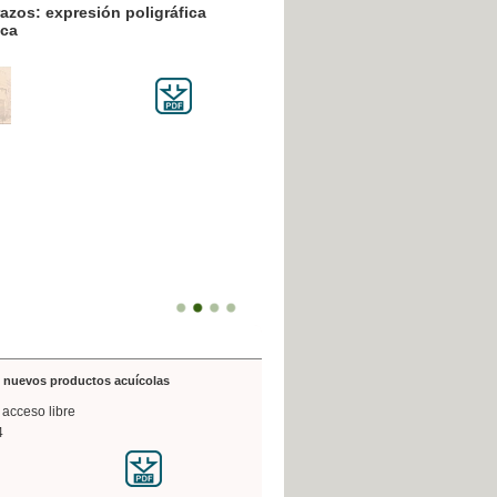
resión poligráfica
de nuevos productos acuícolas
 acceso libre
4