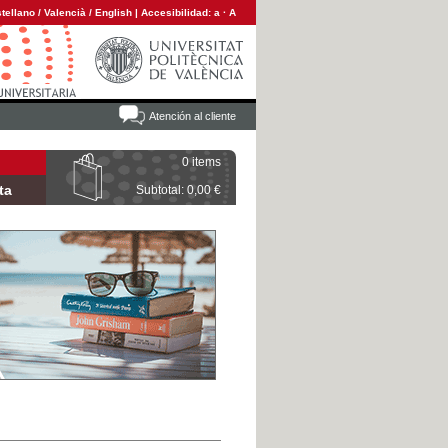
tellano
/
Valencià
/
English
|
Accesibilidad:
a
·
A
Atención al cliente
0 items
ta
Subtotal: 0,00 €