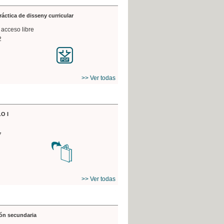
práctica de disseny curricular
 acceso libre
2
>> Ver todas
O I
7
>> Ver todas
ón secundaria