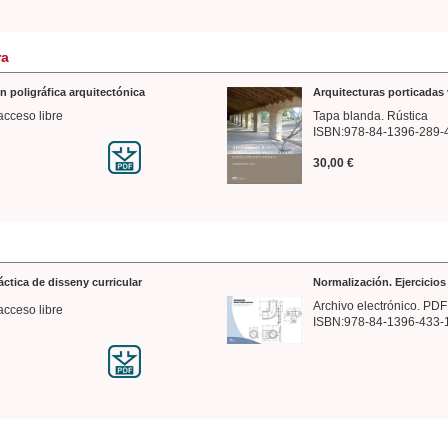
ra
n poligráfica arquitectónica
Arquitecturas porticadas 
acceso libre
Tapa blanda. Rústica
ISBN:978-84-1396-289-
30,00 €
ráctica de disseny curricular
Normalización. Ejercicio
Archivo electrónico. PDF
acceso libre
ISBN:978-84-1396-433-