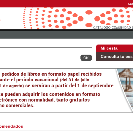
Cas
Mi cesta
Consulta tu ces
omendados