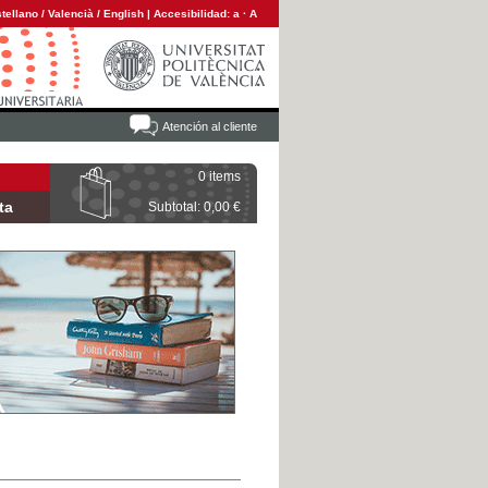
tellano
/
Valencià
/
English
|
Accesibilidad:
a
·
A
Atención al cliente
0 items
ta
Subtotal: 0,00 €