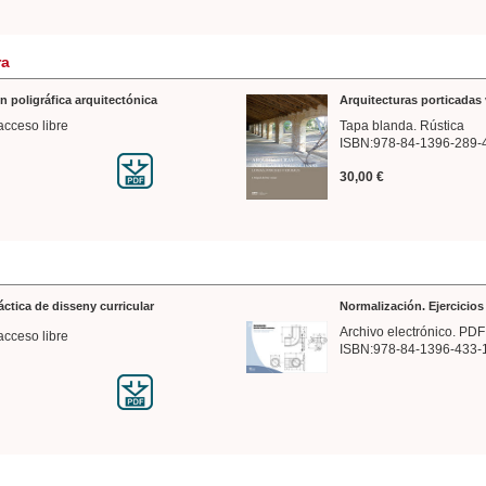
ra
n poligráfica arquitectónica
Arquitecturas porticadas 
acceso libre
Tapa blanda. Rústica
ISBN:978-84-1396-289-
30,00 €
ráctica de disseny curricular
Normalización. Ejercicio
Archivo electrónico. PDF
acceso libre
ISBN:978-84-1396-433-