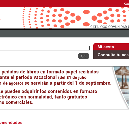
Cas
Mi cesta
Consulta tu ces
omendados