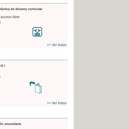
práctica de disseny curricular
 acceso libre
2
>> Ver todas
O I
7
>> Ver todas
ón secundaria