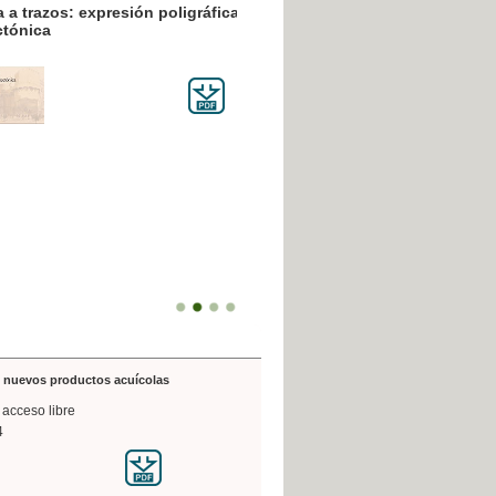
resión poligráfica
de nuevos productos acuícolas
 acceso libre
4