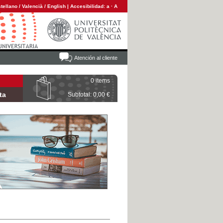
tellano
/
Valencià
/
English
|
Accesibilidad:
a
·
A
Atención al cliente
0 items
ta
Subtotal: 0,00 €