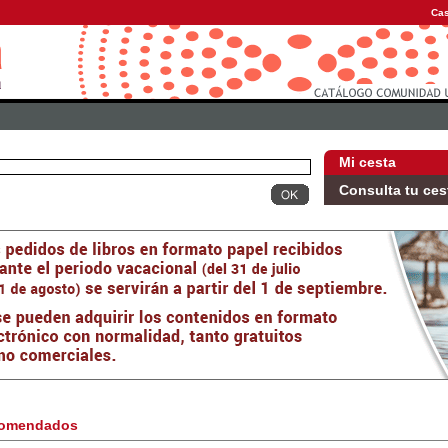
Cas
Mi cesta
Consulta tu ces
omendados