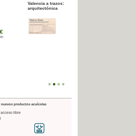
resión poligráfica
de nuevos productos acuícolas
 acceso libre
4