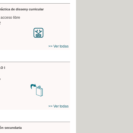
práctica de disseny curricular
 acceso libre
2
>> Ver todas
O I
7
>> Ver todas
ón secundaria