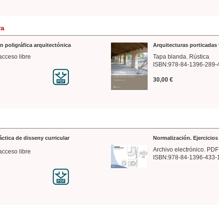
ra
n poligráfica arquitectónica
Arquitecturas porticadas 
acceso libre
Tapa blanda. Rústica
ISBN:978-84-1396-289-
30,00 €
ráctica de disseny curricular
Normalización. Ejercicio
Archivo electrónico. PDF
acceso libre
ISBN:978-84-1396-433-