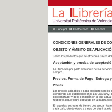
Principal
Contáctenos
Acceder
CONDICIONES GENERALES DE C
OBJETO Y ÁMBITO DE APLICACIÓ
Todos los productos que se ofrecen a través del
Aceptación y prueba de aceptació
La utilización por parte del cliente de los ser
compra.
Precios, Forma de Pago, Entrega y
Precios
Los precios aplicables a cada producto son los i
atendiendo a lo establecido en la Ley 37/19992, 
del comprador y de la condición en la que actúa 
respecto al que figura expuesto en la página web
En aquellas entregas de bienes que tengan luga
cada país, siendo éstos a cargo del destinatario 