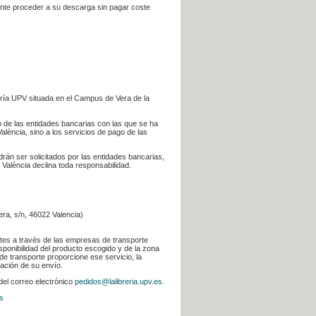
iente proceder a su descarga sin pagar coste
ería UPV situada en el Campus de Vera de la
go de las entidades bancarias con las que se ha
alència, sino a los servicios de pago de las
odrán ser solicitados por las entidades bancarias,
 València declina toda responsabilidad.
era, s/n, 46022 Valencia)
ntes a través de las empresas de transporte
sponibilidad del producto escogido y de la zona
de transporte proporcione ese servicio, la
uación de su envío.
 del correo electrónico
pedidos@lalibreria.upv.es
.
s