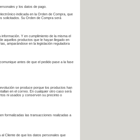
personales y los datos de pago.
electrónico indicada en la Orden de Compra, que
bros solicitados. Su Orden de Compra será
 información. Y en cumplimiento de la misma el
 de aquellos productos que le hayan llegado en
rias, amparándose en la legislación reguladora
e comunique antes de que el pedido pase a la fase
la devolución se produce porque los productos han
tallan en el correo. En cualquier otro caso será
ertos ni usados y conserven su precinto o
en formalizadas las transacciones realizadas a
 al Cliente de que los datos personales que