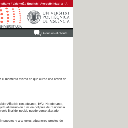
tellano
/
Valencià
/
English
|
Accesibilidad:
a
·
A
Atención al cliente
es en el momento mismo en que curse una orden de
Valor Añadido (en adelante, IVA). No obstante,
jeta al mismo en función del país de residencia
recio final del pedido puede verse alterado
s impuestos y aranceles aduaneros propios de