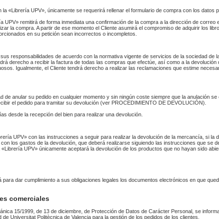
n la «Librería UPV», únicamente se requerirá rellenar el formulario de compra con los datos 
 UPV» remitirá de forma inmediata una confirmación de la compra a la dirección de correo 
izar la compra. A partir de ese momento el Cliente asumirá el compromiso de adquirir los li
orcionados en su petición sean incorrectos o incompletos.
sus responsabilidades de acuerdo con la normativa vigente de servicios de la sociedad de la
endrá derecho a recibir la factura de todas las compras que efectúe, así como a la devolución
uosos. Igualmente, el Cliente tendrá derecho a realizar las reclamaciones que estime necesa
idad de anular su pedido en cualquier momento y sin ningún coste siempre que la anulación s
 recibir el pedido para tramitar su devolución (ver PROCEDIMIENTO DE DEVOLUCIÓN).
as desde la recepción del bien para realizar una devolución.
Librería UPV» con las instrucciones a seguir para realizar la devolución de la mercancía, si 
 con los gastos de la devolución, que deberá realizarse siguiendo las instrucciones que se de
 La «Librería UPV» únicamente aceptará la devolución de los productos que no hayan sido abi
rá para dar cumplimiento a sus obligaciones legales los documentos electrónicos en que qued
es comerciales
ánica 15/1999, de 13 de diciembre, de Protección de Datos de Carácter Personal, se informa
ad de Universitat Politècnica de Valencia para la gestión de los pedidos de los clientes.