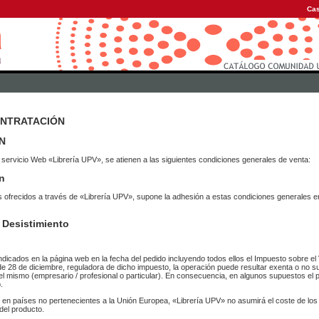
Cas
ONTRATACIÓN
N
 servicio Web «Librería UPV», se atienen a las siguientes condiciones generales de venta:
n
vicios ofrecidos a través de «Librería UPV», supone la adhesión a estas condiciones general
 Desistimiento
ndicados en la página web en la fecha del pedido incluyendo todos ellos el Impuesto sobre el 
de 28 de diciembre, reguladora de dicho impuesto, la operación puede resultar exenta o no su
el mismo (empresario / profesional o particular). En consecuencia, en algunos supuestos el p
.
r en países no pertenecientes a la Unión Europea, «Librería UPV» no asumirá el coste de lo
del producto.