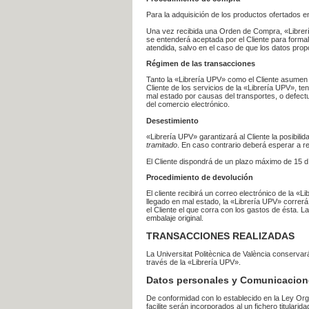
Para la adquisición de los productos ofertados e
Una vez recibida una Orden de Compra, «Librería
se entenderá aceptada por el Cliente para formal
atendida, salvo en el caso de que los datos prop
Régimen de las transacciones
Tanto la «Librería UPV» como el Cliente asumen 
Cliente de los servicios de la «Librería UPV», t
mal estado por causas del transportes, o defect
del comercio electrónico.
Desestimiento
«Librería UPV» garantizará al Cliente la posibil
tramitado
. En caso contrario deberá esperar a
El Cliente dispondrá de un plazo máximo de 15 dí
Procedimiento de devolución
El cliente recibirá un correo electrónico de la «
llegado en mal estado, la «Librería UPV» correrá
el Cliente el que corra con los gastos de ésta.
embalaje original.
TRANSACCIONES REALIZADAS
La Universitat Politècnica de València conserva
través de la «Librería UPV».
Datos personales y Comunicacion
De conformidad con lo establecido en la Ley Org
facilite serán incorporados al un fichero titularid