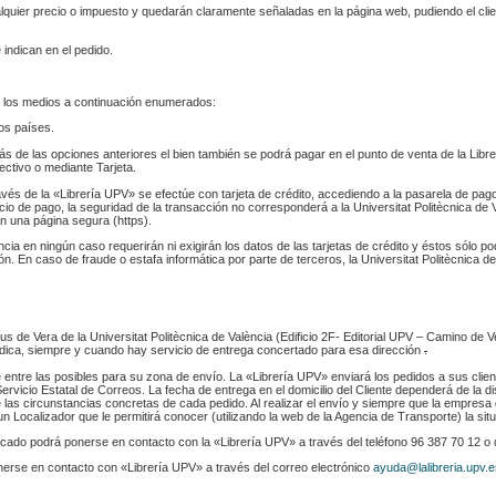
ualquier precio o impuesto y quedarán claramente señaladas en la página web, pudiendo el cl
 indican en el pedido.
 los medios a continuación enumerados:
los países.
s de las opciones anteriores el bien también se podrá pagar en el punto de venta de la Libr
fectivo o mediante Tarjeta.
ravés de la «Librería UPV» se efectúe con tarjeta de crédito, accediendo a la pasarela de pa
cio de pago, la seguridad de la transacción no corresponderá a la Universitat Politècnica de V
n una página segura (https).
ència en ningún caso requerirán ni exigirán los datos de las tarjetas de crédito y éstos sólo p
. En caso de fraude o estafa informática por parte de terceros, la Universitat Politècnica de
s de Vera de la Universitat Politècnica de València (Edificio 2F- Editorial UPV – Camino de V
 indica, siempre y cuando hay servicio de entrega concertado para esa dirección
.
e entre las posibles para su zona de envío. La «Librería UPV» enviará los pedidos a sus clie
rvicio Estatal de Correos. La fecha de entrega en el domicilio del Cliente dependerá de la di
 las circunstancias concretas de cada pedido. Al realizar el envío y siempre que la empresa 
n Localizador que le permitirá conocer (utilizando la web de la Agencia de Transporte) la sit
indicado podrá ponerse en contacto con la «Librería UPV» a través del teléfono 96 387 70 12 o
nerse en contacto con «Librería UPV» a través del correo electrónico
ayuda@lalibreria.upv.e