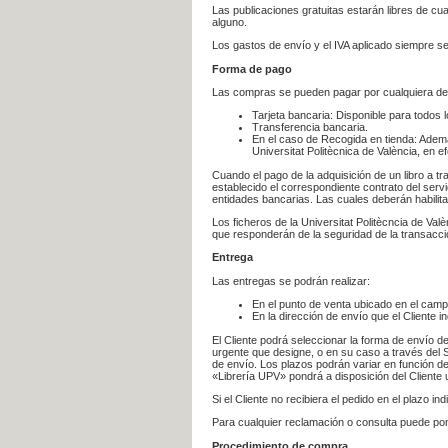
Las publicaciones gratuitas estarán libres de c
alguno.
Los gastos de envío y el IVA aplicado siempre se
Forma de pago
Las compras se pueden pagar por cualquiera de
Tarjeta bancaria: Disponible para todos 
Transferencia bancaria.
En el caso de Recogida en tienda: Ademá
Universitat Politècnica de València, en e
Cuando el pago de la adquisición de un libro a t
establecido el correspondiente contrato del servi
entidades bancarias. Las cuales deberán habilita
Los ficheros de la Universitat Politècncia de Val
que responderán de la seguridad de la transacción
Entrega
Las entregas se podrán realizar:
En el punto de venta ubicado en el campu
En la dirección de envío que el Cliente
El Cliente podrá seleccionar la forma de envío d
urgente que designe, o en su caso a través del Se
de envío. Los plazos podrán variar en función de
«Librería UPV» pondrá a disposición del Cliente u
Si el Cliente no recibiera el pedido en el plazo 
Para cualquier reclamación o consulta puede po
Procedimiento de compra