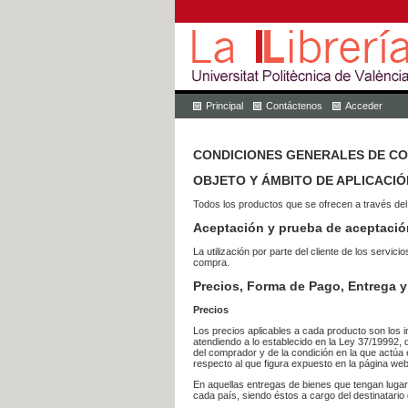
Principal
Contáctenos
Acceder
CONDICIONES GENERALES DE C
OBJETO Y ÁMBITO DE APLICACIÓ
Todos los productos que se ofrecen a través del
Aceptación y prueba de aceptació
La utilización por parte del cliente de los ser
compra.
Precios, Forma de Pago, Entrega y
Precios
Los precios aplicables a cada producto son los i
atendiendo a lo establecido en la Ley 37/19992, 
del comprador y de la condición en la que actúa 
respecto al que figura expuesto en la página web
En aquellas entregas de bienes que tengan luga
cada país, siendo éstos a cargo del destinatario 