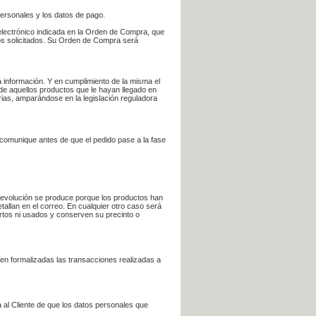
personales y los datos de pago.
electrónico indicada en la Orden de Compra, que
bros solicitados. Su Orden de Compra será
 información. Y en cumplimiento de la misma el
 de aquellos productos que le hayan llegado en
rias, amparándose en la legislación reguladora
e comunique antes de que el pedido pase a la fase
la devolución se produce porque los productos han
tallan en el correo. En cualquier otro caso será
ertos ni usados y conserven su precinto o
en formalizadas las transacciones realizadas a
 al Cliente de que los datos personales que