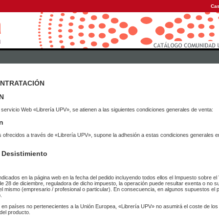
Cas
ONTRATACIÓN
N
 servicio Web «Librería UPV», se atienen a las siguientes condiciones generales de venta:
n
vicios ofrecidos a través de «Librería UPV», supone la adhesión a estas condiciones general
 Desistimiento
ndicados en la página web en la fecha del pedido incluyendo todos ellos el Impuesto sobre el 
de 28 de diciembre, reguladora de dicho impuesto, la operación puede resultar exenta o no su
el mismo (empresario / profesional o particular). En consecuencia, en algunos supuestos el p
.
r en países no pertenecientes a la Unión Europea, «Librería UPV» no asumirá el coste de lo
del producto.