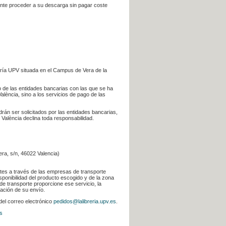
iente proceder a su descarga sin pagar coste
ería UPV situada en el Campus de Vera de la
go de las entidades bancarias con las que se ha
alència, sino a los servicios de pago de las
odrán ser solicitados por las entidades bancarias,
 València declina toda responsabilidad.
era, s/n, 46022 Valencia)
ntes a través de las empresas de transporte
sponibilidad del producto escogido y de la zona
de transporte proporcione ese servicio, la
uación de su envío.
 del correo electrónico
pedidos@lalibreria.upv.es
.
s