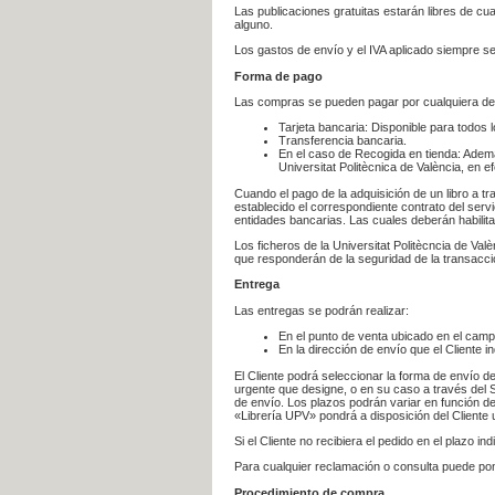
Las publicaciones gratuitas estarán libres de c
alguno.
Los gastos de envío y el IVA aplicado siempre se
Forma de pago
Las compras se pueden pagar por cualquiera de
Tarjeta bancaria: Disponible para todos 
Transferencia bancaria.
En el caso de Recogida en tienda: Ademá
Universitat Politècnica de València, en e
Cuando el pago de la adquisición de un libro a t
establecido el correspondiente contrato del servi
entidades bancarias. Las cuales deberán habilita
Los ficheros de la Universitat Politècncia de Val
que responderán de la seguridad de la transacción
Entrega
Las entregas se podrán realizar:
En el punto de venta ubicado en el campu
En la dirección de envío que el Cliente
El Cliente podrá seleccionar la forma de envío d
urgente que designe, o en su caso a través del Se
de envío. Los plazos podrán variar en función de
«Librería UPV» pondrá a disposición del Cliente u
Si el Cliente no recibiera el pedido en el plazo 
Para cualquier reclamación o consulta puede po
Procedimiento de compra