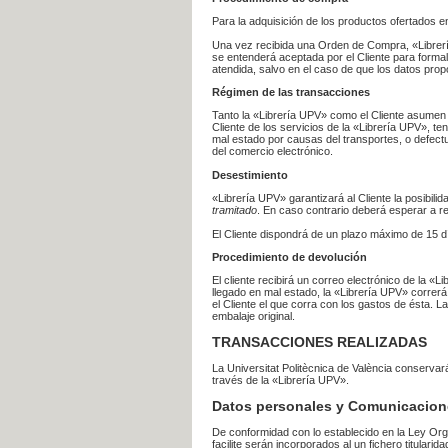
Para la adquisición de los productos ofertados e
Una vez recibida una Orden de Compra, «Librería
se entenderá aceptada por el Cliente para formal
atendida, salvo en el caso de que los datos prop
Régimen de las transacciones
Tanto la «Librería UPV» como el Cliente asumen 
Cliente de los servicios de la «Librería UPV», t
mal estado por causas del transportes, o defect
del comercio electrónico.
Desestimiento
«Librería UPV» garantizará al Cliente la posibil
tramitado
. En caso contrario deberá esperar a
El Cliente dispondrá de un plazo máximo de 15 dí
Procedimiento de devolución
El cliente recibirá un correo electrónico de la «
llegado en mal estado, la «Librería UPV» correrá
el Cliente el que corra con los gastos de ésta.
embalaje original.
TRANSACCIONES REALIZADAS
La Universitat Politècnica de València conserva
través de la «Librería UPV».
Datos personales y Comunicacion
De conformidad con lo establecido en la Ley Org
facilite serán incorporados al un fichero titularid