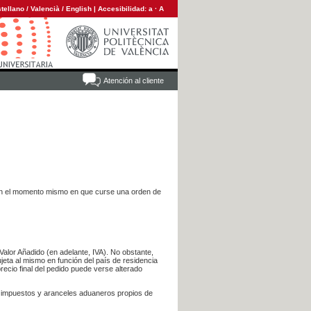
tellano
/
Valencià
/
English
|
Accesibilidad:
a
·
A
Atención al cliente
es en el momento mismo en que curse una orden de
Valor Añadido (en adelante, IVA). No obstante,
jeta al mismo en función del país de residencia
recio final del pedido puede verse alterado
s impuestos y aranceles aduaneros propios de