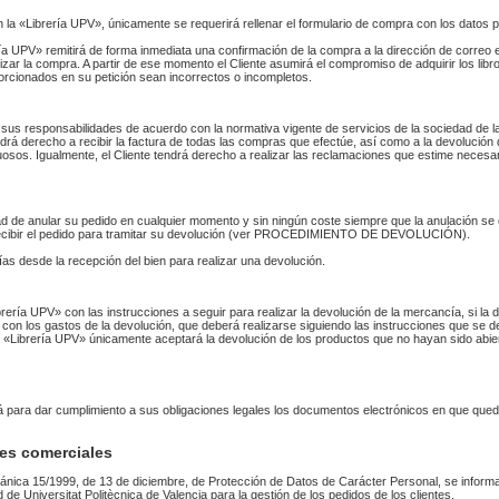
n la «Librería UPV», únicamente se requerirá rellenar el formulario de compra con los datos 
 UPV» remitirá de forma inmediata una confirmación de la compra a la dirección de correo 
izar la compra. A partir de ese momento el Cliente asumirá el compromiso de adquirir los li
orcionados en su petición sean incorrectos o incompletos.
sus responsabilidades de acuerdo con la normativa vigente de servicios de la sociedad de la
endrá derecho a recibir la factura de todas las compras que efectúe, así como a la devolución
uosos. Igualmente, el Cliente tendrá derecho a realizar las reclamaciones que estime necesa
idad de anular su pedido en cualquier momento y sin ningún coste siempre que la anulación s
 recibir el pedido para tramitar su devolución (ver PROCEDIMIENTO DE DEVOLUCIÓN).
as desde la recepción del bien para realizar una devolución.
Librería UPV» con las instrucciones a seguir para realizar la devolución de la mercancía, si 
 con los gastos de la devolución, que deberá realizarse siguiendo las instrucciones que se de
 La «Librería UPV» únicamente aceptará la devolución de los productos que no hayan sido abi
rá para dar cumplimiento a sus obligaciones legales los documentos electrónicos en que qued
es comerciales
ánica 15/1999, de 13 de diciembre, de Protección de Datos de Carácter Personal, se informa
ad de Universitat Politècnica de Valencia para la gestión de los pedidos de los clientes.