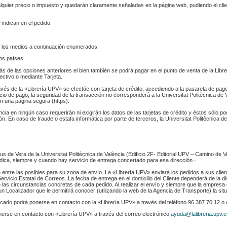
ualquier precio o impuesto y quedarán claramente señaladas en la página web, pudiendo el cl
 indican en el pedido.
 los medios a continuación enumerados:
los países.
s de las opciones anteriores el bien también se podrá pagar en el punto de venta de la Libr
fectivo o mediante Tarjeta.
ravés de la «Librería UPV» se efectúe con tarjeta de crédito, accediendo a la pasarela de pa
cio de pago, la seguridad de la transacción no corresponderá a la Universitat Politècnica de V
n una página segura (https).
ència en ningún caso requerirán ni exigirán los datos de las tarjetas de crédito y éstos sólo p
. En caso de fraude o estafa informática por parte de terceros, la Universitat Politècnica de
s de Vera de la Universitat Politècnica de València (Edificio 2F- Editorial UPV – Camino de V
 indica, siempre y cuando hay servicio de entrega concertado para esa dirección
.
e entre las posibles para su zona de envío. La «Librería UPV» enviará los pedidos a sus clie
rvicio Estatal de Correos. La fecha de entrega en el domicilio del Cliente dependerá de la di
 las circunstancias concretas de cada pedido. Al realizar el envío y siempre que la empresa 
n Localizador que le permitirá conocer (utilizando la web de la Agencia de Transporte) la sit
indicado podrá ponerse en contacto con la «Librería UPV» a través del teléfono 96 387 70 12 o
nerse en contacto con «Librería UPV» a través del correo electrónico
ayuda@lalibreria.upv.e