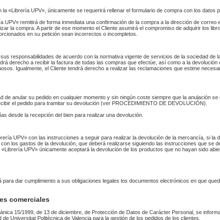
n la «Librería UPV», únicamente se requerirá rellenar el formulario de compra con los datos 
 UPV» remitirá de forma inmediata una confirmación de la compra a la dirección de correo 
izar la compra. A partir de ese momento el Cliente asumirá el compromiso de adquirir los li
orcionados en su petición sean incorrectos o incompletos.
sus responsabilidades de acuerdo con la normativa vigente de servicios de la sociedad de la
endrá derecho a recibir la factura de todas las compras que efectúe, así como a la devolución
uosos. Igualmente, el Cliente tendrá derecho a realizar las reclamaciones que estime necesa
idad de anular su pedido en cualquier momento y sin ningún coste siempre que la anulación s
 recibir el pedido para tramitar su devolución (ver PROCEDIMIENTO DE DEVOLUCIÓN).
as desde la recepción del bien para realizar una devolución.
Librería UPV» con las instrucciones a seguir para realizar la devolución de la mercancía, si 
 con los gastos de la devolución, que deberá realizarse siguiendo las instrucciones que se de
 La «Librería UPV» únicamente aceptará la devolución de los productos que no hayan sido abi
rá para dar cumplimiento a sus obligaciones legales los documentos electrónicos en que qued
es comerciales
ánica 15/1999, de 13 de diciembre, de Protección de Datos de Carácter Personal, se informa
ad de Universitat Politècnica de Valencia para la gestión de los pedidos de los clientes.