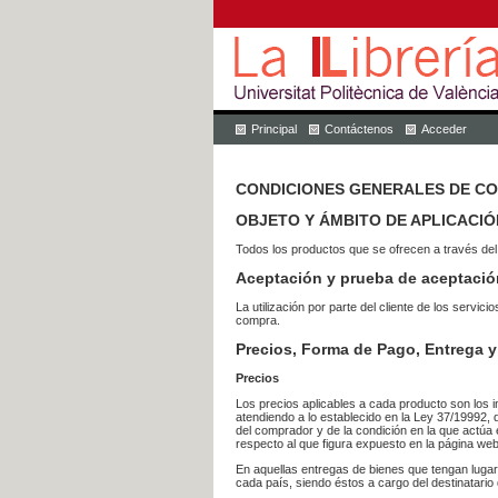
Principal
Contáctenos
Acceder
CONDICIONES GENERALES DE C
OBJETO Y ÁMBITO DE APLICACIÓ
Todos los productos que se ofrecen a través del
Aceptación y prueba de aceptació
La utilización por parte del cliente de los ser
compra.
Precios, Forma de Pago, Entrega y
Precios
Los precios aplicables a cada producto son los i
atendiendo a lo establecido en la Ley 37/19992, 
del comprador y de la condición en la que actúa 
respecto al que figura expuesto en la página web
En aquellas entregas de bienes que tengan luga
cada país, siendo éstos a cargo del destinatario 