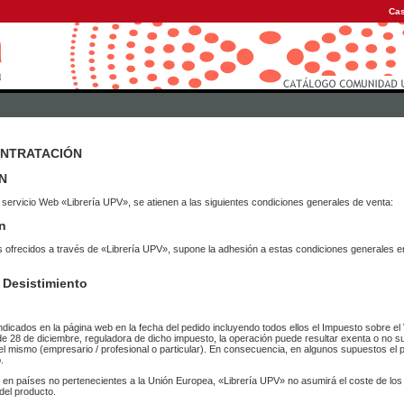
Cas
ONTRATACIÓN
N
 servicio Web «Librería UPV», se atienen a las siguientes condiciones generales de venta:
n
vicios ofrecidos a través de «Librería UPV», supone la adhesión a estas condiciones general
 Desistimiento
ndicados en la página web en la fecha del pedido incluyendo todos ellos el Impuesto sobre el 
de 28 de diciembre, reguladora de dicho impuesto, la operación puede resultar exenta o no su
el mismo (empresario / profesional o particular). En consecuencia, en algunos supuestos el p
.
r en países no pertenecientes a la Unión Europea, «Librería UPV» no asumirá el coste de lo
del producto.