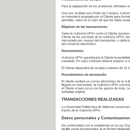
Para la adquisición de los productos ofertados e
Una vez recibida una Orden de Compra, «Librería
se entenderá aceptada por el Cliente para formal
atendida, salvo en el caso de que los datos prop
Régimen de las transacciones
Tanto la «Librería UPV» como el Cliente asumen 
Cliente de los servicios de la «Librería UPV», t
mal estado por causas del transportes, o defect
del comercio electrónico.
Desestimiento
«Librería UPV» garantizará al Cliente la posibil
tramitado
. En caso contrario deberá esperar a
El Cliente dispondrá de un plazo máximo de 15 dí
Procedimiento de devolución
El cliente recibirá un correo electrónico de la «
llegado en mal estado, la «Librería UPV» correrá
el Cliente el que corra con los gastos de ésta.
embalaje original.
TRANSACCIONES REALIZADAS
La Universitat Politècnica de València conserva
través de la «Librería UPV».
Datos personales y Comunicacion
De conformidad con lo establecido en la Ley Org
facilite serán incorporados al un fichero titularid