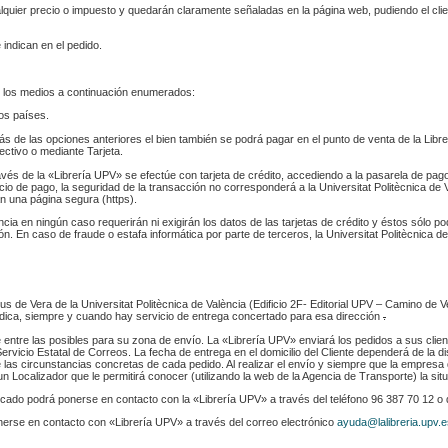
ualquier precio o impuesto y quedarán claramente señaladas en la página web, pudiendo el cl
 indican en el pedido.
 los medios a continuación enumerados:
los países.
s de las opciones anteriores el bien también se podrá pagar en el punto de venta de la Libr
fectivo o mediante Tarjeta.
ravés de la «Librería UPV» se efectúe con tarjeta de crédito, accediendo a la pasarela de pa
cio de pago, la seguridad de la transacción no corresponderá a la Universitat Politècnica de V
n una página segura (https).
ència en ningún caso requerirán ni exigirán los datos de las tarjetas de crédito y éstos sólo p
. En caso de fraude o estafa informática por parte de terceros, la Universitat Politècnica de
s de Vera de la Universitat Politècnica de València (Edificio 2F- Editorial UPV – Camino de V
 indica, siempre y cuando hay servicio de entrega concertado para esa dirección
.
e entre las posibles para su zona de envío. La «Librería UPV» enviará los pedidos a sus clie
rvicio Estatal de Correos. La fecha de entrega en el domicilio del Cliente dependerá de la di
 las circunstancias concretas de cada pedido. Al realizar el envío y siempre que la empresa 
n Localizador que le permitirá conocer (utilizando la web de la Agencia de Transporte) la sit
indicado podrá ponerse en contacto con la «Librería UPV» a través del teléfono 96 387 70 12 o
nerse en contacto con «Librería UPV» a través del correo electrónico
ayuda@lalibreria.upv.e