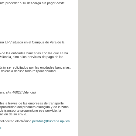
iente proceder a su descarga sin pagar coste
ería UPV situada en el Campus de Vera de la
go de las entidades bancarias con las que se ha
alència, sino a los servicios de pago de las
odrán ser solicitados por las entidades bancarias,
 València declina toda responsabilidad.
era, s/n, 46022 Valencia)
ntes a través de las empresas de transporte
sponibilidad del producto escogido y de la zona
de transporte proporcione ese servicio, la
uación de su envío.
 del correo electrónico
pedidos@lalibreria.upv.es
.
s