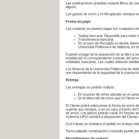
Las publicaciones gratuitas estarán libres de c
alguno.
Los gastos de envío y el IVA aplicado siempre se
Forma de pago
Las compras se pueden pagar por cualquiera de
Tarjeta bancaria: Disponible para todos 
Transferencia bancaria.
En el caso de Recogida en tienda: Ademá
Universitat Politècnica de València, en e
Cuando el pago de la adquisición de un libro a t
establecido el correspondiente contrato del servi
entidades bancarias. Las cuales deberán habilita
Los ficheros de la Universitat Politècncia de Val
que responderán de la seguridad de la transacción
Entrega
Las entregas se podrán realizar:
En el punto de venta ubicado en el campu
En la dirección de envío que el Cliente
El Cliente podrá seleccionar la forma de envío d
urgente que designe, o en su caso a través del Se
de envío. Los plazos podrán variar en función de
«Librería UPV» pondrá a disposición del Cliente u
Si el Cliente no recibiera el pedido en el plazo 
Para cualquier reclamación o consulta puede po
Procedimiento de compra