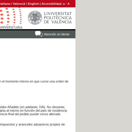
tellano
/
Valencià
/
English
|
Accesibilidad:
a
·
A
Atención al cliente
es en el momento mismo en que curse una orden de
Valor Añadido (en adelante, IVA). No obstante,
jeta al mismo en función del país de residencia
recio final del pedido puede verse alterado
s impuestos y aranceles aduaneros propios de