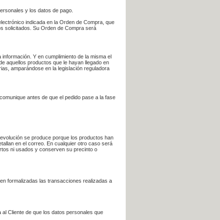
personales y los datos de pago.
electrónico indicada en la Orden de Compra, que
bros solicitados. Su Orden de Compra será
 información. Y en cumplimiento de la misma el
 de aquellos productos que le hayan llegado en
rias, amparándose en la legislación reguladora
e comunique antes de que el pedido pase a la fase
la devolución se produce porque los productos han
tallan en el correo. En cualquier otro caso será
ertos ni usados y conserven su precinto o
en formalizadas las transacciones realizadas a
 al Cliente de que los datos personales que