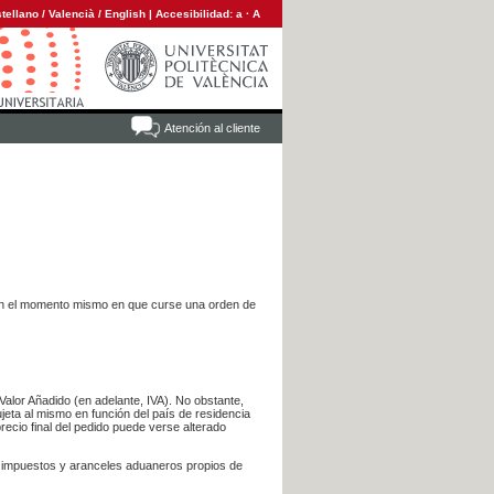
tellano
/
Valencià
/
English
|
Accesibilidad:
a
·
A
Atención al cliente
es en el momento mismo en que curse una orden de
Valor Añadido (en adelante, IVA). No obstante,
jeta al mismo en función del país de residencia
recio final del pedido puede verse alterado
s impuestos y aranceles aduaneros propios de