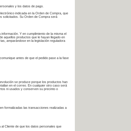
personales y los datos de pago.
electrónico indicada en la Orden de Compra, que
bros solicitados. Su Orden de Compra será
 información. Y en cumplimiento de la misma el
 de aquellos productos que le hayan llegado en
rias, amparándose en la legislación reguladora
e comunique antes de que el pedido pase a la fase
la devolución se produce porque los productos han
tallan en el correo. En cualquier otro caso será
ertos ni usados y conserven su precinto o
en formalizadas las transacciones realizadas a
 al Cliente de que los datos personales que