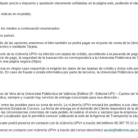
ualquier precio o impuesto y quedarán claramente señaladas en la página web, pudiendo el cl
 indican en el pedido.
 los medios a continuación enumerados:
los países.
s de las opciones anteriores el bien también se podrá pagar en el punto de venta de la Libr
fectivo o mediante Tarjeta.
ravés de la «Librería UPV» se efectúe con tarjeta de crédito, accediendo a la pasarela de pa
cio de pago, la seguridad de la transacción no corresponderá a la Universitat Politècnica de V
n una página segura (https).
ència en ningún caso requerirán ni exigirán los datos de las tarjetas de crédito y éstos sólo p
. En caso de fraude o estafa informática por parte de terceros, la Universitat Politècnica de
s de Vera de la Universitat Politècnica de València (Edificio 2F- Editorial UPV – Camino de V
 indica, siempre y cuando hay servicio de entrega concertado para esa dirección
.
e entre las posibles para su zona de envío. La «Librería UPV» enviará los pedidos a sus clie
rvicio Estatal de Correos. La fecha de entrega en el domicilio del Cliente dependerá de la di
 las circunstancias concretas de cada pedido. Al realizar el envío y siempre que la empresa 
n Localizador que le permitirá conocer (utilizando la web de la Agencia de Transporte) la sit
indicado podrá ponerse en contacto con la «Librería UPV» a través del teléfono 96 387 70 12 o
nerse en contacto con «Librería UPV» a través del correo electrónico
ayuda@lalibreria.upv.e