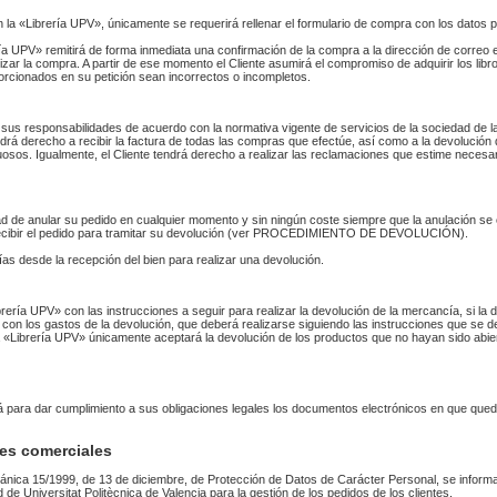
n la «Librería UPV», únicamente se requerirá rellenar el formulario de compra con los datos 
 UPV» remitirá de forma inmediata una confirmación de la compra a la dirección de correo 
izar la compra. A partir de ese momento el Cliente asumirá el compromiso de adquirir los li
orcionados en su petición sean incorrectos o incompletos.
sus responsabilidades de acuerdo con la normativa vigente de servicios de la sociedad de la
endrá derecho a recibir la factura de todas las compras que efectúe, así como a la devolución
uosos. Igualmente, el Cliente tendrá derecho a realizar las reclamaciones que estime necesa
idad de anular su pedido en cualquier momento y sin ningún coste siempre que la anulación s
 recibir el pedido para tramitar su devolución (ver PROCEDIMIENTO DE DEVOLUCIÓN).
as desde la recepción del bien para realizar una devolución.
Librería UPV» con las instrucciones a seguir para realizar la devolución de la mercancía, si 
 con los gastos de la devolución, que deberá realizarse siguiendo las instrucciones que se de
 La «Librería UPV» únicamente aceptará la devolución de los productos que no hayan sido abi
rá para dar cumplimiento a sus obligaciones legales los documentos electrónicos en que qued
es comerciales
ánica 15/1999, de 13 de diciembre, de Protección de Datos de Carácter Personal, se informa
ad de Universitat Politècnica de Valencia para la gestión de los pedidos de los clientes.