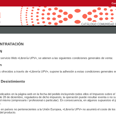
Cas
ONTRATACIÓN
N
 servicio Web «Librería UPV», se atienen a las siguientes condiciones generales de venta:
n
vicios ofrecidos a través de «Librería UPV», supone la adhesión a estas condiciones general
 Desistimiento
ndicados en la página web en la fecha del pedido incluyendo todos ellos el Impuesto sobre el 
de 28 de diciembre, reguladora de dicho impuesto, la operación puede resultar exenta o no su
el mismo (empresario / profesional o particular). En consecuencia, en algunos supuestos el p
.
r en países no pertenecientes a la Unión Europea, «Librería UPV» no asumirá el coste de lo
del producto.