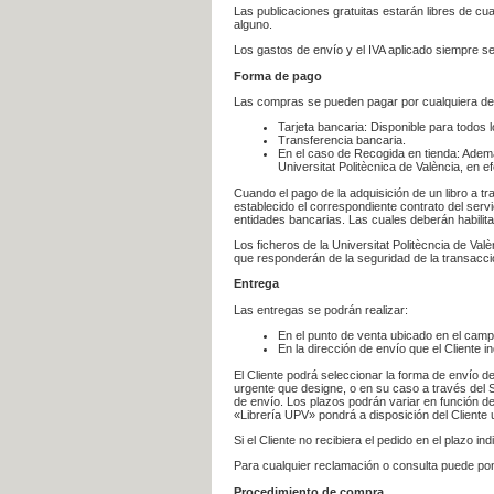
Las publicaciones gratuitas estarán libres de c
alguno.
Los gastos de envío y el IVA aplicado siempre se
Forma de pago
Las compras se pueden pagar por cualquiera de
Tarjeta bancaria: Disponible para todos 
Transferencia bancaria.
En el caso de Recogida en tienda: Ademá
Universitat Politècnica de València, en e
Cuando el pago de la adquisición de un libro a t
establecido el correspondiente contrato del servi
entidades bancarias. Las cuales deberán habilita
Los ficheros de la Universitat Politècncia de Val
que responderán de la seguridad de la transacción
Entrega
Las entregas se podrán realizar:
En el punto de venta ubicado en el campu
En la dirección de envío que el Cliente
El Cliente podrá seleccionar la forma de envío d
urgente que designe, o en su caso a través del Se
de envío. Los plazos podrán variar en función de
«Librería UPV» pondrá a disposición del Cliente u
Si el Cliente no recibiera el pedido en el plazo 
Para cualquier reclamación o consulta puede po
Procedimiento de compra