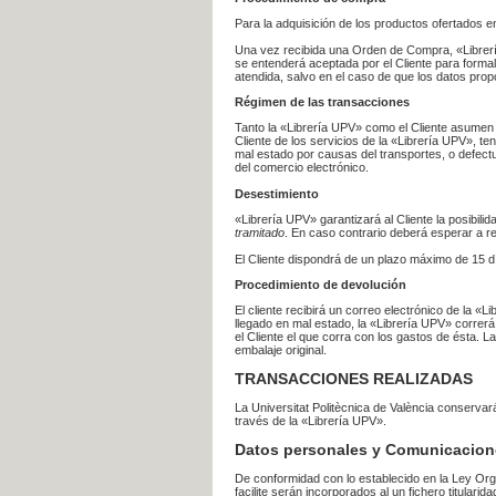
Para la adquisición de los productos ofertados e
Una vez recibida una Orden de Compra, «Librería
se entenderá aceptada por el Cliente para formal
atendida, salvo en el caso de que los datos prop
Régimen de las transacciones
Tanto la «Librería UPV» como el Cliente asumen 
Cliente de los servicios de la «Librería UPV», t
mal estado por causas del transportes, o defect
del comercio electrónico.
Desestimiento
«Librería UPV» garantizará al Cliente la posibil
tramitado
. En caso contrario deberá esperar a
El Cliente dispondrá de un plazo máximo de 15 dí
Procedimiento de devolución
El cliente recibirá un correo electrónico de la «
llegado en mal estado, la «Librería UPV» correrá
el Cliente el que corra con los gastos de ésta.
embalaje original.
TRANSACCIONES REALIZADAS
La Universitat Politècnica de València conserva
través de la «Librería UPV».
Datos personales y Comunicacion
De conformidad con lo establecido en la Ley Org
facilite serán incorporados al un fichero titularid