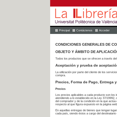
Principal
Contáctenos
Acceder
CONDICIONES GENERALES DE C
OBJETO Y ÁMBITO DE APLICACIÓ
Todos los productos que se ofrecen a través del
Aceptación y prueba de aceptació
La utilización por parte del cliente de los ser
compra.
Precios, Forma de Pago, Entrega y
Precios
Los precios aplicables a cada producto son los i
atendiendo a lo establecido en la Ley 37/19992, 
del comprador y de la condición en la que actúa 
respecto al que figura expuesto en la página web
En aquellas entregas de bienes que tengan luga
cada país, siendo éstos a cargo del destinatario 