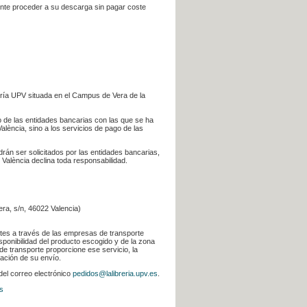
iente proceder a su descarga sin pagar coste
ería UPV situada en el Campus de Vera de la
go de las entidades bancarias con las que se ha
alència, sino a los servicios de pago de las
odrán ser solicitados por las entidades bancarias,
 València declina toda responsabilidad.
era, s/n, 46022 Valencia)
ntes a través de las empresas de transporte
sponibilidad del producto escogido y de la zona
de transporte proporcione ese servicio, la
uación de su envío.
 del correo electrónico
pedidos@lalibreria.upv.es
.
s