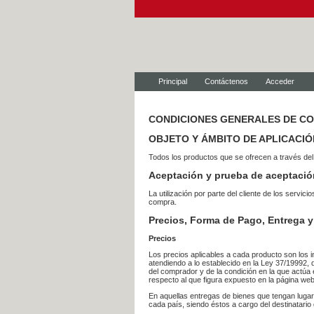
Principal
Contáctenos
Acceder
CONDICIONES GENERALES DE C
OBJETO Y ÁMBITO DE APLICACIÓ
Todos los productos que se ofrecen a través del
Aceptación y prueba de aceptació
La utilización por parte del cliente de los ser
compra.
Precios, Forma de Pago, Entrega y
Precios
Los precios aplicables a cada producto son los i
atendiendo a lo establecido en la Ley 37/19992, 
del comprador y de la condición en la que actúa 
respecto al que figura expuesto en la página web
En aquellas entregas de bienes que tengan luga
cada país, siendo éstos a cargo del destinatario 