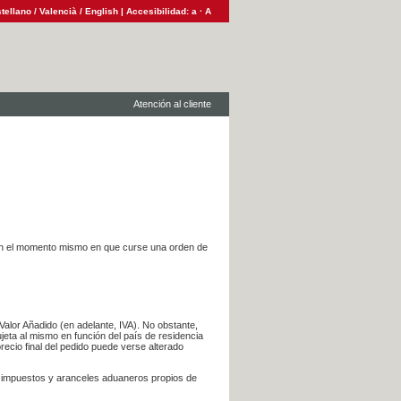
tellano
/
Valencià
/
English
|
Accesibilidad:
a
·
A
Atención al cliente
es en el momento mismo en que curse una orden de
Valor Añadido (en adelante, IVA). No obstante,
jeta al mismo en función del país de residencia
recio final del pedido puede verse alterado
s impuestos y aranceles aduaneros propios de