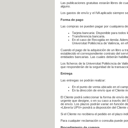
Las publicaciones gratuitas estarán libres de c
alguno.
Los gastos de envío y el IVA aplicado siempre se
Forma de pago
Las compras se pueden pagar por cualquiera de
Tarjeta bancaria: Disponible para todos 
Transferencia bancaria.
En el caso de Recogida en tienda: Ademá
Universitat Politècnica de València, en e
Cuando el pago de la adquisición de un libro a t
establecido el correspondiente contrato del servi
entidades bancarias. Las cuales deberán habilita
Los ficheros de la Universitat Politècncia de Val
que responderán de la seguridad de la transacción
Entrega
Las entregas se podrán realizar:
En el punto de venta ubicado en el campu
En la dirección de envío que el Cliente
El Cliente podrá seleccionar la forma de envío d
urgente que designe, o en su caso a través del Se
de envío. Los plazos podrán variar en función de
«Librería UPV» pondrá a disposición del Cliente u
Si el Cliente no recibiera el pedido en el plazo 
Para cualquier reclamación o consulta puede po
Procedimiento de compra