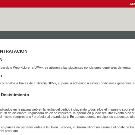
Cas
ONTRATACIÓN
N
 servicio Web «Librería UPV», se atienen a las siguientes condiciones generales de venta:
n
vicios ofrecidos a través de «Librería UPV», supone la adhesión a estas condiciones general
 Desistimiento
ndicados en la página web en la fecha del pedido incluyendo todos ellos el Impuesto sobre el 
de 28 de diciembre, reguladora de dicho impuesto, la operación puede resultar exenta o no su
el mismo (empresario / profesional o particular). En consecuencia, en algunos supuestos el p
.
r en países no pertenecientes a la Unión Europea, «Librería UPV» no asumirá el coste de lo
del producto.