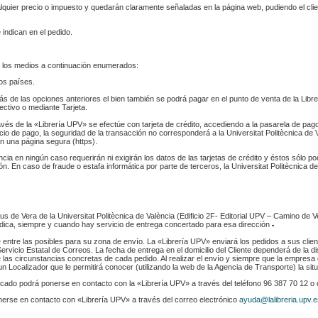
ualquier precio o impuesto y quedarán claramente señaladas en la página web, pudiendo el cl
 indican en el pedido.
 los medios a continuación enumerados:
los países.
s de las opciones anteriores el bien también se podrá pagar en el punto de venta de la Libr
fectivo o mediante Tarjeta.
ravés de la «Librería UPV» se efectúe con tarjeta de crédito, accediendo a la pasarela de pa
cio de pago, la seguridad de la transacción no corresponderá a la Universitat Politècnica de V
n una página segura (https).
ència en ningún caso requerirán ni exigirán los datos de las tarjetas de crédito y éstos sólo p
. En caso de fraude o estafa informática por parte de terceros, la Universitat Politècnica de
s de Vera de la Universitat Politècnica de València (Edificio 2F- Editorial UPV – Camino de V
 indica, siempre y cuando hay servicio de entrega concertado para esa dirección
.
e entre las posibles para su zona de envío. La «Librería UPV» enviará los pedidos a sus clie
rvicio Estatal de Correos. La fecha de entrega en el domicilio del Cliente dependerá de la di
 las circunstancias concretas de cada pedido. Al realizar el envío y siempre que la empresa 
n Localizador que le permitirá conocer (utilizando la web de la Agencia de Transporte) la sit
indicado podrá ponerse en contacto con la «Librería UPV» a través del teléfono 96 387 70 12 o
nerse en contacto con «Librería UPV» a través del correo electrónico
ayuda@lalibreria.upv.e