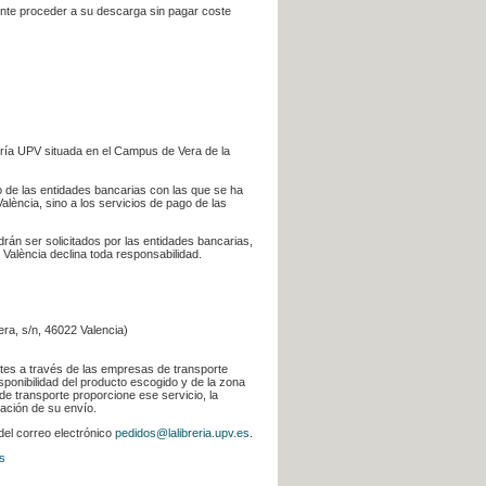
iente proceder a su descarga sin pagar coste
ería UPV situada en el Campus de Vera de la
go de las entidades bancarias con las que se ha
alència, sino a los servicios de pago de las
odrán ser solicitados por las entidades bancarias,
 València declina toda responsabilidad.
era, s/n, 46022 Valencia)
ntes a través de las empresas de transporte
sponibilidad del producto escogido y de la zona
de transporte proporcione ese servicio, la
uación de su envío.
 del correo electrónico
pedidos@lalibreria.upv.es
.
s