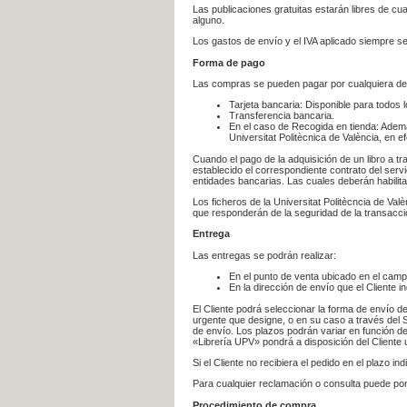
Las publicaciones gratuitas estarán libres de c
alguno.
Los gastos de envío y el IVA aplicado siempre se
Forma de pago
Las compras se pueden pagar por cualquiera de
Tarjeta bancaria: Disponible para todos 
Transferencia bancaria.
En el caso de Recogida en tienda: Ademá
Universitat Politècnica de València, en e
Cuando el pago de la adquisición de un libro a t
establecido el correspondiente contrato del servi
entidades bancarias. Las cuales deberán habilita
Los ficheros de la Universitat Politècncia de Val
que responderán de la seguridad de la transacción
Entrega
Las entregas se podrán realizar:
En el punto de venta ubicado en el campu
En la dirección de envío que el Cliente
El Cliente podrá seleccionar la forma de envío d
urgente que designe, o en su caso a través del Se
de envío. Los plazos podrán variar en función de
«Librería UPV» pondrá a disposición del Cliente u
Si el Cliente no recibiera el pedido en el plazo 
Para cualquier reclamación o consulta puede po
Procedimiento de compra