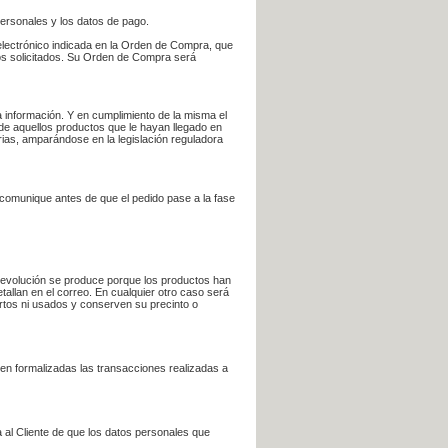
personales y los datos de pago.
electrónico indicada en la Orden de Compra, que
bros solicitados. Su Orden de Compra será
 información. Y en cumplimiento de la misma el
 de aquellos productos que le hayan llegado en
rias, amparándose en la legislación reguladora
e comunique antes de que el pedido pase a la fase
la devolución se produce porque los productos han
tallan en el correo. En cualquier otro caso será
ertos ni usados y conserven su precinto o
en formalizadas las transacciones realizadas a
 al Cliente de que los datos personales que