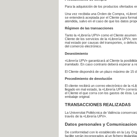
Para la adquisición de los productos ofertados e
Una vez recibida una Orden de Compra, «Librería
se entenderá aceptada por el Cliente para formal
atendida, salvo en el caso de que los datos prop
Régimen de las transacciones
Tanto la «Librería UPV» como el Cliente asumen 
Cliente de los servicios de la «Librería UPV», t
mal estado por causas del transportes, o defect
del comercio electrónico.
Desestimiento
«Librería UPV» garantizará al Cliente la posibil
tramitado
. En caso contrario deberá esperar a
El Cliente dispondrá de un plazo máximo de 15 dí
Procedimiento de devolución
El cliente recibirá un correo electrónico de la «
llegado en mal estado, la «Librería UPV» correrá
el Cliente el que corra con los gastos de ésta.
embalaje original.
TRANSACCIONES REALIZADAS
La Universitat Politècnica de València conserva
través de la «Librería UPV».
Datos personales y Comunicacion
De conformidad con lo establecido en la Ley Org
facilite serán incorporados al un fichero titularid