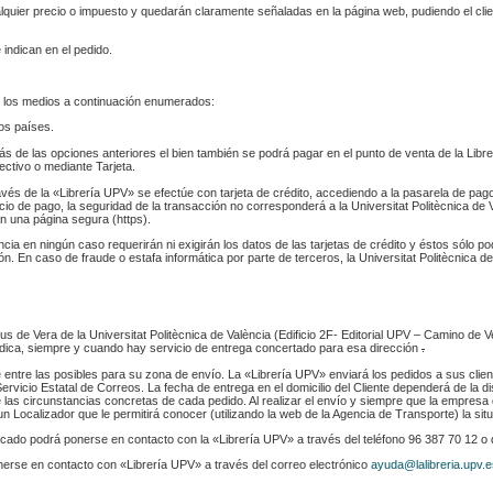
ualquier precio o impuesto y quedarán claramente señaladas en la página web, pudiendo el cl
 indican en el pedido.
 los medios a continuación enumerados:
los países.
s de las opciones anteriores el bien también se podrá pagar en el punto de venta de la Libr
fectivo o mediante Tarjeta.
ravés de la «Librería UPV» se efectúe con tarjeta de crédito, accediendo a la pasarela de pa
cio de pago, la seguridad de la transacción no corresponderá a la Universitat Politècnica de V
n una página segura (https).
ència en ningún caso requerirán ni exigirán los datos de las tarjetas de crédito y éstos sólo p
. En caso de fraude o estafa informática por parte de terceros, la Universitat Politècnica de
s de Vera de la Universitat Politècnica de València (Edificio 2F- Editorial UPV – Camino de V
 indica, siempre y cuando hay servicio de entrega concertado para esa dirección
.
e entre las posibles para su zona de envío. La «Librería UPV» enviará los pedidos a sus clie
rvicio Estatal de Correos. La fecha de entrega en el domicilio del Cliente dependerá de la di
 las circunstancias concretas de cada pedido. Al realizar el envío y siempre que la empresa 
n Localizador que le permitirá conocer (utilizando la web de la Agencia de Transporte) la sit
indicado podrá ponerse en contacto con la «Librería UPV» a través del teléfono 96 387 70 12 o
nerse en contacto con «Librería UPV» a través del correo electrónico
ayuda@lalibreria.upv.e