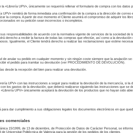
n la «Librería UPV», únicamente se requerirá rellenar el formulario de compra con los datos 
 UPV» remitirá de forma inmediata una confirmación de la compra a la dirección de correo 
izar la compra. A partir de ese momento el Cliente asumirá el compromiso de adquirir los li
orcionados en su petición sean incorrectos o incompletos.
sus responsabilidades de acuerdo con la normativa vigente de servicios de la sociedad de la
endrá derecho a recibir la factura de todas las compras que efectúe, así como a la devolución
uosos. Igualmente, el Cliente tendrá derecho a realizar las reclamaciones que estime necesa
idad de anular su pedido en cualquier momento y sin ningún coste siempre que la anulación s
 recibir el pedido para tramitar su devolución (ver PROCEDIMIENTO DE DEVOLUCIÓN).
as desde la recepción del bien para realizar una devolución.
Librería UPV» con las instrucciones a seguir para realizar la devolución de la mercancía, si 
 con los gastos de la devolución, que deberá realizarse siguiendo las instrucciones que se de
 La «Librería UPV» únicamente aceptará la devolución de los productos que no hayan sido abi
rá para dar cumplimiento a sus obligaciones legales los documentos electrónicos en que qued
es comerciales
ánica 15/1999, de 13 de diciembre, de Protección de Datos de Carácter Personal, se informa
ad de Universitat Politècnica de Valencia para la gestión de los pedidos de los clientes.