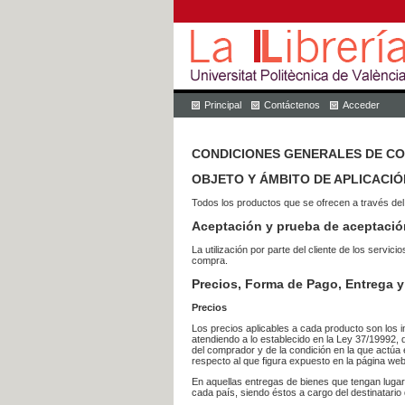
Principal
Contáctenos
Acceder
CONDICIONES GENERALES DE C
OBJETO Y ÁMBITO DE APLICACIÓ
Todos los productos que se ofrecen a través del
Aceptación y prueba de aceptació
La utilización por parte del cliente de los ser
compra.
Precios, Forma de Pago, Entrega y
Precios
Los precios aplicables a cada producto son los i
atendiendo a lo establecido en la Ley 37/19992, 
del comprador y de la condición en la que actúa 
respecto al que figura expuesto en la página web
En aquellas entregas de bienes que tengan luga
cada país, siendo éstos a cargo del destinatario 