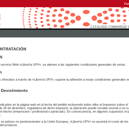
Cas
ONTRATACIÓN
N
 servicio Web «Librería UPV», se atienen a las siguientes condiciones generales de venta:
n
vicios ofrecidos a través de «Librería UPV», supone la adhesión a estas condiciones general
 Desistimiento
ndicados en la página web en la fecha del pedido incluyendo todos ellos el Impuesto sobre el 
de 28 de diciembre, reguladora de dicho impuesto, la operación puede resultar exenta o no su
el mismo (empresario / profesional o particular). En consecuencia, en algunos supuestos el p
.
r en países no pertenecientes a la Unión Europea, «Librería UPV» no asumirá el coste de lo
del producto.