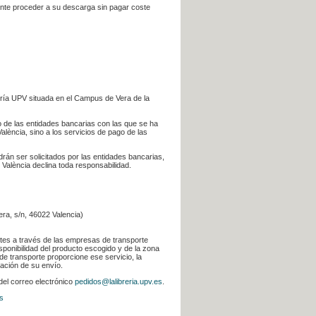
iente proceder a su descarga sin pagar coste
ería UPV situada en el Campus de Vera de la
go de las entidades bancarias con las que se ha
alència, sino a los servicios de pago de las
odrán ser solicitados por las entidades bancarias,
 València declina toda responsabilidad.
era, s/n, 46022 Valencia)
ntes a través de las empresas de transporte
sponibilidad del producto escogido y de la zona
de transporte proporcione ese servicio, la
uación de su envío.
 del correo electrónico
pedidos@lalibreria.upv.es
.
s