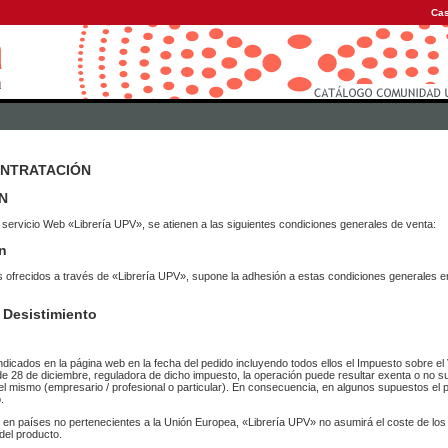
Cas
ONTRATACIÓN
N
 servicio Web «Librería UPV», se atienen a las siguientes condiciones generales de venta:
n
vicios ofrecidos a través de «Librería UPV», supone la adhesión a estas condiciones general
 Desistimiento
ndicados en la página web en la fecha del pedido incluyendo todos ellos el Impuesto sobre el 
de 28 de diciembre, reguladora de dicho impuesto, la operación puede resultar exenta o no su
el mismo (empresario / profesional o particular). En consecuencia, en algunos supuestos el p
.
r en países no pertenecientes a la Unión Europea, «Librería UPV» no asumirá el coste de lo
del producto.