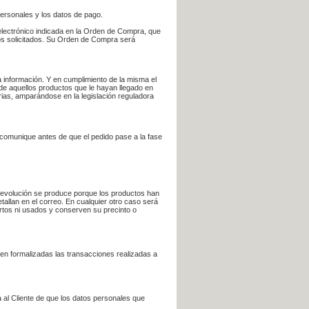
personales y los datos de pago.
electrónico indicada en la Orden de Compra, que
bros solicitados. Su Orden de Compra será
 información. Y en cumplimiento de la misma el
 de aquellos productos que le hayan llegado en
rias, amparándose en la legislación reguladora
e comunique antes de que el pedido pase a la fase
la devolución se produce porque los productos han
tallan en el correo. En cualquier otro caso será
ertos ni usados y conserven su precinto o
en formalizadas las transacciones realizadas a
 al Cliente de que los datos personales que