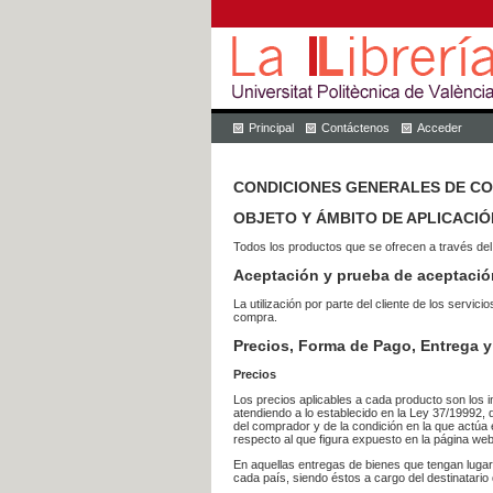
Principal
Contáctenos
Acceder
CONDICIONES GENERALES DE C
OBJETO Y ÁMBITO DE APLICACIÓ
Todos los productos que se ofrecen a través del
Aceptación y prueba de aceptació
La utilización por parte del cliente de los ser
compra.
Precios, Forma de Pago, Entrega y
Precios
Los precios aplicables a cada producto son los i
atendiendo a lo establecido en la Ley 37/19992, 
del comprador y de la condición en la que actúa 
respecto al que figura expuesto en la página web
En aquellas entregas de bienes que tengan luga
cada país, siendo éstos a cargo del destinatario 