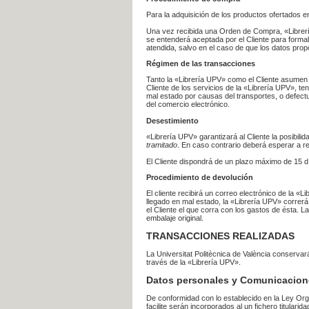
Para la adquisición de los productos ofertados e
Una vez recibida una Orden de Compra, «Librería
se entenderá aceptada por el Cliente para formal
atendida, salvo en el caso de que los datos prop
Régimen de las transacciones
Tanto la «Librería UPV» como el Cliente asumen 
Cliente de los servicios de la «Librería UPV», t
mal estado por causas del transportes, o defect
del comercio electrónico.
Desestimiento
«Librería UPV» garantizará al Cliente la posibil
tramitado
. En caso contrario deberá esperar a
El Cliente dispondrá de un plazo máximo de 15 dí
Procedimiento de devolución
El cliente recibirá un correo electrónico de la «
llegado en mal estado, la «Librería UPV» correrá
el Cliente el que corra con los gastos de ésta.
embalaje original.
TRANSACCIONES REALIZADAS
La Universitat Politècnica de València conserva
través de la «Librería UPV».
Datos personales y Comunicacion
De conformidad con lo establecido en la Ley Org
facilite serán incorporados al un fichero titularid