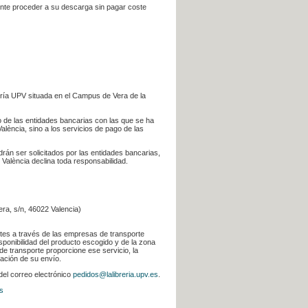
iente proceder a su descarga sin pagar coste
ería UPV situada en el Campus de Vera de la
go de las entidades bancarias con las que se ha
alència, sino a los servicios de pago de las
odrán ser solicitados por las entidades bancarias,
 València declina toda responsabilidad.
era, s/n, 46022 Valencia)
ntes a través de las empresas de transporte
sponibilidad del producto escogido y de la zona
de transporte proporcione ese servicio, la
uación de su envío.
 del correo electrónico
pedidos@lalibreria.upv.es
.
s