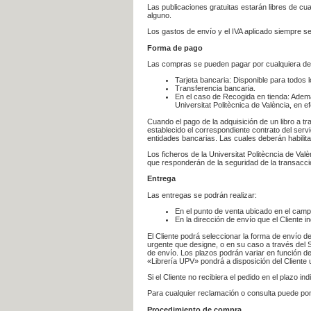
Las publicaciones gratuitas estarán libres de c
alguno.
Los gastos de envío y el IVA aplicado siempre se
Forma de pago
Las compras se pueden pagar por cualquiera de
Tarjeta bancaria: Disponible para todos 
Transferencia bancaria.
En el caso de Recogida en tienda: Ademá
Universitat Politècnica de València, en e
Cuando el pago de la adquisición de un libro a t
establecido el correspondiente contrato del servi
entidades bancarias. Las cuales deberán habilita
Los ficheros de la Universitat Politècncia de Val
que responderán de la seguridad de la transacción
Entrega
Las entregas se podrán realizar:
En el punto de venta ubicado en el campu
En la dirección de envío que el Cliente
El Cliente podrá seleccionar la forma de envío d
urgente que designe, o en su caso a través del Se
de envío. Los plazos podrán variar en función de
«Librería UPV» pondrá a disposición del Cliente u
Si el Cliente no recibiera el pedido en el plazo 
Para cualquier reclamación o consulta puede po
Procedimiento de compra