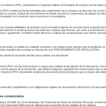
n la «Librería UPV», únicamente se requerirá rellenar el formulario de compra con los datos 
 UPV» remitirá de forma inmediata una confirmación de la compra a la dirección de correo 
izar la compra. A partir de ese momento el Cliente asumirá el compromiso de adquirir los li
orcionados en su petición sean incorrectos o incompletos.
sus responsabilidades de acuerdo con la normativa vigente de servicios de la sociedad de la
endrá derecho a recibir la factura de todas las compras que efectúe, así como a la devolución
uosos. Igualmente, el Cliente tendrá derecho a realizar las reclamaciones que estime necesa
idad de anular su pedido en cualquier momento y sin ningún coste siempre que la anulación s
 recibir el pedido para tramitar su devolución (ver PROCEDIMIENTO DE DEVOLUCIÓN).
as desde la recepción del bien para realizar una devolución.
Librería UPV» con las instrucciones a seguir para realizar la devolución de la mercancía, si 
 con los gastos de la devolución, que deberá realizarse siguiendo las instrucciones que se de
 La «Librería UPV» únicamente aceptará la devolución de los productos que no hayan sido abi
rá para dar cumplimiento a sus obligaciones legales los documentos electrónicos en que qued
es comerciales
ánica 15/1999, de 13 de diciembre, de Protección de Datos de Carácter Personal, se informa
ad de Universitat Politècnica de Valencia para la gestión de los pedidos de los clientes.