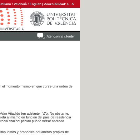
tellano
/
Valencià
/
English
|
Accesibilidad:
a
·
A
Atención al cliente
es en el momento mismo en que curse una orden de
Valor Añadido (en adelante, IVA). No obstante,
jeta al mismo en función del país de residencia
recio final del pedido puede verse alterado
s impuestos y aranceles aduaneros propios de