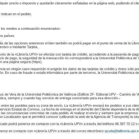
ualquier precio o impuesto y quedarán claramente señaladas en la página web, pudiendo el cl
 indican en el pedido.
 los medios a continuación enumerados:
los países.
s de las opciones anteriores el bien también se podrá pagar en el punto de venta de la Libr
fectivo o mediante Tarjeta.
ravés de la «Librería UPV» se efectúe con tarjeta de crédito, accediendo a la pasarela de pa
cio de pago, la seguridad de la transacción no corresponderá a la Universitat Politècnica de V
n una página segura (https).
ència en ningún caso requerirán ni exigirán los datos de las tarjetas de crédito y éstos sólo p
. En caso de fraude o estafa informática por parte de terceros, la Universitat Politècnica de
s de Vera de la Universitat Politècnica de València (Edificio 2F- Editorial UPV – Camino de V
 indica, siempre y cuando hay servicio de entrega concertado para esa dirección
.
e entre las posibles para su zona de envío. La «Librería UPV» enviará los pedidos a sus clie
rvicio Estatal de Correos. La fecha de entrega en el domicilio del Cliente dependerá de la di
 las circunstancias concretas de cada pedido. Al realizar el envío y siempre que la empresa 
n Localizador que le permitirá conocer (utilizando la web de la Agencia de Transporte) la sit
indicado podrá ponerse en contacto con la «Librería UPV» a través del teléfono 96 387 70 12 o
nerse en contacto con «Librería UPV» a través del correo electrónico
ayuda@lalibreria.upv.e