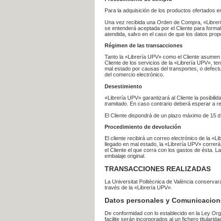
Para la adquisición de los productos ofertados e
Una vez recibida una Orden de Compra, «Librería
se entenderá aceptada por el Cliente para formal
atendida, salvo en el caso de que los datos prop
Régimen de las transacciones
Tanto la «Librería UPV» como el Cliente asumen 
Cliente de los servicios de la «Librería UPV», t
mal estado por causas del transportes, o defect
del comercio electrónico.
Desestimiento
«Librería UPV» garantizará al Cliente la posibil
tramitado
. En caso contrario deberá esperar a
El Cliente dispondrá de un plazo máximo de 15 dí
Procedimiento de devolución
El cliente recibirá un correo electrónico de la «
llegado en mal estado, la «Librería UPV» correrá
el Cliente el que corra con los gastos de ésta.
embalaje original.
TRANSACCIONES REALIZADAS
La Universitat Politècnica de València conserva
través de la «Librería UPV».
Datos personales y Comunicacion
De conformidad con lo establecido en la Ley Org
facilite serán incorporados al un fichero titularid