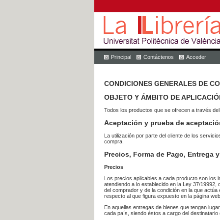
Principal
Contáctenos
Acceder
CONDICIONES GENERALES DE C
OBJETO Y ÁMBITO DE APLICACIÓ
Todos los productos que se ofrecen a través del
Aceptación y prueba de aceptació
La utilización por parte del cliente de los ser
compra.
Precios, Forma de Pago, Entrega y
Precios
Los precios aplicables a cada producto son los i
atendiendo a lo establecido en la Ley 37/19992, 
del comprador y de la condición en la que actúa 
respecto al que figura expuesto en la página web
En aquellas entregas de bienes que tengan luga
cada país, siendo éstos a cargo del destinatario 