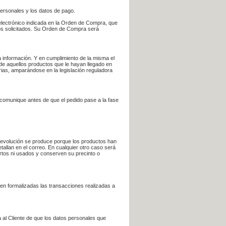
personales y los datos de pago.
electrónico indicada en la Orden de Compra, que
bros solicitados. Su Orden de Compra será
 información. Y en cumplimiento de la misma el
 de aquellos productos que le hayan llegado en
rias, amparándose en la legislación reguladora
e comunique antes de que el pedido pase a la fase
la devolución se produce porque los productos han
tallan en el correo. En cualquier otro caso será
ertos ni usados y conserven su precinto o
en formalizadas las transacciones realizadas a
 al Cliente de que los datos personales que