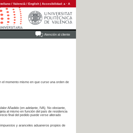
tellano
/
Valencià
/
English
|
Accesibilidad:
a
·
A
Atención al cliente
es en el momento mismo en que curse una orden de
Valor Añadido (en adelante, IVA). No obstante,
jeta al mismo en función del país de residencia
recio final del pedido puede verse alterado
s impuestos y aranceles aduaneros propios de