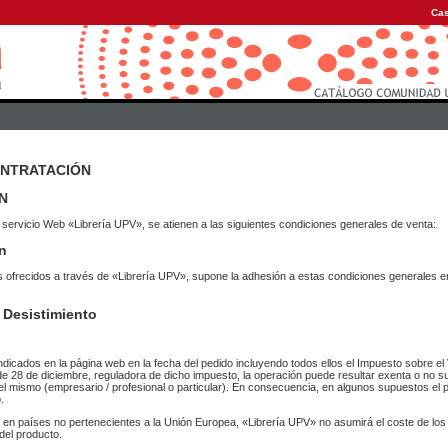
Cas
ONTRATACIÓN
N
 servicio Web «Librería UPV», se atienen a las siguientes condiciones generales de venta:
n
vicios ofrecidos a través de «Librería UPV», supone la adhesión a estas condiciones general
 Desistimiento
ndicados en la página web en la fecha del pedido incluyendo todos ellos el Impuesto sobre el 
de 28 de diciembre, reguladora de dicho impuesto, la operación puede resultar exenta o no su
el mismo (empresario / profesional o particular). En consecuencia, en algunos supuestos el p
.
r en países no pertenecientes a la Unión Europea, «Librería UPV» no asumirá el coste de lo
del producto.