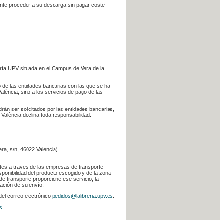
iente proceder a su descarga sin pagar coste
ería UPV situada en el Campus de Vera de la
go de las entidades bancarias con las que se ha
alència, sino a los servicios de pago de las
odrán ser solicitados por las entidades bancarias,
 València declina toda responsabilidad.
era, s/n, 46022 Valencia)
ntes a través de las empresas de transporte
sponibilidad del producto escogido y de la zona
de transporte proporcione ese servicio, la
uación de su envío.
 del correo electrónico
pedidos@lalibreria.upv.es
.
s