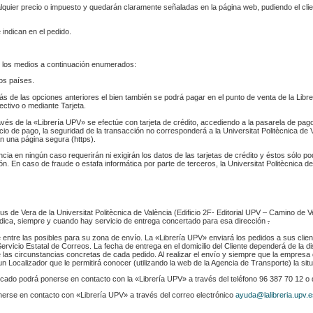
ualquier precio o impuesto y quedarán claramente señaladas en la página web, pudiendo el cl
 indican en el pedido.
 los medios a continuación enumerados:
los países.
s de las opciones anteriores el bien también se podrá pagar en el punto de venta de la Libr
fectivo o mediante Tarjeta.
ravés de la «Librería UPV» se efectúe con tarjeta de crédito, accediendo a la pasarela de pa
cio de pago, la seguridad de la transacción no corresponderá a la Universitat Politècnica de V
n una página segura (https).
ència en ningún caso requerirán ni exigirán los datos de las tarjetas de crédito y éstos sólo p
. En caso de fraude o estafa informática por parte de terceros, la Universitat Politècnica de
s de Vera de la Universitat Politècnica de València (Edificio 2F- Editorial UPV – Camino de V
 indica, siempre y cuando hay servicio de entrega concertado para esa dirección
.
e entre las posibles para su zona de envío. La «Librería UPV» enviará los pedidos a sus clie
rvicio Estatal de Correos. La fecha de entrega en el domicilio del Cliente dependerá de la di
 las circunstancias concretas de cada pedido. Al realizar el envío y siempre que la empresa 
n Localizador que le permitirá conocer (utilizando la web de la Agencia de Transporte) la sit
indicado podrá ponerse en contacto con la «Librería UPV» a través del teléfono 96 387 70 12 o
nerse en contacto con «Librería UPV» a través del correo electrónico
ayuda@lalibreria.upv.e