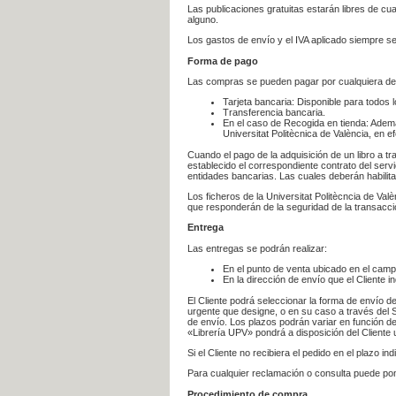
Las publicaciones gratuitas estarán libres de c
alguno.
Los gastos de envío y el IVA aplicado siempre se
Forma de pago
Las compras se pueden pagar por cualquiera de
Tarjeta bancaria: Disponible para todos 
Transferencia bancaria.
En el caso de Recogida en tienda: Ademá
Universitat Politècnica de València, en e
Cuando el pago de la adquisición de un libro a t
establecido el correspondiente contrato del servi
entidades bancarias. Las cuales deberán habilita
Los ficheros de la Universitat Politècncia de Val
que responderán de la seguridad de la transacción
Entrega
Las entregas se podrán realizar:
En el punto de venta ubicado en el campu
En la dirección de envío que el Cliente
El Cliente podrá seleccionar la forma de envío d
urgente que designe, o en su caso a través del Se
de envío. Los plazos podrán variar en función de
«Librería UPV» pondrá a disposición del Cliente u
Si el Cliente no recibiera el pedido en el plazo 
Para cualquier reclamación o consulta puede po
Procedimiento de compra