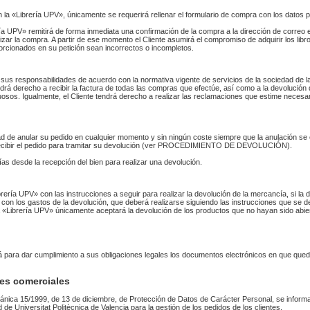
n la «Librería UPV», únicamente se requerirá rellenar el formulario de compra con los datos 
 UPV» remitirá de forma inmediata una confirmación de la compra a la dirección de correo 
izar la compra. A partir de ese momento el Cliente asumirá el compromiso de adquirir los li
orcionados en su petición sean incorrectos o incompletos.
sus responsabilidades de acuerdo con la normativa vigente de servicios de la sociedad de la
endrá derecho a recibir la factura de todas las compras que efectúe, así como a la devolución
uosos. Igualmente, el Cliente tendrá derecho a realizar las reclamaciones que estime necesa
idad de anular su pedido en cualquier momento y sin ningún coste siempre que la anulación s
 recibir el pedido para tramitar su devolución (ver PROCEDIMIENTO DE DEVOLUCIÓN).
as desde la recepción del bien para realizar una devolución.
Librería UPV» con las instrucciones a seguir para realizar la devolución de la mercancía, si 
 con los gastos de la devolución, que deberá realizarse siguiendo las instrucciones que se de
 La «Librería UPV» únicamente aceptará la devolución de los productos que no hayan sido abi
rá para dar cumplimiento a sus obligaciones legales los documentos electrónicos en que qued
es comerciales
ánica 15/1999, de 13 de diciembre, de Protección de Datos de Carácter Personal, se informa
ad de Universitat Politècnica de Valencia para la gestión de los pedidos de los clientes.