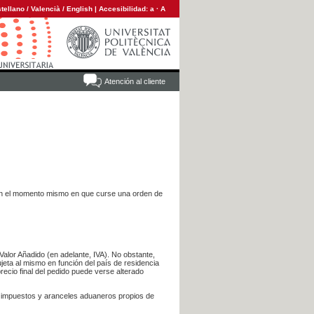
tellano
/
Valencià
/
English
|
Accesibilidad:
a
·
A
Atención al cliente
es en el momento mismo en que curse una orden de
Valor Añadido (en adelante, IVA). No obstante,
jeta al mismo en función del país de residencia
recio final del pedido puede verse alterado
s impuestos y aranceles aduaneros propios de