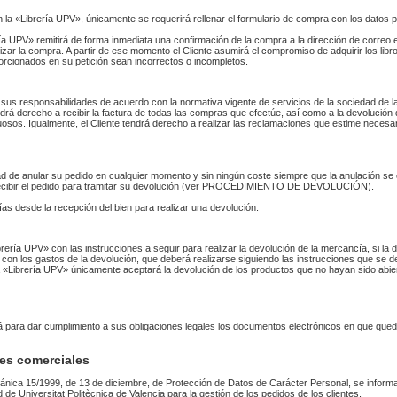
n la «Librería UPV», únicamente se requerirá rellenar el formulario de compra con los datos 
 UPV» remitirá de forma inmediata una confirmación de la compra a la dirección de correo 
izar la compra. A partir de ese momento el Cliente asumirá el compromiso de adquirir los li
orcionados en su petición sean incorrectos o incompletos.
sus responsabilidades de acuerdo con la normativa vigente de servicios de la sociedad de la
endrá derecho a recibir la factura de todas las compras que efectúe, así como a la devolución
uosos. Igualmente, el Cliente tendrá derecho a realizar las reclamaciones que estime necesa
idad de anular su pedido en cualquier momento y sin ningún coste siempre que la anulación s
 recibir el pedido para tramitar su devolución (ver PROCEDIMIENTO DE DEVOLUCIÓN).
as desde la recepción del bien para realizar una devolución.
Librería UPV» con las instrucciones a seguir para realizar la devolución de la mercancía, si 
 con los gastos de la devolución, que deberá realizarse siguiendo las instrucciones que se de
 La «Librería UPV» únicamente aceptará la devolución de los productos que no hayan sido abi
rá para dar cumplimiento a sus obligaciones legales los documentos electrónicos en que qued
es comerciales
ánica 15/1999, de 13 de diciembre, de Protección de Datos de Carácter Personal, se informa
ad de Universitat Politècnica de Valencia para la gestión de los pedidos de los clientes.