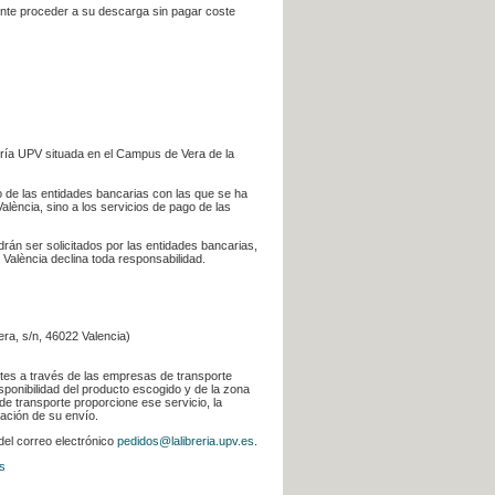
iente proceder a su descarga sin pagar coste
ería UPV situada en el Campus de Vera de la
go de las entidades bancarias con las que se ha
alència, sino a los servicios de pago de las
odrán ser solicitados por las entidades bancarias,
 València declina toda responsabilidad.
era, s/n, 46022 Valencia)
ntes a través de las empresas de transporte
sponibilidad del producto escogido y de la zona
de transporte proporcione ese servicio, la
uación de su envío.
 del correo electrónico
pedidos@lalibreria.upv.es
.
s