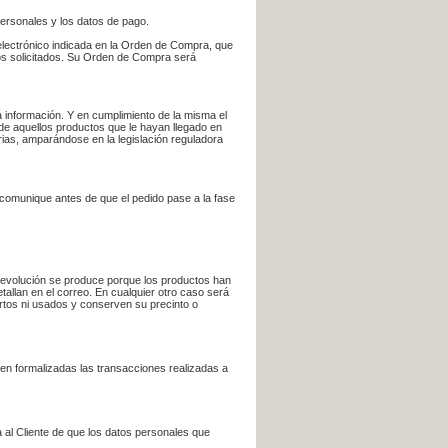
personales y los datos de pago.
electrónico indicada en la Orden de Compra, que
bros solicitados. Su Orden de Compra será
 información. Y en cumplimiento de la misma el
 de aquellos productos que le hayan llegado en
rias, amparándose en la legislación reguladora
e comunique antes de que el pedido pase a la fase
la devolución se produce porque los productos han
tallan en el correo. En cualquier otro caso será
ertos ni usados y conserven su precinto o
en formalizadas las transacciones realizadas a
 al Cliente de que los datos personales que