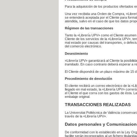
Para la adquisición de los productos ofertados e
Una vez recibida una Orden de Compra, «Librería
se entenderá aceptada por el Cliente para formal
atendida, salvo en el caso de que los datos prop
Régimen de las transacciones
Tanto la «Librería UPV» como el Cliente asumen 
Cliente de los servicios de la «Librería UPV», t
mal estado por causas del transportes, o defect
del comercio electrónico.
Desestimiento
«Librería UPV» garantizará al Cliente la posibil
tramitado
. En caso contrario deberá esperar a
El Cliente dispondrá de un plazo máximo de 15 dí
Procedimiento de devolución
El cliente recibirá un correo electrónico de la «
llegado en mal estado, la «Librería UPV» correrá
el Cliente el que corra con los gastos de ésta.
embalaje original.
TRANSACCIONES REALIZADAS
La Universitat Politècnica de València conserva
través de la «Librería UPV».
Datos personales y Comunicacion
De conformidad con lo establecido en la Ley Org
facilite serán incorporados al un fichero titularid