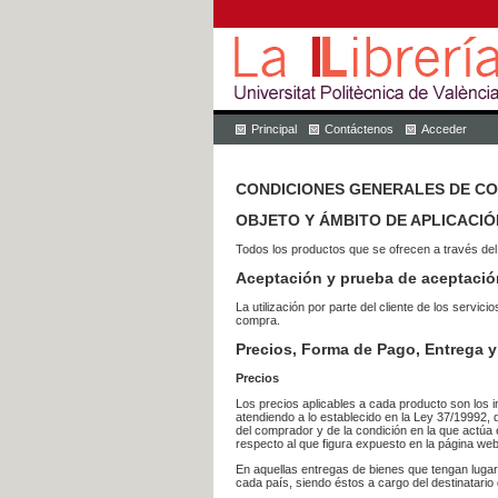
Principal
Contáctenos
Acceder
CONDICIONES GENERALES DE C
OBJETO Y ÁMBITO DE APLICACIÓ
Todos los productos que se ofrecen a través del
Aceptación y prueba de aceptació
La utilización por parte del cliente de los ser
compra.
Precios, Forma de Pago, Entrega y
Precios
Los precios aplicables a cada producto son los i
atendiendo a lo establecido en la Ley 37/19992, 
del comprador y de la condición en la que actúa 
respecto al que figura expuesto en la página web
En aquellas entregas de bienes que tengan luga
cada país, siendo éstos a cargo del destinatario 