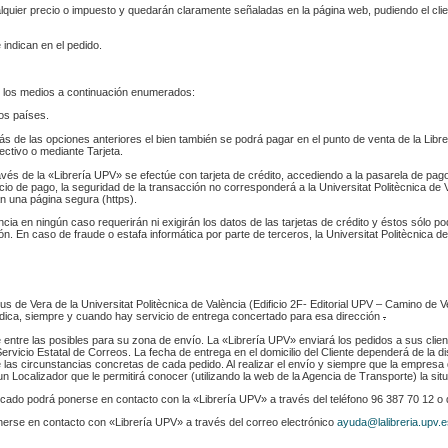
ualquier precio o impuesto y quedarán claramente señaladas en la página web, pudiendo el cl
 indican en el pedido.
 los medios a continuación enumerados:
los países.
s de las opciones anteriores el bien también se podrá pagar en el punto de venta de la Libr
fectivo o mediante Tarjeta.
ravés de la «Librería UPV» se efectúe con tarjeta de crédito, accediendo a la pasarela de pa
cio de pago, la seguridad de la transacción no corresponderá a la Universitat Politècnica de V
n una página segura (https).
ència en ningún caso requerirán ni exigirán los datos de las tarjetas de crédito y éstos sólo p
. En caso de fraude o estafa informática por parte de terceros, la Universitat Politècnica de
s de Vera de la Universitat Politècnica de València (Edificio 2F- Editorial UPV – Camino de V
 indica, siempre y cuando hay servicio de entrega concertado para esa dirección
.
e entre las posibles para su zona de envío. La «Librería UPV» enviará los pedidos a sus clie
rvicio Estatal de Correos. La fecha de entrega en el domicilio del Cliente dependerá de la di
 las circunstancias concretas de cada pedido. Al realizar el envío y siempre que la empresa 
n Localizador que le permitirá conocer (utilizando la web de la Agencia de Transporte) la sit
indicado podrá ponerse en contacto con la «Librería UPV» a través del teléfono 96 387 70 12 o
nerse en contacto con «Librería UPV» a través del correo electrónico
ayuda@lalibreria.upv.e