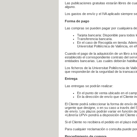
Las publicaciones gratuitas estarán libres de c
alguno.
Los gastos de envío y el IVA aplicado siempre se
Forma de pago
Las compras se pueden pagar por cualquiera de
Tarjeta bancaria: Disponible para todos 
Transferencia bancaria.
En el caso de Recogida en tienda: Ademá
Universitat Politècnica de València, en e
Cuando el pago de la adquisición de un libro a t
establecido el correspondiente contrato del servi
entidades bancarias. Las cuales deberán habilita
Los ficheros de la Universitat Politècncia de Val
que responderán de la seguridad de la transacción
Entrega
Las entregas se podrán realizar:
En el punto de venta ubicado en el campu
En la dirección de envío que el Cliente
El Cliente podrá seleccionar la forma de envío d
urgente que designe, o en su caso a través del Se
de envío. Los plazos podrán variar en función de
«Librería UPV» pondrá a disposición del Cliente u
Si el Cliente no recibiera el pedido en el plazo 
Para cualquier reclamación o consulta puede po
Procedimiento de compra