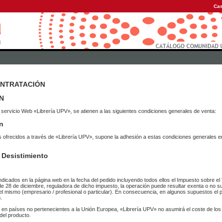
Cas
ONTRATACIÓN
N
 servicio Web «Librería UPV», se atienen a las siguientes condiciones generales de venta:
n
vicios ofrecidos a través de «Librería UPV», supone la adhesión a estas condiciones general
 Desistimiento
ndicados en la página web en la fecha del pedido incluyendo todos ellos el Impuesto sobre el 
de 28 de diciembre, reguladora de dicho impuesto, la operación puede resultar exenta o no su
el mismo (empresario / profesional o particular). En consecuencia, en algunos supuestos el p
.
r en países no pertenecientes a la Unión Europea, «Librería UPV» no asumirá el coste de lo
del producto.