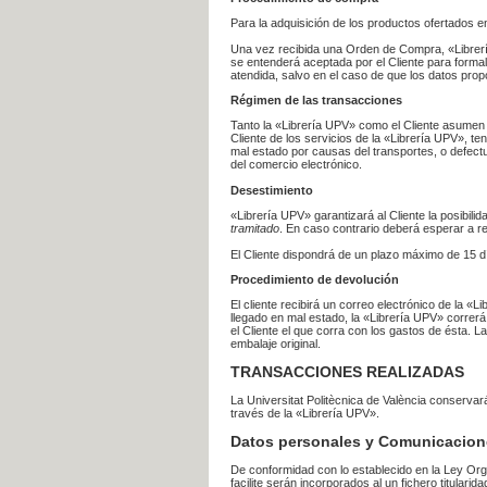
Para la adquisición de los productos ofertados e
Una vez recibida una Orden de Compra, «Librería
se entenderá aceptada por el Cliente para formal
atendida, salvo en el caso de que los datos prop
Régimen de las transacciones
Tanto la «Librería UPV» como el Cliente asumen 
Cliente de los servicios de la «Librería UPV», t
mal estado por causas del transportes, o defect
del comercio electrónico.
Desestimiento
«Librería UPV» garantizará al Cliente la posibil
tramitado
. En caso contrario deberá esperar a
El Cliente dispondrá de un plazo máximo de 15 dí
Procedimiento de devolución
El cliente recibirá un correo electrónico de la «
llegado en mal estado, la «Librería UPV» correrá
el Cliente el que corra con los gastos de ésta.
embalaje original.
TRANSACCIONES REALIZADAS
La Universitat Politècnica de València conserva
través de la «Librería UPV».
Datos personales y Comunicacion
De conformidad con lo establecido en la Ley Org
facilite serán incorporados al un fichero titularid