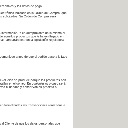
personales y los datos de pago.
electrónico indicada en la Orden de Compra, que
bros solicitados. Su Orden de Compra será
 información. Y en cumplimiento de la misma el
 de aquellos productos que le hayan llegado en
rias, amparándose en la legislación reguladora
e comunique antes de que el pedido pase a la fase
la devolución se produce porque los productos han
tallan en el correo. En cualquier otro caso será
ertos ni usados y conserven su precinto o
en formalizadas las transacciones realizadas a
 al Cliente de que los datos personales que