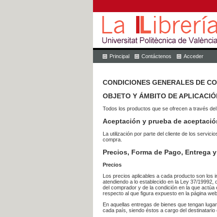
Principal
Contáctenos
Acceder
CONDICIONES GENERALES DE C
OBJETO Y ÁMBITO DE APLICACIÓ
Todos los productos que se ofrecen a través del
Aceptación y prueba de aceptació
La utilización por parte del cliente de los ser
compra.
Precios, Forma de Pago, Entrega y
Precios
Los precios aplicables a cada producto son los i
atendiendo a lo establecido en la Ley 37/19992, 
del comprador y de la condición en la que actúa 
respecto al que figura expuesto en la página web
En aquellas entregas de bienes que tengan luga
cada país, siendo éstos a cargo del destinatario 