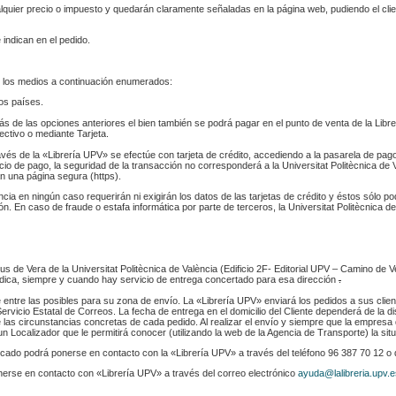
ualquier precio o impuesto y quedarán claramente señaladas en la página web, pudiendo el cl
 indican en el pedido.
 los medios a continuación enumerados:
los países.
s de las opciones anteriores el bien también se podrá pagar en el punto de venta de la Libr
fectivo o mediante Tarjeta.
ravés de la «Librería UPV» se efectúe con tarjeta de crédito, accediendo a la pasarela de pa
cio de pago, la seguridad de la transacción no corresponderá a la Universitat Politècnica de V
n una página segura (https).
ència en ningún caso requerirán ni exigirán los datos de las tarjetas de crédito y éstos sólo p
. En caso de fraude o estafa informática por parte de terceros, la Universitat Politècnica de
s de Vera de la Universitat Politècnica de València (Edificio 2F- Editorial UPV – Camino de V
 indica, siempre y cuando hay servicio de entrega concertado para esa dirección
.
e entre las posibles para su zona de envío. La «Librería UPV» enviará los pedidos a sus clie
rvicio Estatal de Correos. La fecha de entrega en el domicilio del Cliente dependerá de la di
 las circunstancias concretas de cada pedido. Al realizar el envío y siempre que la empresa 
n Localizador que le permitirá conocer (utilizando la web de la Agencia de Transporte) la sit
indicado podrá ponerse en contacto con la «Librería UPV» a través del teléfono 96 387 70 12 o
nerse en contacto con «Librería UPV» a través del correo electrónico
ayuda@lalibreria.upv.e