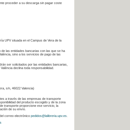
iente proceder a su descarga sin pagar coste
ería UPV situada en el Campus de Vera de la
go de las entidades bancarias con las que se ha
alència, sino a los servicios de pago de las
odrán ser solicitados por las entidades bancarias,
 València declina toda responsabilidad.
era, s/n, 46022 Valencia)
ntes a través de las empresas de transporte
sponibilidad del producto escogido y de la zona
de transporte proporcione ese servicio, la
uación de su envío.
 del correo electrónico
pedidos@lalibreria.upv.es
.
s