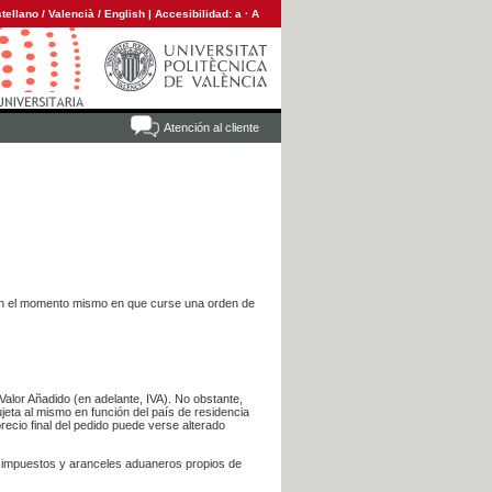
tellano
/
Valencià
/
English
|
Accesibilidad:
a
·
A
Atención al cliente
es en el momento mismo en que curse una orden de
Valor Añadido (en adelante, IVA). No obstante,
jeta al mismo en función del país de residencia
recio final del pedido puede verse alterado
s impuestos y aranceles aduaneros propios de