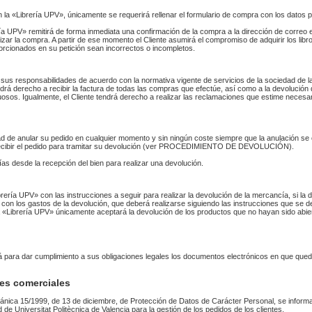
n la «Librería UPV», únicamente se requerirá rellenar el formulario de compra con los datos 
 UPV» remitirá de forma inmediata una confirmación de la compra a la dirección de correo 
izar la compra. A partir de ese momento el Cliente asumirá el compromiso de adquirir los li
orcionados en su petición sean incorrectos o incompletos.
sus responsabilidades de acuerdo con la normativa vigente de servicios de la sociedad de la
endrá derecho a recibir la factura de todas las compras que efectúe, así como a la devolución
uosos. Igualmente, el Cliente tendrá derecho a realizar las reclamaciones que estime necesa
idad de anular su pedido en cualquier momento y sin ningún coste siempre que la anulación s
 recibir el pedido para tramitar su devolución (ver PROCEDIMIENTO DE DEVOLUCIÓN).
as desde la recepción del bien para realizar una devolución.
Librería UPV» con las instrucciones a seguir para realizar la devolución de la mercancía, si 
 con los gastos de la devolución, que deberá realizarse siguiendo las instrucciones que se de
 La «Librería UPV» únicamente aceptará la devolución de los productos que no hayan sido abi
rá para dar cumplimiento a sus obligaciones legales los documentos electrónicos en que qued
es comerciales
ánica 15/1999, de 13 de diciembre, de Protección de Datos de Carácter Personal, se informa
ad de Universitat Politècnica de Valencia para la gestión de los pedidos de los clientes.