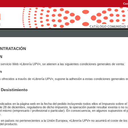
Cas
ONTRATACIÓN
N
 servicio Web «Librería UPV», se atienen a las siguientes condiciones generales de venta:
n
vicios ofrecidos a través de «Librería UPV», supone la adhesión a estas condiciones general
 Desistimiento
ndicados en la página web en la fecha del pedido incluyendo todos ellos el Impuesto sobre el 
de 28 de diciembre, reguladora de dicho impuesto, la operación puede resultar exenta o no su
el mismo (empresario / profesional o particular). En consecuencia, en algunos supuestos el p
.
r en países no pertenecientes a la Unión Europea, «Librería UPV» no asumirá el coste de lo
del producto.