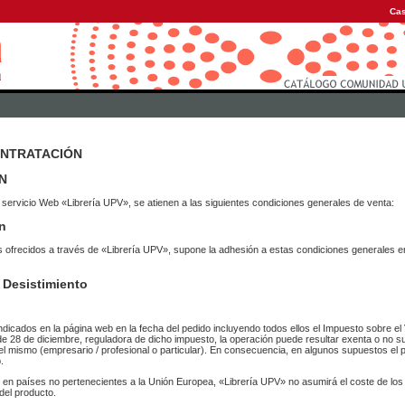
Cas
ONTRATACIÓN
N
 servicio Web «Librería UPV», se atienen a las siguientes condiciones generales de venta:
n
vicios ofrecidos a través de «Librería UPV», supone la adhesión a estas condiciones general
 Desistimiento
ndicados en la página web en la fecha del pedido incluyendo todos ellos el Impuesto sobre el 
de 28 de diciembre, reguladora de dicho impuesto, la operación puede resultar exenta o no su
el mismo (empresario / profesional o particular). En consecuencia, en algunos supuestos el p
.
r en países no pertenecientes a la Unión Europea, «Librería UPV» no asumirá el coste de lo
del producto.