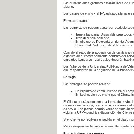
Las publicaciones gratuitas estarán libres de c
alguno.
Los gastos de envío y el IVA aplicado siempre se
Forma de pago
Las compras se pueden pagar por cualquiera de
Tarjeta bancaria: Disponible para todos 
Transferencia bancaria.
En el caso de Recogida en tienda: Ademá
Universitat Politècnica de València, en e
Cuando el pago de la adquisición de un libro a t
establecido el correspondiente contrato del servi
entidades bancarias. Las cuales deberán habilita
Los ficheros de la Universitat Politècncia de Val
que responderán de la seguridad de la transacción
Entrega
Las entregas se podrán realizar:
En el punto de venta ubicado en el campu
En la dirección de envío que el Cliente
El Cliente podrá seleccionar la forma de envío d
urgente que designe, o en su caso a través del Se
de envío. Los plazos podrán variar en función de
«Librería UPV» pondrá a disposición del Cliente u
Si el Cliente no recibiera el pedido en el plazo 
Para cualquier reclamación o consulta puede po
Procedimiento de compra