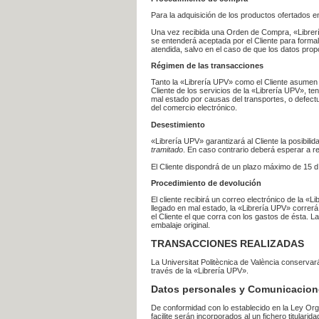
Para la adquisición de los productos ofertados e
Una vez recibida una Orden de Compra, «Librería
se entenderá aceptada por el Cliente para formal
atendida, salvo en el caso de que los datos prop
Régimen de las transacciones
Tanto la «Librería UPV» como el Cliente asumen 
Cliente de los servicios de la «Librería UPV», t
mal estado por causas del transportes, o defect
del comercio electrónico.
Desestimiento
«Librería UPV» garantizará al Cliente la posibil
tramitado
. En caso contrario deberá esperar a
El Cliente dispondrá de un plazo máximo de 15 dí
Procedimiento de devolución
El cliente recibirá un correo electrónico de la «
llegado en mal estado, la «Librería UPV» correrá
el Cliente el que corra con los gastos de ésta.
embalaje original.
TRANSACCIONES REALIZADAS
La Universitat Politècnica de València conserva
través de la «Librería UPV».
Datos personales y Comunicacion
De conformidad con lo establecido en la Ley Org
facilite serán incorporados al un fichero titularid