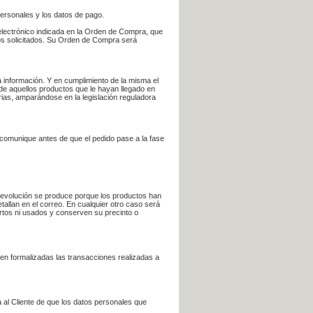
personales y los datos de pago.
electrónico indicada en la Orden de Compra, que
bros solicitados. Su Orden de Compra será
 información. Y en cumplimiento de la misma el
 de aquellos productos que le hayan llegado en
rias, amparándose en la legislación reguladora
e comunique antes de que el pedido pase a la fase
la devolución se produce porque los productos han
tallan en el correo. En cualquier otro caso será
ertos ni usados y conserven su precinto o
en formalizadas las transacciones realizadas a
 al Cliente de que los datos personales que