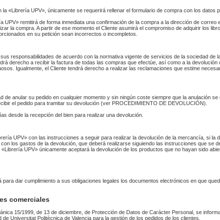
n la «Librería UPV», únicamente se requerirá rellenar el formulario de compra con los datos 
 UPV» remitirá de forma inmediata una confirmación de la compra a la dirección de correo 
izar la compra. A partir de ese momento el Cliente asumirá el compromiso de adquirir los li
orcionados en su petición sean incorrectos o incompletos.
sus responsabilidades de acuerdo con la normativa vigente de servicios de la sociedad de la
endrá derecho a recibir la factura de todas las compras que efectúe, así como a la devolución
uosos. Igualmente, el Cliente tendrá derecho a realizar las reclamaciones que estime necesa
idad de anular su pedido en cualquier momento y sin ningún coste siempre que la anulación s
 recibir el pedido para tramitar su devolución (ver PROCEDIMIENTO DE DEVOLUCIÓN).
as desde la recepción del bien para realizar una devolución.
Librería UPV» con las instrucciones a seguir para realizar la devolución de la mercancía, si 
 con los gastos de la devolución, que deberá realizarse siguiendo las instrucciones que se de
 La «Librería UPV» únicamente aceptará la devolución de los productos que no hayan sido abi
rá para dar cumplimiento a sus obligaciones legales los documentos electrónicos en que qued
es comerciales
ánica 15/1999, de 13 de diciembre, de Protección de Datos de Carácter Personal, se informa
ad de Universitat Politècnica de Valencia para la gestión de los pedidos de los clientes.