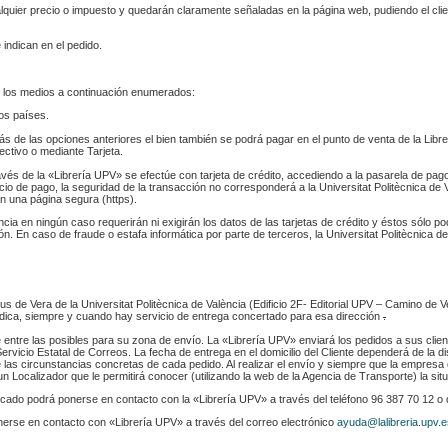
ualquier precio o impuesto y quedarán claramente señaladas en la página web, pudiendo el cl
 indican en el pedido.
 los medios a continuación enumerados:
los países.
s de las opciones anteriores el bien también se podrá pagar en el punto de venta de la Libr
fectivo o mediante Tarjeta.
ravés de la «Librería UPV» se efectúe con tarjeta de crédito, accediendo a la pasarela de pa
cio de pago, la seguridad de la transacción no corresponderá a la Universitat Politècnica de V
n una página segura (https).
ència en ningún caso requerirán ni exigirán los datos de las tarjetas de crédito y éstos sólo p
. En caso de fraude o estafa informática por parte de terceros, la Universitat Politècnica de
s de Vera de la Universitat Politècnica de València (Edificio 2F- Editorial UPV – Camino de V
 indica, siempre y cuando hay servicio de entrega concertado para esa dirección
.
e entre las posibles para su zona de envío. La «Librería UPV» enviará los pedidos a sus clie
rvicio Estatal de Correos. La fecha de entrega en el domicilio del Cliente dependerá de la di
 las circunstancias concretas de cada pedido. Al realizar el envío y siempre que la empresa 
n Localizador que le permitirá conocer (utilizando la web de la Agencia de Transporte) la sit
indicado podrá ponerse en contacto con la «Librería UPV» a través del teléfono 96 387 70 12 o
nerse en contacto con «Librería UPV» a través del correo electrónico
ayuda@lalibreria.upv.e