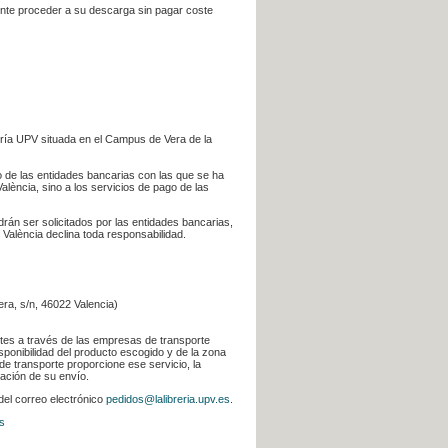
iente proceder a su descarga sin pagar coste
ería UPV situada en el Campus de Vera de la
go de las entidades bancarias con las que se ha
alència, sino a los servicios de pago de las
odrán ser solicitados por las entidades bancarias,
 València declina toda responsabilidad.
era, s/n, 46022 Valencia)
ntes a través de las empresas de transporte
sponibilidad del producto escogido y de la zona
de transporte proporcione ese servicio, la
uación de su envío.
 del correo electrónico
pedidos@lalibreria.upv.es
.
s