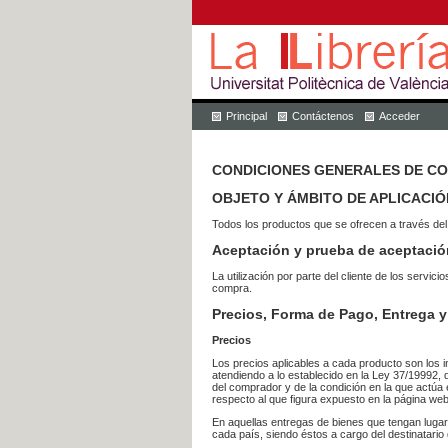
Principal
Contáctenos
Acceder
CONDICIONES GENERALES DE C
OBJETO Y ÁMBITO DE APLICACIÓ
Todos los productos que se ofrecen a través del
Aceptación y prueba de aceptació
La utilización por parte del cliente de los ser
compra.
Precios, Forma de Pago, Entrega y
Precios
Los precios aplicables a cada producto son los i
atendiendo a lo establecido en la Ley 37/19992, 
del comprador y de la condición en la que actúa 
respecto al que figura expuesto en la página web
En aquellas entregas de bienes que tengan luga
cada país, siendo éstos a cargo del destinatario 