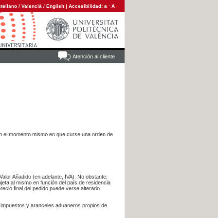
tellano
/
Valencià
/
English
|
Accesibilidad:
a
·
A
Atención al cliente
es en el momento mismo en que curse una orden de
Valor Añadido (en adelante, IVA). No obstante,
jeta al mismo en función del país de residencia
recio final del pedido puede verse alterado
s impuestos y aranceles aduaneros propios de