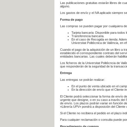
Las publicaciones gratuitas estarán libres de c
alguno.
Los gastos de envío y el IVA aplicado siempre se
Forma de pago
Las compras se pueden pagar por cualquiera de
Tarjeta bancaria: Disponible para todos 
Transferencia bancaria.
En el caso de Recogida en tienda: Ademá
Universitat Politècnica de València, en e
Cuando el pago de la adquisición de un libro a t
establecido el correspondiente contrato del servi
entidades bancarias. Las cuales deberán habilita
Los ficheros de la Universitat Politècncia de Val
que responderán de la seguridad de la transacción
Entrega
Las entregas se podrán realizar:
En el punto de venta ubicado en el campu
En la dirección de envío que el Cliente
El Cliente podrá seleccionar la forma de envío d
urgente que designe, o en su caso a través del Se
de envío. Los plazos podrán variar en función de
«Librería UPV» pondrá a disposición del Cliente u
Si el Cliente no recibiera el pedido en el plazo 
Para cualquier reclamación o consulta puede po
Procedimiento de compra