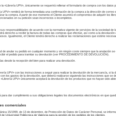
n la «Librería UPV», únicamente se requerirá rellenar el formulario de compra con los datos 
 UPV» remitirá de forma inmediata una confirmación de la compra a la dirección de correo 
izar la compra. A partir de ese momento el Cliente asumirá el compromiso de adquirir los li
orcionados en su petición sean incorrectos o incompletos.
sus responsabilidades de acuerdo con la normativa vigente de servicios de la sociedad de la
endrá derecho a recibir la factura de todas las compras que efectúe, así como a la devolución
uosos. Igualmente, el Cliente tendrá derecho a realizar las reclamaciones que estime necesa
idad de anular su pedido en cualquier momento y sin ningún coste siempre que la anulación s
 recibir el pedido para tramitar su devolución (ver PROCEDIMIENTO DE DEVOLUCIÓN).
as desde la recepción del bien para realizar una devolución.
Librería UPV» con las instrucciones a seguir para realizar la devolución de la mercancía, si 
 con los gastos de la devolución, que deberá realizarse siguiendo las instrucciones que se de
 La «Librería UPV» únicamente aceptará la devolución de los productos que no hayan sido abi
rá para dar cumplimiento a sus obligaciones legales los documentos electrónicos en que qued
es comerciales
ánica 15/1999, de 13 de diciembre, de Protección de Datos de Carácter Personal, se informa
ad de Universitat Politècnica de Valencia para la gestión de los pedidos de los clientes.