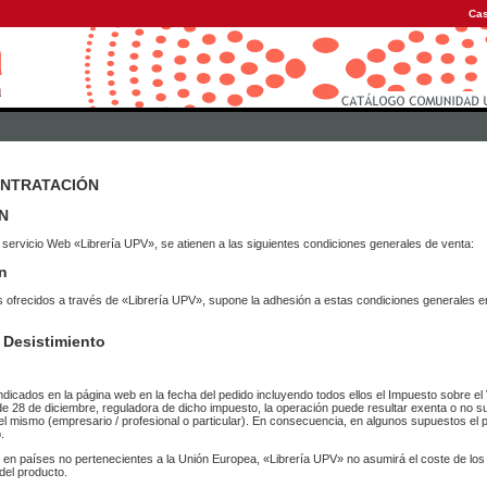
Cas
ONTRATACIÓN
N
 servicio Web «Librería UPV», se atienen a las siguientes condiciones generales de venta:
n
vicios ofrecidos a través de «Librería UPV», supone la adhesión a estas condiciones general
 Desistimiento
ndicados en la página web en la fecha del pedido incluyendo todos ellos el Impuesto sobre el 
de 28 de diciembre, reguladora de dicho impuesto, la operación puede resultar exenta o no su
el mismo (empresario / profesional o particular). En consecuencia, en algunos supuestos el p
.
r en países no pertenecientes a la Unión Europea, «Librería UPV» no asumirá el coste de lo
del producto.