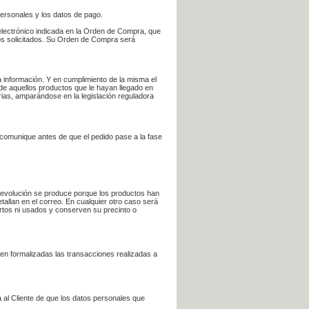
personales y los datos de pago.
electrónico indicada en la Orden de Compra, que
bros solicitados. Su Orden de Compra será
 información. Y en cumplimiento de la misma el
 de aquellos productos que le hayan llegado en
rias, amparándose en la legislación reguladora
e comunique antes de que el pedido pase a la fase
la devolución se produce porque los productos han
tallan en el correo. En cualquier otro caso será
ertos ni usados y conserven su precinto o
en formalizadas las transacciones realizadas a
 al Cliente de que los datos personales que