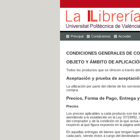
Principal
Contáctenos
Acceder
CONDICIONES GENERALES DE C
OBJETO Y ÁMBITO DE APLICACIÓ
Todos los productos que se ofrecen a través del
Aceptación y prueba de aceptació
La utilización por parte del cliente de los ser
compra.
Precios, Forma de Pago, Entrega y
Precios
Los precios aplicables a cada producto son los i
atendiendo a lo establecido en la Ley 37/19992, 
del comprador y de la condición en la que actúa 
respecto al que figura expuesto en la página web
En aquellas entregas de bienes que tengan luga
cada país, siendo éstos a cargo del destinatario 