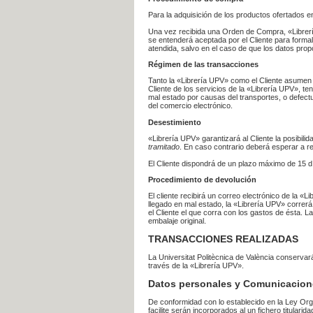
Para la adquisición de los productos ofertados e
Una vez recibida una Orden de Compra, «Librería
se entenderá aceptada por el Cliente para formal
atendida, salvo en el caso de que los datos prop
Régimen de las transacciones
Tanto la «Librería UPV» como el Cliente asumen 
Cliente de los servicios de la «Librería UPV», t
mal estado por causas del transportes, o defect
del comercio electrónico.
Desestimiento
«Librería UPV» garantizará al Cliente la posibil
tramitado
. En caso contrario deberá esperar a
El Cliente dispondrá de un plazo máximo de 15 dí
Procedimiento de devolución
El cliente recibirá un correo electrónico de la «
llegado en mal estado, la «Librería UPV» correrá
el Cliente el que corra con los gastos de ésta.
embalaje original.
TRANSACCIONES REALIZADAS
La Universitat Politècnica de València conserva
través de la «Librería UPV».
Datos personales y Comunicacion
De conformidad con lo establecido en la Ley Org
facilite serán incorporados al un fichero titularid