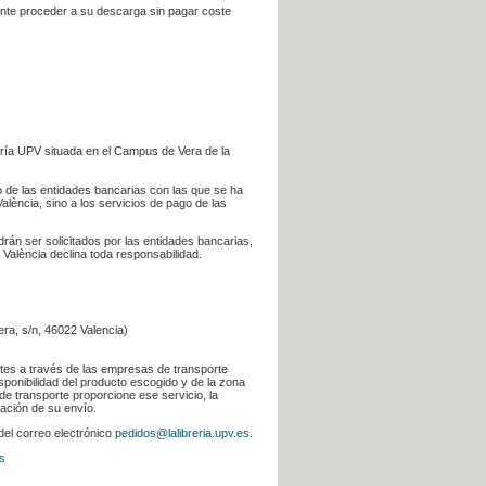
iente proceder a su descarga sin pagar coste
ería UPV situada en el Campus de Vera de la
go de las entidades bancarias con las que se ha
alència, sino a los servicios de pago de las
odrán ser solicitados por las entidades bancarias,
 València declina toda responsabilidad.
era, s/n, 46022 Valencia)
ntes a través de las empresas de transporte
sponibilidad del producto escogido y de la zona
de transporte proporcione ese servicio, la
uación de su envío.
 del correo electrónico
pedidos@lalibreria.upv.es
.
s