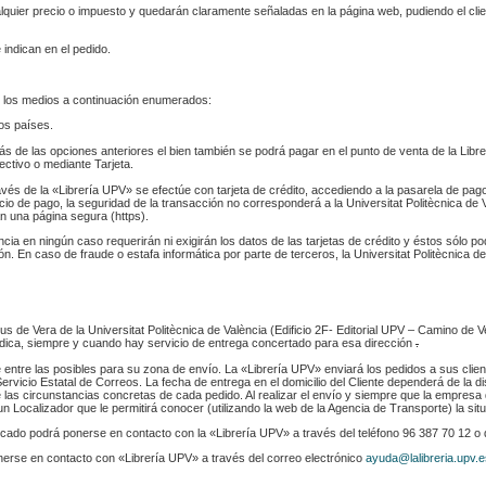
ualquier precio o impuesto y quedarán claramente señaladas en la página web, pudiendo el cl
 indican en el pedido.
 los medios a continuación enumerados:
los países.
s de las opciones anteriores el bien también se podrá pagar en el punto de venta de la Libr
fectivo o mediante Tarjeta.
ravés de la «Librería UPV» se efectúe con tarjeta de crédito, accediendo a la pasarela de pa
cio de pago, la seguridad de la transacción no corresponderá a la Universitat Politècnica de V
n una página segura (https).
ència en ningún caso requerirán ni exigirán los datos de las tarjetas de crédito y éstos sólo p
. En caso de fraude o estafa informática por parte de terceros, la Universitat Politècnica de
s de Vera de la Universitat Politècnica de València (Edificio 2F- Editorial UPV – Camino de V
 indica, siempre y cuando hay servicio de entrega concertado para esa dirección
.
e entre las posibles para su zona de envío. La «Librería UPV» enviará los pedidos a sus clie
rvicio Estatal de Correos. La fecha de entrega en el domicilio del Cliente dependerá de la di
 las circunstancias concretas de cada pedido. Al realizar el envío y siempre que la empresa 
n Localizador que le permitirá conocer (utilizando la web de la Agencia de Transporte) la sit
indicado podrá ponerse en contacto con la «Librería UPV» a través del teléfono 96 387 70 12 o
nerse en contacto con «Librería UPV» a través del correo electrónico
ayuda@lalibreria.upv.e