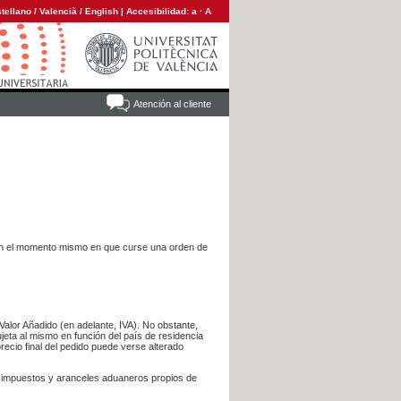
tellano
/
Valencià
/
English
|
Accesibilidad:
a
·
A
Atención al cliente
es en el momento mismo en que curse una orden de
Valor Añadido (en adelante, IVA). No obstante,
jeta al mismo en función del país de residencia
recio final del pedido puede verse alterado
s impuestos y aranceles aduaneros propios de