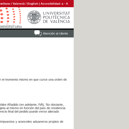
tellano
/
Valencià
/
English
|
Accesibilidad:
a
·
A
Atención al cliente
es en el momento mismo en que curse una orden de
Valor Añadido (en adelante, IVA). No obstante,
jeta al mismo en función del país de residencia
recio final del pedido puede verse alterado
s impuestos y aranceles aduaneros propios de