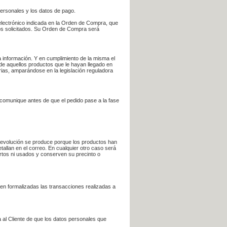
personales y los datos de pago.
electrónico indicada en la Orden de Compra, que
bros solicitados. Su Orden de Compra será
 información. Y en cumplimiento de la misma el
 de aquellos productos que le hayan llegado en
rias, amparándose en la legislación reguladora
e comunique antes de que el pedido pase a la fase
la devolución se produce porque los productos han
tallan en el correo. En cualquier otro caso será
ertos ni usados y conserven su precinto o
en formalizadas las transacciones realizadas a
 al Cliente de que los datos personales que