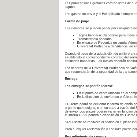
Las publicaciones gratuitas estarán libres de c
alguno.
Los gastos de envío y el IVA aplicado siempre se
Forma de pago
Las compras se pueden pagar por cualquiera de
Tarjeta bancaria: Disponible para todos 
Transferencia bancaria.
En el caso de Recogida en tienda: Ademá
Universitat Politècnica de València, en e
Cuando el pago de la adquisición de un libro a t
establecido el correspondiente contrato del servi
entidades bancarias. Las cuales deberán habilita
Los ficheros de la Universitat Politècncia de Val
que responderán de la seguridad de la transacción
Entrega
Las entregas se podrán realizar:
En el punto de venta ubicado en el campu
En la dirección de envío que el Cliente
El Cliente podrá seleccionar la forma de envío d
urgente que designe, o en su caso a través del Se
de envío. Los plazos podrán variar en función de
«Librería UPV» pondrá a disposición del Cliente u
Si el Cliente no recibiera el pedido en el plazo 
Para cualquier reclamación o consulta puede po
Procedimiento de compra