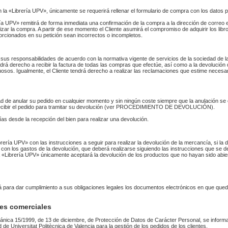
n la «Librería UPV», únicamente se requerirá rellenar el formulario de compra con los datos 
 UPV» remitirá de forma inmediata una confirmación de la compra a la dirección de correo 
izar la compra. A partir de ese momento el Cliente asumirá el compromiso de adquirir los li
orcionados en su petición sean incorrectos o incompletos.
sus responsabilidades de acuerdo con la normativa vigente de servicios de la sociedad de la
endrá derecho a recibir la factura de todas las compras que efectúe, así como a la devolución
uosos. Igualmente, el Cliente tendrá derecho a realizar las reclamaciones que estime necesa
idad de anular su pedido en cualquier momento y sin ningún coste siempre que la anulación s
 recibir el pedido para tramitar su devolución (ver PROCEDIMIENTO DE DEVOLUCIÓN).
as desde la recepción del bien para realizar una devolución.
Librería UPV» con las instrucciones a seguir para realizar la devolución de la mercancía, si 
 con los gastos de la devolución, que deberá realizarse siguiendo las instrucciones que se de
 La «Librería UPV» únicamente aceptará la devolución de los productos que no hayan sido abi
rá para dar cumplimiento a sus obligaciones legales los documentos electrónicos en que qued
es comerciales
ánica 15/1999, de 13 de diciembre, de Protección de Datos de Carácter Personal, se informa
ad de Universitat Politècnica de Valencia para la gestión de los pedidos de los clientes.