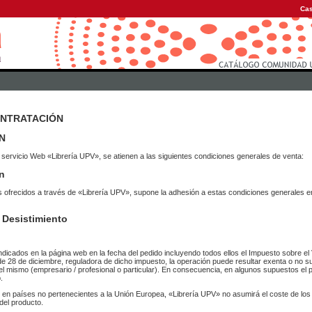
Cas
ONTRATACIÓN
N
 servicio Web «Librería UPV», se atienen a las siguientes condiciones generales de venta:
n
vicios ofrecidos a través de «Librería UPV», supone la adhesión a estas condiciones general
 Desistimiento
ndicados en la página web en la fecha del pedido incluyendo todos ellos el Impuesto sobre el 
de 28 de diciembre, reguladora de dicho impuesto, la operación puede resultar exenta o no su
el mismo (empresario / profesional o particular). En consecuencia, en algunos supuestos el p
.
r en países no pertenecientes a la Unión Europea, «Librería UPV» no asumirá el coste de lo
del producto.