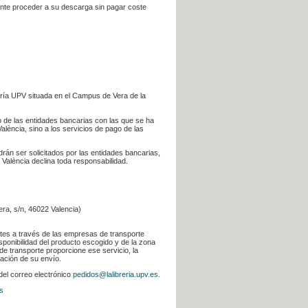
iente proceder a su descarga sin pagar coste
ería UPV situada en el Campus de Vera de la
go de las entidades bancarias con las que se ha
alència, sino a los servicios de pago de las
odrán ser solicitados por las entidades bancarias,
 València declina toda responsabilidad.
era, s/n, 46022 Valencia)
ntes a través de las empresas de transporte
sponibilidad del producto escogido y de la zona
de transporte proporcione ese servicio, la
uación de su envío.
 del correo electrónico
pedidos@lalibreria.upv.es
.
s