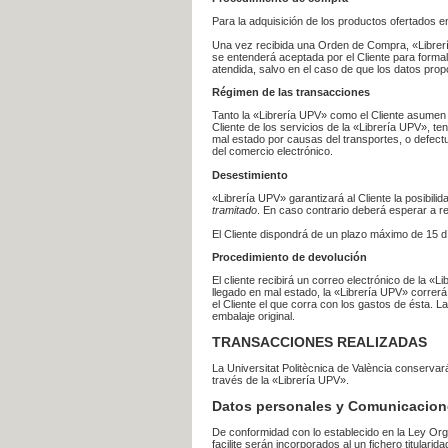
Para la adquisición de los productos ofertados e
Una vez recibida una Orden de Compra, «Librería
se entenderá aceptada por el Cliente para formal
atendida, salvo en el caso de que los datos prop
Régimen de las transacciones
Tanto la «Librería UPV» como el Cliente asumen 
Cliente de los servicios de la «Librería UPV», t
mal estado por causas del transportes, o defect
del comercio electrónico.
Desestimiento
«Librería UPV» garantizará al Cliente la posibil
tramitado
. En caso contrario deberá esperar a
El Cliente dispondrá de un plazo máximo de 15 dí
Procedimiento de devolución
El cliente recibirá un correo electrónico de la «
llegado en mal estado, la «Librería UPV» correrá
el Cliente el que corra con los gastos de ésta.
embalaje original.
TRANSACCIONES REALIZADAS
La Universitat Politècnica de València conserva
través de la «Librería UPV».
Datos personales y Comunicacion
De conformidad con lo establecido en la Ley Org
facilite serán incorporados al un fichero titularid