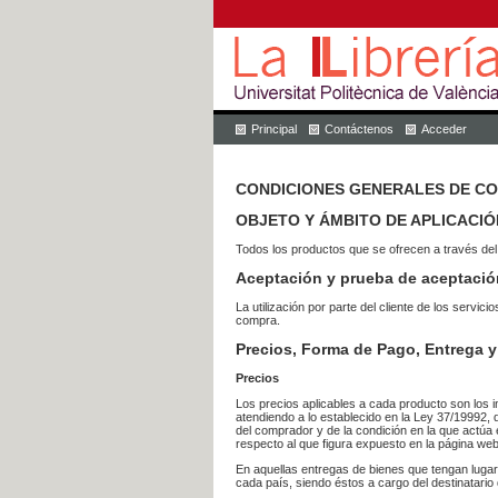
Principal
Contáctenos
Acceder
CONDICIONES GENERALES DE C
OBJETO Y ÁMBITO DE APLICACIÓ
Todos los productos que se ofrecen a través del
Aceptación y prueba de aceptació
La utilización por parte del cliente de los ser
compra.
Precios, Forma de Pago, Entrega y
Precios
Los precios aplicables a cada producto son los i
atendiendo a lo establecido en la Ley 37/19992, 
del comprador y de la condición en la que actúa 
respecto al que figura expuesto en la página web
En aquellas entregas de bienes que tengan luga
cada país, siendo éstos a cargo del destinatario 