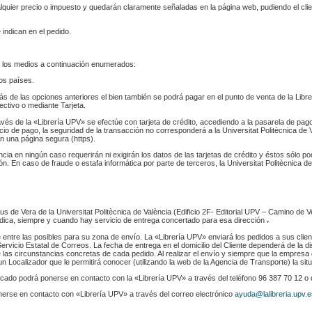
ualquier precio o impuesto y quedarán claramente señaladas en la página web, pudiendo el cl
 indican en el pedido.
 los medios a continuación enumerados:
los países.
s de las opciones anteriores el bien también se podrá pagar en el punto de venta de la Libr
fectivo o mediante Tarjeta.
ravés de la «Librería UPV» se efectúe con tarjeta de crédito, accediendo a la pasarela de pa
cio de pago, la seguridad de la transacción no corresponderá a la Universitat Politècnica de V
n una página segura (https).
ència en ningún caso requerirán ni exigirán los datos de las tarjetas de crédito y éstos sólo p
. En caso de fraude o estafa informática por parte de terceros, la Universitat Politècnica de
s de Vera de la Universitat Politècnica de València (Edificio 2F- Editorial UPV – Camino de V
 indica, siempre y cuando hay servicio de entrega concertado para esa dirección
.
e entre las posibles para su zona de envío. La «Librería UPV» enviará los pedidos a sus clie
rvicio Estatal de Correos. La fecha de entrega en el domicilio del Cliente dependerá de la di
 las circunstancias concretas de cada pedido. Al realizar el envío y siempre que la empresa 
n Localizador que le permitirá conocer (utilizando la web de la Agencia de Transporte) la sit
indicado podrá ponerse en contacto con la «Librería UPV» a través del teléfono 96 387 70 12 o
nerse en contacto con «Librería UPV» a través del correo electrónico
ayuda@lalibreria.upv.e