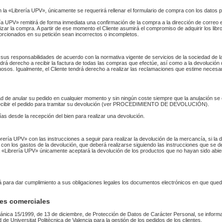
n la «Librería UPV», únicamente se requerirá rellenar el formulario de compra con los datos 
 UPV» remitirá de forma inmediata una confirmación de la compra a la dirección de correo 
izar la compra. A partir de ese momento el Cliente asumirá el compromiso de adquirir los li
orcionados en su petición sean incorrectos o incompletos.
sus responsabilidades de acuerdo con la normativa vigente de servicios de la sociedad de la
endrá derecho a recibir la factura de todas las compras que efectúe, así como a la devolución
uosos. Igualmente, el Cliente tendrá derecho a realizar las reclamaciones que estime necesa
idad de anular su pedido en cualquier momento y sin ningún coste siempre que la anulación s
 recibir el pedido para tramitar su devolución (ver PROCEDIMIENTO DE DEVOLUCIÓN).
as desde la recepción del bien para realizar una devolución.
Librería UPV» con las instrucciones a seguir para realizar la devolución de la mercancía, si 
 con los gastos de la devolución, que deberá realizarse siguiendo las instrucciones que se de
 La «Librería UPV» únicamente aceptará la devolución de los productos que no hayan sido abi
rá para dar cumplimiento a sus obligaciones legales los documentos electrónicos en que qued
es comerciales
ánica 15/1999, de 13 de diciembre, de Protección de Datos de Carácter Personal, se informa
ad de Universitat Politècnica de Valencia para la gestión de los pedidos de los clientes.