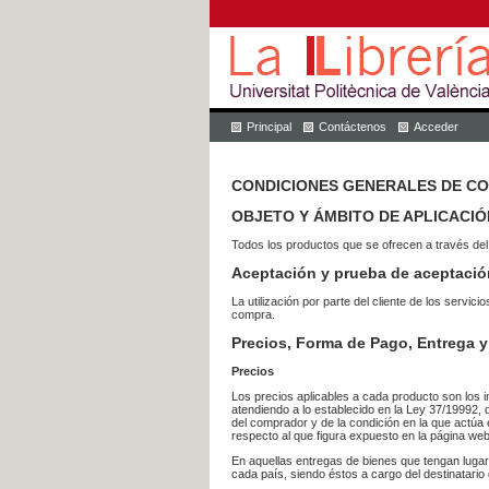
Principal
Contáctenos
Acceder
CONDICIONES GENERALES DE C
OBJETO Y ÁMBITO DE APLICACIÓ
Todos los productos que se ofrecen a través del
Aceptación y prueba de aceptació
La utilización por parte del cliente de los ser
compra.
Precios, Forma de Pago, Entrega y
Precios
Los precios aplicables a cada producto son los i
atendiendo a lo establecido en la Ley 37/19992, 
del comprador y de la condición en la que actúa 
respecto al que figura expuesto en la página web
En aquellas entregas de bienes que tengan luga
cada país, siendo éstos a cargo del destinatario 