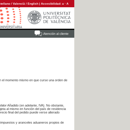
tellano
/
Valencià
/
English
|
Accesibilidad:
a
·
A
Atención al cliente
es en el momento mismo en que curse una orden de
Valor Añadido (en adelante, IVA). No obstante,
jeta al mismo en función del país de residencia
recio final del pedido puede verse alterado
s impuestos y aranceles aduaneros propios de