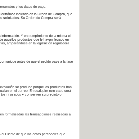
personales y los datos de pago.
electrónico indicada en la Orden de Compra, que
bros solicitados. Su Orden de Compra será
 información. Y en cumplimiento de la misma el
 de aquellos productos que le hayan llegado en
rias, amparándose en la legislación reguladora
e comunique antes de que el pedido pase a la fase
la devolución se produce porque los productos han
tallan en el correo. En cualquier otro caso será
ertos ni usados y conserven su precinto o
en formalizadas las transacciones realizadas a
 al Cliente de que los datos personales que