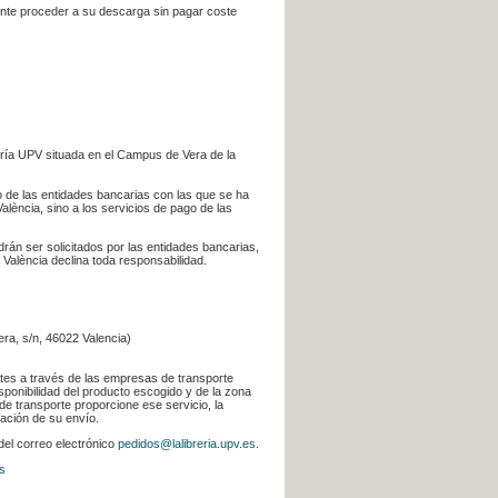
iente proceder a su descarga sin pagar coste
ería UPV situada en el Campus de Vera de la
go de las entidades bancarias con las que se ha
alència, sino a los servicios de pago de las
odrán ser solicitados por las entidades bancarias,
 València declina toda responsabilidad.
era, s/n, 46022 Valencia)
ntes a través de las empresas de transporte
sponibilidad del producto escogido y de la zona
de transporte proporcione ese servicio, la
uación de su envío.
 del correo electrónico
pedidos@lalibreria.upv.es
.
s