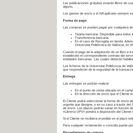
Las publicaciones gratuitas estarán libres de c
alguno.
Los gastos de envío y el IVA aplicado siempre se
Forma de pago
Las compras se pueden pagar por cualquiera de
Tarjeta bancaria: Disponible para todos 
Transferencia bancaria.
En el caso de Recogida en tienda: Ademá
Universitat Politècnica de València, en e
Cuando el pago de la adquisición de un libro a t
establecido el correspondiente contrato del servi
entidades bancarias. Las cuales deberán habilita
Los ficheros de la Universitat Politècncia de Val
que responderán de la seguridad de la transacción
Entrega
Las entregas se podrán realizar:
En el punto de venta ubicado en el campu
En la dirección de envío que el Cliente
El Cliente podrá seleccionar la forma de envío d
urgente que designe, o en su caso a través del Se
de envío. Los plazos podrán variar en función de
«Librería UPV» pondrá a disposición del Cliente u
Si el Cliente no recibiera el pedido en el plazo 
Para cualquier reclamación o consulta puede po
Procedimiento de compra