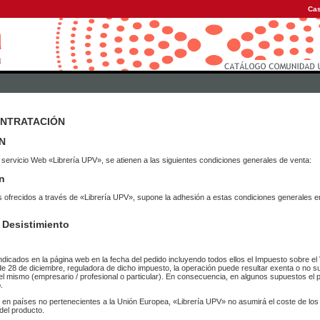
Cas
ONTRATACIÓN
N
 servicio Web «Librería UPV», se atienen a las siguientes condiciones generales de venta:
n
vicios ofrecidos a través de «Librería UPV», supone la adhesión a estas condiciones general
 Desistimiento
ndicados en la página web en la fecha del pedido incluyendo todos ellos el Impuesto sobre el 
de 28 de diciembre, reguladora de dicho impuesto, la operación puede resultar exenta o no su
el mismo (empresario / profesional o particular). En consecuencia, en algunos supuestos el p
.
r en países no pertenecientes a la Unión Europea, «Librería UPV» no asumirá el coste de lo
del producto.