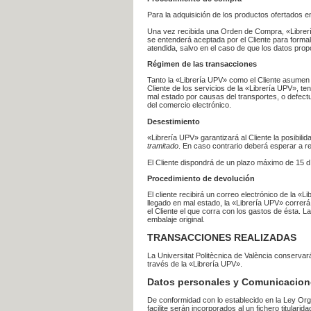
Para la adquisición de los productos ofertados e
Una vez recibida una Orden de Compra, «Librería
se entenderá aceptada por el Cliente para formal
atendida, salvo en el caso de que los datos prop
Régimen de las transacciones
Tanto la «Librería UPV» como el Cliente asumen 
Cliente de los servicios de la «Librería UPV», t
mal estado por causas del transportes, o defect
del comercio electrónico.
Desestimiento
«Librería UPV» garantizará al Cliente la posibil
tramitado
. En caso contrario deberá esperar a
El Cliente dispondrá de un plazo máximo de 15 dí
Procedimiento de devolución
El cliente recibirá un correo electrónico de la «
llegado en mal estado, la «Librería UPV» correrá
el Cliente el que corra con los gastos de ésta.
embalaje original.
TRANSACCIONES REALIZADAS
La Universitat Politècnica de València conserva
través de la «Librería UPV».
Datos personales y Comunicacion
De conformidad con lo establecido en la Ley Org
facilite serán incorporados al un fichero titularid