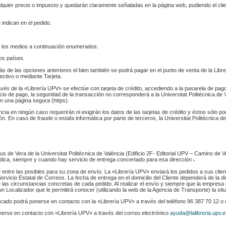
ualquier precio o impuesto y quedarán claramente señaladas en la página web, pudiendo el cl
 indican en el pedido.
 los medios a continuación enumerados:
los países.
s de las opciones anteriores el bien también se podrá pagar en el punto de venta de la Libr
fectivo o mediante Tarjeta.
ravés de la «Librería UPV» se efectúe con tarjeta de crédito, accediendo a la pasarela de pa
cio de pago, la seguridad de la transacción no corresponderá a la Universitat Politècnica de V
n una página segura (https).
ència en ningún caso requerirán ni exigirán los datos de las tarjetas de crédito y éstos sólo p
. En caso de fraude o estafa informática por parte de terceros, la Universitat Politècnica de
s de Vera de la Universitat Politècnica de València (Edificio 2F- Editorial UPV – Camino de V
 indica, siempre y cuando hay servicio de entrega concertado para esa dirección
.
e entre las posibles para su zona de envío. La «Librería UPV» enviará los pedidos a sus clie
rvicio Estatal de Correos. La fecha de entrega en el domicilio del Cliente dependerá de la di
 las circunstancias concretas de cada pedido. Al realizar el envío y siempre que la empresa 
n Localizador que le permitirá conocer (utilizando la web de la Agencia de Transporte) la sit
indicado podrá ponerse en contacto con la «Librería UPV» a través del teléfono 96 387 70 12 o
nerse en contacto con «Librería UPV» a través del correo electrónico
ayuda@lalibreria.upv.e