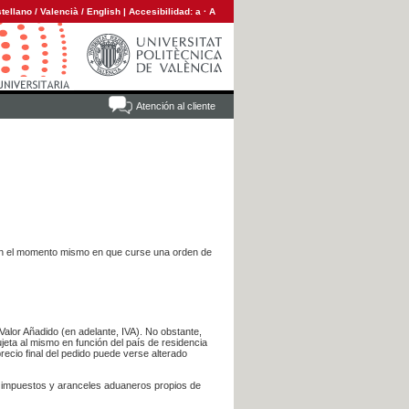
tellano
/
Valencià
/
English
|
Accesibilidad:
a
·
A
Atención al cliente
es en el momento mismo en que curse una orden de
Valor Añadido (en adelante, IVA). No obstante,
jeta al mismo en función del país de residencia
recio final del pedido puede verse alterado
s impuestos y aranceles aduaneros propios de