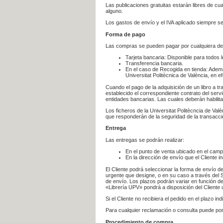
Las publicaciones gratuitas estarán libres de c
alguno.
Los gastos de envío y el IVA aplicado siempre se
Forma de pago
Las compras se pueden pagar por cualquiera de
Tarjeta bancaria: Disponible para todos 
Transferencia bancaria.
En el caso de Recogida en tienda: Ademá
Universitat Politècnica de València, en e
Cuando el pago de la adquisición de un libro a t
establecido el correspondiente contrato del servi
entidades bancarias. Las cuales deberán habilita
Los ficheros de la Universitat Politècncia de Val
que responderán de la seguridad de la transacción
Entrega
Las entregas se podrán realizar:
En el punto de venta ubicado en el campu
En la dirección de envío que el Cliente
El Cliente podrá seleccionar la forma de envío d
urgente que designe, o en su caso a través del Se
de envío. Los plazos podrán variar en función de
«Librería UPV» pondrá a disposición del Cliente u
Si el Cliente no recibiera el pedido en el plazo 
Para cualquier reclamación o consulta puede po
Procedimiento de compra