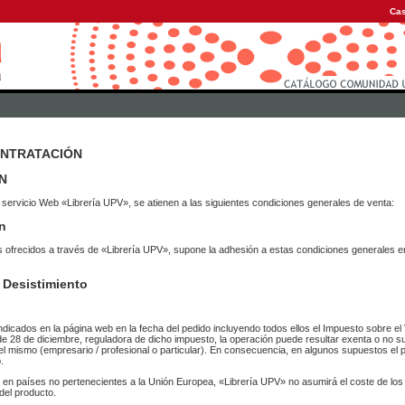
Cas
ONTRATACIÓN
N
 servicio Web «Librería UPV», se atienen a las siguientes condiciones generales de venta:
n
vicios ofrecidos a través de «Librería UPV», supone la adhesión a estas condiciones general
 Desistimiento
ndicados en la página web en la fecha del pedido incluyendo todos ellos el Impuesto sobre el 
de 28 de diciembre, reguladora de dicho impuesto, la operación puede resultar exenta o no su
el mismo (empresario / profesional o particular). En consecuencia, en algunos supuestos el p
.
r en países no pertenecientes a la Unión Europea, «Librería UPV» no asumirá el coste de lo
del producto.