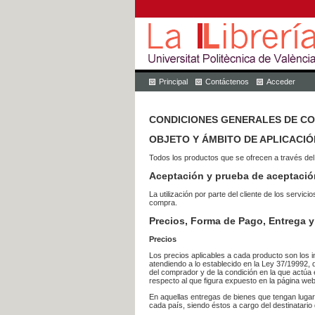
Principal
Contáctenos
Acceder
CONDICIONES GENERALES DE C
OBJETO Y ÁMBITO DE APLICACIÓ
Todos los productos que se ofrecen a través del
Aceptación y prueba de aceptació
La utilización por parte del cliente de los ser
compra.
Precios, Forma de Pago, Entrega y
Precios
Los precios aplicables a cada producto son los i
atendiendo a lo establecido en la Ley 37/19992, 
del comprador y de la condición en la que actúa 
respecto al que figura expuesto en la página web
En aquellas entregas de bienes que tengan luga
cada país, siendo éstos a cargo del destinatario 