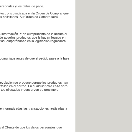
personales y los datos de pago.
electrónico indicada en la Orden de Compra, que
bros solicitados. Su Orden de Compra será
 información. Y en cumplimiento de la misma el
 de aquellos productos que le hayan llegado en
rias, amparándose en la legislación reguladora
e comunique antes de que el pedido pase a la fase
la devolución se produce porque los productos han
tallan en el correo. En cualquier otro caso será
ertos ni usados y conserven su precinto o
en formalizadas las transacciones realizadas a
 al Cliente de que los datos personales que