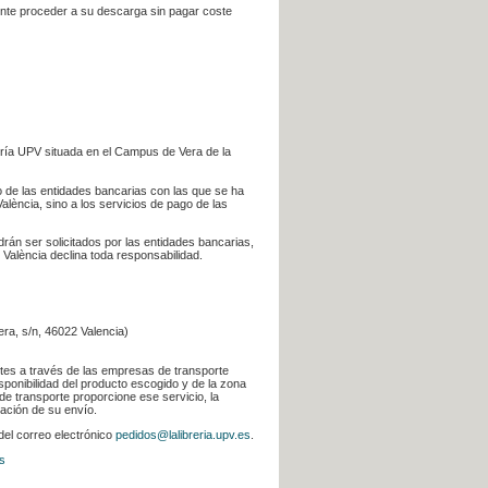
iente proceder a su descarga sin pagar coste
ería UPV situada en el Campus de Vera de la
go de las entidades bancarias con las que se ha
alència, sino a los servicios de pago de las
odrán ser solicitados por las entidades bancarias,
 València declina toda responsabilidad.
era, s/n, 46022 Valencia)
ntes a través de las empresas de transporte
sponibilidad del producto escogido y de la zona
de transporte proporcione ese servicio, la
uación de su envío.
 del correo electrónico
pedidos@lalibreria.upv.es
.
s