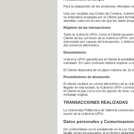
Para la adquisición de los productos ofertados e
Una vez recibida una Orden de Compra, «Librería
se entenderá aceptada por el Cliente para formal
atendida, salvo en el caso de que los datos prop
Régimen de las transacciones
Tanto la «Librería UPV» como el Cliente asumen 
Cliente de los servicios de la «Librería UPV», t
mal estado por causas del transportes, o defect
del comercio electrónico.
Desestimiento
«Librería UPV» garantizará al Cliente la posibil
tramitado
. En caso contrario deberá esperar a
El Cliente dispondrá de un plazo máximo de 15 dí
Procedimiento de devolución
El cliente recibirá un correo electrónico de la «
llegado en mal estado, la «Librería UPV» correrá
el Cliente el que corra con los gastos de ésta.
embalaje original.
TRANSACCIONES REALIZADAS
La Universitat Politècnica de València conserva
través de la «Librería UPV».
Datos personales y Comunicacion
De conformidad con lo establecido en la Ley Org
facilite serán incorporados al un fichero titularid