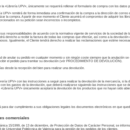
n la «Librería UPV», únicamente se requerirá rellenar el formulario de compra con los datos 
 UPV» remitirá de forma inmediata una confirmación de la compra a la dirección de correo 
izar la compra. A partir de ese momento el Cliente asumirá el compromiso de adquirir los li
orcionados en su petición sean incorrectos o incompletos.
sus responsabilidades de acuerdo con la normativa vigente de servicios de la sociedad de la
endrá derecho a recibir la factura de todas las compras que efectúe, así como a la devolución
uosos. Igualmente, el Cliente tendrá derecho a realizar las reclamaciones que estime necesa
idad de anular su pedido en cualquier momento y sin ningún coste siempre que la anulación s
 recibir el pedido para tramitar su devolución (ver PROCEDIMIENTO DE DEVOLUCIÓN).
as desde la recepción del bien para realizar una devolución.
Librería UPV» con las instrucciones a seguir para realizar la devolución de la mercancía, si 
 con los gastos de la devolución, que deberá realizarse siguiendo las instrucciones que se de
 La «Librería UPV» únicamente aceptará la devolución de los productos que no hayan sido abi
rá para dar cumplimiento a sus obligaciones legales los documentos electrónicos en que qued
es comerciales
ánica 15/1999, de 13 de diciembre, de Protección de Datos de Carácter Personal, se informa
ad de Universitat Politècnica de Valencia para la gestión de los pedidos de los clientes.