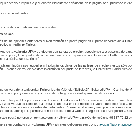
ualquier precio o impuesto y quedarán claramente señaladas en la página web, pudiendo el cl
 indican en el pedido.
 los medios a continuación enumerados:
los países.
s de las opciones anteriores el bien también se podrá pagar en el punto de venta de la Libr
fectivo o mediante Tarjeta.
ravés de la «Librería UPV» se efectúe con tarjeta de crédito, accediendo a la pasarela de pa
cio de pago, la seguridad de la transacción no corresponderá a la Universitat Politècnica de V
n una página segura (https).
ència en ningún caso requerirán ni exigirán los datos de las tarjetas de crédito y éstos sólo p
. En caso de fraude o estafa informática por parte de terceros, la Universitat Politècnica de
s de Vera de la Universitat Politècnica de València (Edificio 2F- Editorial UPV – Camino de V
 indica, siempre y cuando hay servicio de entrega concertado para esa dirección
.
e entre las posibles para su zona de envío. La «Librería UPV» enviará los pedidos a sus clie
rvicio Estatal de Correos. La fecha de entrega en el domicilio del Cliente dependerá de la di
 las circunstancias concretas de cada pedido. Al realizar el envío y siempre que la empresa 
n Localizador que le permitirá conocer (utilizando la web de la Agencia de Transporte) la sit
indicado podrá ponerse en contacto con la «Librería UPV» a través del teléfono 96 387 70 12 o
nerse en contacto con «Librería UPV» a través del correo electrónico
ayuda@lalibreria.upv.e