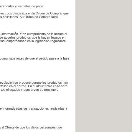
personales y los datos de pago.
electrónico indicada en la Orden de Compra, que
bros solicitados. Su Orden de Compra será
 información. Y en cumplimiento de la misma el
 de aquellos productos que le hayan llegado en
rias, amparándose en la legislación reguladora
e comunique antes de que el pedido pase a la fase
la devolución se produce porque los productos han
tallan en el correo. En cualquier otro caso será
ertos ni usados y conserven su precinto o
en formalizadas las transacciones realizadas a
 al Cliente de que los datos personales que