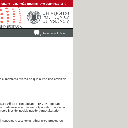
tellano
/
Valencià
/
English
|
Accesibilidad:
a
·
A
Atención al cliente
es en el momento mismo en que curse una orden de
Valor Añadido (en adelante, IVA). No obstante,
jeta al mismo en función del país de residencia
recio final del pedido puede verse alterado
s impuestos y aranceles aduaneros propios de