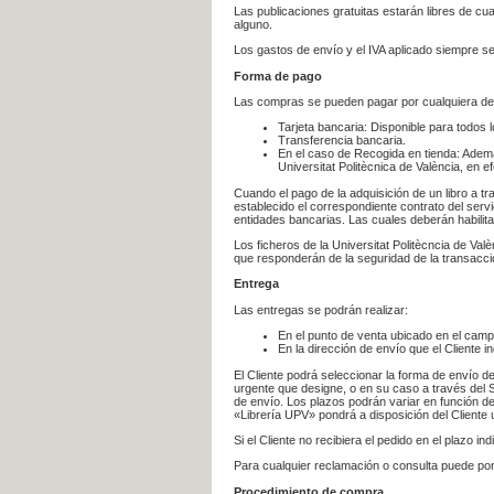
Las publicaciones gratuitas estarán libres de c
alguno.
Los gastos de envío y el IVA aplicado siempre se
Forma de pago
Las compras se pueden pagar por cualquiera de
Tarjeta bancaria: Disponible para todos 
Transferencia bancaria.
En el caso de Recogida en tienda: Ademá
Universitat Politècnica de València, en e
Cuando el pago de la adquisición de un libro a t
establecido el correspondiente contrato del servi
entidades bancarias. Las cuales deberán habilita
Los ficheros de la Universitat Politècncia de Val
que responderán de la seguridad de la transacción
Entrega
Las entregas se podrán realizar:
En el punto de venta ubicado en el campu
En la dirección de envío que el Cliente
El Cliente podrá seleccionar la forma de envío d
urgente que designe, o en su caso a través del Se
de envío. Los plazos podrán variar en función de
«Librería UPV» pondrá a disposición del Cliente u
Si el Cliente no recibiera el pedido en el plazo 
Para cualquier reclamación o consulta puede po
Procedimiento de compra