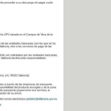
iente proceder a su descarga sin pagar coste
ería UPV situada en el Campus de Vera de la
go de las entidades bancarias con las que se ha
alència, sino a los servicios de pago de las
odrán ser solicitados por las entidades bancarias,
 València declina toda responsabilidad.
era, s/n, 46022 Valencia)
ntes a través de las empresas de transporte
sponibilidad del producto escogido y de la zona
de transporte proporcione ese servicio, la
uación de su envío.
 del correo electrónico
pedidos@lalibreria.upv.es
.
s