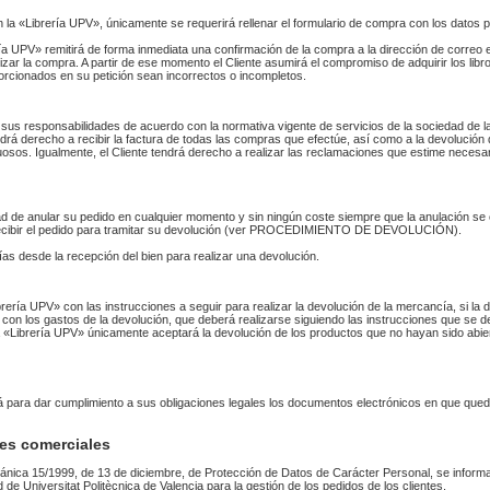
n la «Librería UPV», únicamente se requerirá rellenar el formulario de compra con los datos 
 UPV» remitirá de forma inmediata una confirmación de la compra a la dirección de correo 
izar la compra. A partir de ese momento el Cliente asumirá el compromiso de adquirir los li
orcionados en su petición sean incorrectos o incompletos.
sus responsabilidades de acuerdo con la normativa vigente de servicios de la sociedad de la
endrá derecho a recibir la factura de todas las compras que efectúe, así como a la devolución
uosos. Igualmente, el Cliente tendrá derecho a realizar las reclamaciones que estime necesa
idad de anular su pedido en cualquier momento y sin ningún coste siempre que la anulación s
 recibir el pedido para tramitar su devolución (ver PROCEDIMIENTO DE DEVOLUCIÓN).
as desde la recepción del bien para realizar una devolución.
Librería UPV» con las instrucciones a seguir para realizar la devolución de la mercancía, si 
 con los gastos de la devolución, que deberá realizarse siguiendo las instrucciones que se de
 La «Librería UPV» únicamente aceptará la devolución de los productos que no hayan sido abi
rá para dar cumplimiento a sus obligaciones legales los documentos electrónicos en que qued
es comerciales
ánica 15/1999, de 13 de diciembre, de Protección de Datos de Carácter Personal, se informa
ad de Universitat Politècnica de Valencia para la gestión de los pedidos de los clientes.