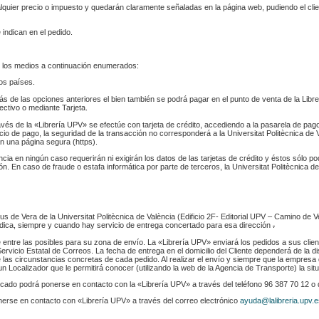
ualquier precio o impuesto y quedarán claramente señaladas en la página web, pudiendo el cl
 indican en el pedido.
 los medios a continuación enumerados:
los países.
s de las opciones anteriores el bien también se podrá pagar en el punto de venta de la Libr
fectivo o mediante Tarjeta.
ravés de la «Librería UPV» se efectúe con tarjeta de crédito, accediendo a la pasarela de pa
cio de pago, la seguridad de la transacción no corresponderá a la Universitat Politècnica de V
n una página segura (https).
ència en ningún caso requerirán ni exigirán los datos de las tarjetas de crédito y éstos sólo p
. En caso de fraude o estafa informática por parte de terceros, la Universitat Politècnica de
s de Vera de la Universitat Politècnica de València (Edificio 2F- Editorial UPV – Camino de V
 indica, siempre y cuando hay servicio de entrega concertado para esa dirección
.
e entre las posibles para su zona de envío. La «Librería UPV» enviará los pedidos a sus clie
rvicio Estatal de Correos. La fecha de entrega en el domicilio del Cliente dependerá de la di
 las circunstancias concretas de cada pedido. Al realizar el envío y siempre que la empresa 
n Localizador que le permitirá conocer (utilizando la web de la Agencia de Transporte) la sit
indicado podrá ponerse en contacto con la «Librería UPV» a través del teléfono 96 387 70 12 o
nerse en contacto con «Librería UPV» a través del correo electrónico
ayuda@lalibreria.upv.e