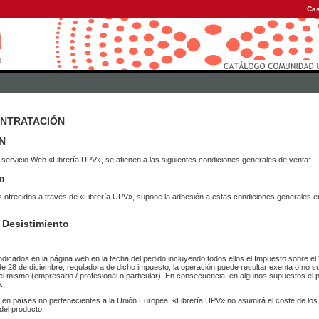
Cas
ONTRATACIÓN
N
 servicio Web «Librería UPV», se atienen a las siguientes condiciones generales de venta:
n
vicios ofrecidos a través de «Librería UPV», supone la adhesión a estas condiciones general
 Desistimiento
ndicados en la página web en la fecha del pedido incluyendo todos ellos el Impuesto sobre el 
de 28 de diciembre, reguladora de dicho impuesto, la operación puede resultar exenta o no su
el mismo (empresario / profesional o particular). En consecuencia, en algunos supuestos el p
.
r en países no pertenecientes a la Unión Europea, «Librería UPV» no asumirá el coste de lo
del producto.