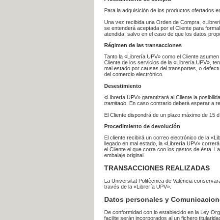
Para la adquisición de los productos ofertados e
Una vez recibida una Orden de Compra, «Librería
se entenderá aceptada por el Cliente para formal
atendida, salvo en el caso de que los datos prop
Régimen de las transacciones
Tanto la «Librería UPV» como el Cliente asumen 
Cliente de los servicios de la «Librería UPV», t
mal estado por causas del transportes, o defect
del comercio electrónico.
Desestimiento
«Librería UPV» garantizará al Cliente la posibil
tramitado
. En caso contrario deberá esperar a
El Cliente dispondrá de un plazo máximo de 15 dí
Procedimiento de devolución
El cliente recibirá un correo electrónico de la «
llegado en mal estado, la «Librería UPV» correrá
el Cliente el que corra con los gastos de ésta.
embalaje original.
TRANSACCIONES REALIZADAS
La Universitat Politècnica de València conserva
través de la «Librería UPV».
Datos personales y Comunicacion
De conformidad con lo establecido en la Ley Org
facilite serán incorporados al un fichero titularid