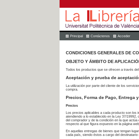
Principal
Contáctenos
Acceder
CONDICIONES GENERALES DE C
OBJETO Y ÁMBITO DE APLICACIÓ
Todos los productos que se ofrecen a través del
Aceptación y prueba de aceptació
La utilización por parte del cliente de los ser
compra.
Precios, Forma de Pago, Entrega y
Precios
Los precios aplicables a cada producto son los i
atendiendo a lo establecido en la Ley 37/19992, 
del comprador y de la condición en la que actúa 
respecto al que figura expuesto en la página web
En aquellas entregas de bienes que tengan luga
cada país, siendo éstos a cargo del destinatario 