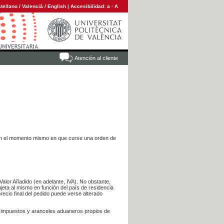
tellano
/
Valencià
/
English
|
Accesibilidad:
a
·
A
Atención al cliente
es en el momento mismo en que curse una orden de
Valor Añadido (en adelante, IVA). No obstante,
jeta al mismo en función del país de residencia
recio final del pedido puede verse alterado
s impuestos y aranceles aduaneros propios de