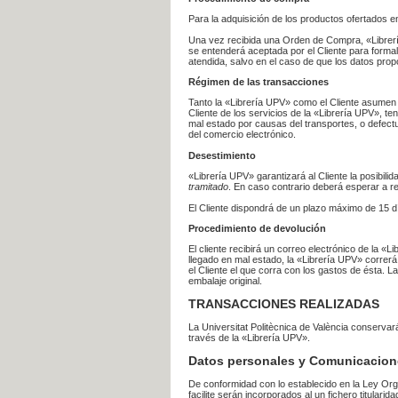
Para la adquisición de los productos ofertados e
Una vez recibida una Orden de Compra, «Librería
se entenderá aceptada por el Cliente para formal
atendida, salvo en el caso de que los datos prop
Régimen de las transacciones
Tanto la «Librería UPV» como el Cliente asumen 
Cliente de los servicios de la «Librería UPV», t
mal estado por causas del transportes, o defect
del comercio electrónico.
Desestimiento
«Librería UPV» garantizará al Cliente la posibil
tramitado
. En caso contrario deberá esperar a
El Cliente dispondrá de un plazo máximo de 15 dí
Procedimiento de devolución
El cliente recibirá un correo electrónico de la «
llegado en mal estado, la «Librería UPV» correrá
el Cliente el que corra con los gastos de ésta.
embalaje original.
TRANSACCIONES REALIZADAS
La Universitat Politècnica de València conserva
través de la «Librería UPV».
Datos personales y Comunicacion
De conformidad con lo establecido en la Ley Org
facilite serán incorporados al un fichero titularid