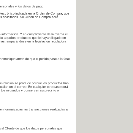
personales y los datos de pago.
electrónico indicada en la Orden de Compra, que
bros solicitados. Su Orden de Compra será
 información. Y en cumplimiento de la misma el
 de aquellos productos que le hayan llegado en
rias, amparándose en la legislación reguladora
e comunique antes de que el pedido pase a la fase
la devolución se produce porque los productos han
tallan en el correo. En cualquier otro caso será
ertos ni usados y conserven su precinto o
en formalizadas las transacciones realizadas a
 al Cliente de que los datos personales que