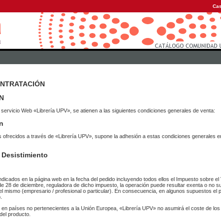
Cas
ONTRATACIÓN
N
 servicio Web «Librería UPV», se atienen a las siguientes condiciones generales de venta:
n
vicios ofrecidos a través de «Librería UPV», supone la adhesión a estas condiciones general
 Desistimiento
ndicados en la página web en la fecha del pedido incluyendo todos ellos el Impuesto sobre el 
de 28 de diciembre, reguladora de dicho impuesto, la operación puede resultar exenta o no su
el mismo (empresario / profesional o particular). En consecuencia, en algunos supuestos el p
.
r en países no pertenecientes a la Unión Europea, «Librería UPV» no asumirá el coste de lo
del producto.