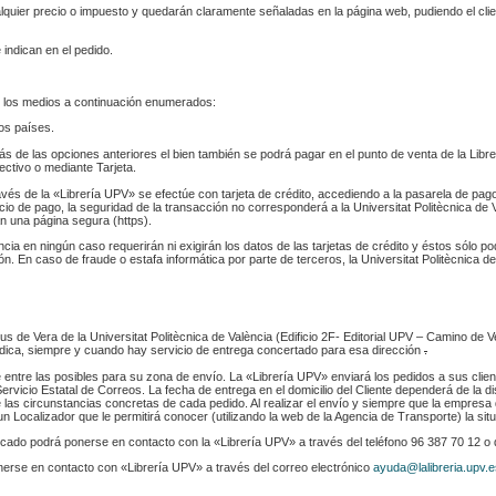
ualquier precio o impuesto y quedarán claramente señaladas en la página web, pudiendo el cl
 indican en el pedido.
 los medios a continuación enumerados:
los países.
s de las opciones anteriores el bien también se podrá pagar en el punto de venta de la Libr
fectivo o mediante Tarjeta.
ravés de la «Librería UPV» se efectúe con tarjeta de crédito, accediendo a la pasarela de pa
cio de pago, la seguridad de la transacción no corresponderá a la Universitat Politècnica de V
n una página segura (https).
ència en ningún caso requerirán ni exigirán los datos de las tarjetas de crédito y éstos sólo p
. En caso de fraude o estafa informática por parte de terceros, la Universitat Politècnica de
s de Vera de la Universitat Politècnica de València (Edificio 2F- Editorial UPV – Camino de V
 indica, siempre y cuando hay servicio de entrega concertado para esa dirección
.
e entre las posibles para su zona de envío. La «Librería UPV» enviará los pedidos a sus clie
rvicio Estatal de Correos. La fecha de entrega en el domicilio del Cliente dependerá de la di
 las circunstancias concretas de cada pedido. Al realizar el envío y siempre que la empresa 
n Localizador que le permitirá conocer (utilizando la web de la Agencia de Transporte) la sit
indicado podrá ponerse en contacto con la «Librería UPV» a través del teléfono 96 387 70 12 o
nerse en contacto con «Librería UPV» a través del correo electrónico
ayuda@lalibreria.upv.e