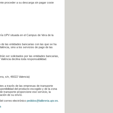
iente proceder a su descarga sin pagar coste
ería UPV situada en el Campus de Vera de la
go de las entidades bancarias con las que se ha
alència, sino a los servicios de pago de las
odrán ser solicitados por las entidades bancarias,
 València declina toda responsabilidad.
era, s/n, 46022 Valencia)
ntes a través de las empresas de transporte
sponibilidad del producto escogido y de la zona
de transporte proporcione ese servicio, la
uación de su envío.
 del correo electrónico
pedidos@lalibreria.upv.es
.
s