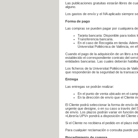
Las publicaciones gratuitas estarán libres de c
alguno.
Los gastos de envío y el IVA aplicado siempre se
Forma de pago
Las compras se pueden pagar por cualquiera de
Tarjeta bancaria: Disponible para todos 
Transferencia bancaria.
En el caso de Recogida en tienda: Ademá
Universitat Politècnica de València, en e
Cuando el pago de la adquisición de un libro a t
establecido el correspondiente contrato del servi
entidades bancarias. Las cuales deberán habilita
Los ficheros de la Universitat Politècncia de Val
que responderán de la seguridad de la transacción
Entrega
Las entregas se podrán realizar:
En el punto de venta ubicado en el campu
En la dirección de envío que el Cliente
El Cliente podrá seleccionar la forma de envío d
urgente que designe, o en su caso a través del Se
de envío. Los plazos podrán variar en función de
«Librería UPV» pondrá a disposición del Cliente u
Si el Cliente no recibiera el pedido en el plazo 
Para cualquier reclamación o consulta puede po
Procedimiento de compra