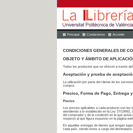
Principal
Contáctenos
Acceder
CONDICIONES GENERALES DE C
OBJETO Y ÁMBITO DE APLICACIÓ
Todos los productos que se ofrecen a través del
Aceptación y prueba de aceptació
La utilización por parte del cliente de los ser
compra.
Precios, Forma de Pago, Entrega y
Precios
Los precios aplicables a cada producto son los i
atendiendo a lo establecido en la Ley 37/19992, 
del comprador y de la condición en la que actúa 
respecto al que figura expuesto en la página web
En aquellas entregas de bienes que tengan luga
cada país, siendo éstos a cargo del destinatario 