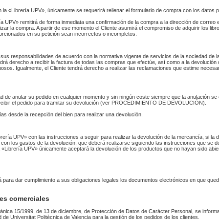
n la «Librería UPV», únicamente se requerirá rellenar el formulario de compra con los datos 
 UPV» remitirá de forma inmediata una confirmación de la compra a la dirección de correo 
izar la compra. A partir de ese momento el Cliente asumirá el compromiso de adquirir los li
orcionados en su petición sean incorrectos o incompletos.
sus responsabilidades de acuerdo con la normativa vigente de servicios de la sociedad de la
endrá derecho a recibir la factura de todas las compras que efectúe, así como a la devolución
uosos. Igualmente, el Cliente tendrá derecho a realizar las reclamaciones que estime necesa
idad de anular su pedido en cualquier momento y sin ningún coste siempre que la anulación s
 recibir el pedido para tramitar su devolución (ver PROCEDIMIENTO DE DEVOLUCIÓN).
as desde la recepción del bien para realizar una devolución.
Librería UPV» con las instrucciones a seguir para realizar la devolución de la mercancía, si 
 con los gastos de la devolución, que deberá realizarse siguiendo las instrucciones que se de
 La «Librería UPV» únicamente aceptará la devolución de los productos que no hayan sido abi
rá para dar cumplimiento a sus obligaciones legales los documentos electrónicos en que qued
es comerciales
ánica 15/1999, de 13 de diciembre, de Protección de Datos de Carácter Personal, se informa
ad de Universitat Politècnica de Valencia para la gestión de los pedidos de los clientes.