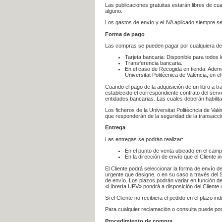
Las publicaciones gratuitas estarán libres de c
alguno.
Los gastos de envío y el IVA aplicado siempre se
Forma de pago
Las compras se pueden pagar por cualquiera de
Tarjeta bancaria: Disponible para todos 
Transferencia bancaria.
En el caso de Recogida en tienda: Ademá
Universitat Politècnica de València, en e
Cuando el pago de la adquisición de un libro a t
establecido el correspondiente contrato del servi
entidades bancarias. Las cuales deberán habilita
Los ficheros de la Universitat Politècncia de Val
que responderán de la seguridad de la transacción
Entrega
Las entregas se podrán realizar:
En el punto de venta ubicado en el campu
En la dirección de envío que el Cliente
El Cliente podrá seleccionar la forma de envío d
urgente que designe, o en su caso a través del Se
de envío. Los plazos podrán variar en función de
«Librería UPV» pondrá a disposición del Cliente u
Si el Cliente no recibiera el pedido en el plazo 
Para cualquier reclamación o consulta puede po
Procedimiento de compra