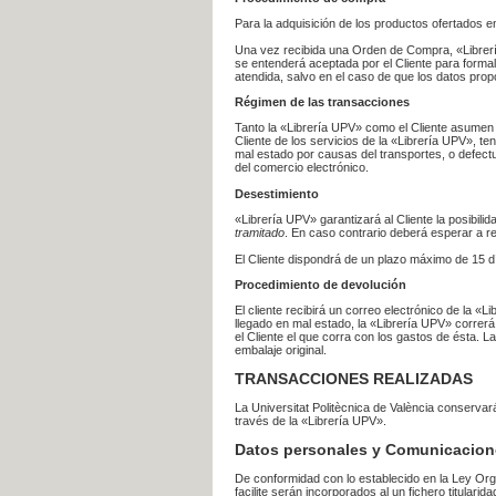
Para la adquisición de los productos ofertados e
Una vez recibida una Orden de Compra, «Librería
se entenderá aceptada por el Cliente para formal
atendida, salvo en el caso de que los datos prop
Régimen de las transacciones
Tanto la «Librería UPV» como el Cliente asumen 
Cliente de los servicios de la «Librería UPV», t
mal estado por causas del transportes, o defect
del comercio electrónico.
Desestimiento
«Librería UPV» garantizará al Cliente la posibil
tramitado
. En caso contrario deberá esperar a
El Cliente dispondrá de un plazo máximo de 15 dí
Procedimiento de devolución
El cliente recibirá un correo electrónico de la «
llegado en mal estado, la «Librería UPV» correrá
el Cliente el que corra con los gastos de ésta.
embalaje original.
TRANSACCIONES REALIZADAS
La Universitat Politècnica de València conserva
través de la «Librería UPV».
Datos personales y Comunicacion
De conformidad con lo establecido en la Ley Org
facilite serán incorporados al un fichero titularid