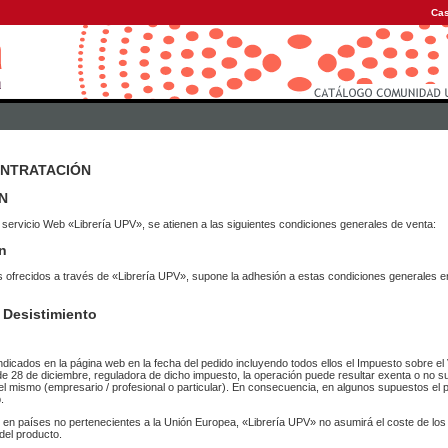
Cas
ONTRATACIÓN
N
 servicio Web «Librería UPV», se atienen a las siguientes condiciones generales de venta:
n
vicios ofrecidos a través de «Librería UPV», supone la adhesión a estas condiciones general
 Desistimiento
ndicados en la página web en la fecha del pedido incluyendo todos ellos el Impuesto sobre el 
de 28 de diciembre, reguladora de dicho impuesto, la operación puede resultar exenta o no su
el mismo (empresario / profesional o particular). En consecuencia, en algunos supuestos el p
.
r en países no pertenecientes a la Unión Europea, «Librería UPV» no asumirá el coste de lo
del producto.