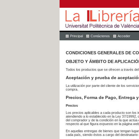
Principal
Contáctenos
Acceder
CONDICIONES GENERALES DE C
OBJETO Y ÁMBITO DE APLICACIÓ
Todos los productos que se ofrecen a través del
Aceptación y prueba de aceptació
La utilización por parte del cliente de los ser
compra.
Precios, Forma de Pago, Entrega y
Precios
Los precios aplicables a cada producto son los i
atendiendo a lo establecido en la Ley 37/19992, 
del comprador y de la condición en la que actúa 
respecto al que figura expuesto en la página web
En aquellas entregas de bienes que tengan luga
cada país, siendo éstos a cargo del destinatario 