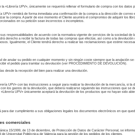
n la «Librería UPV», únicamente se requerirá rellenar el formulario de compra con los datos 
 UPV» remitirá de forma inmediata una confirmación de la compra a la dirección de correo 
izar la compra. A partir de ese momento el Cliente asumirá el compromiso de adquirir los li
orcionados en su petición sean incorrectos o incompletos.
sus responsabilidades de acuerdo con la normativa vigente de servicios de la sociedad de la
endrá derecho a recibir la factura de todas las compras que efectúe, así como a la devolución
uosos. Igualmente, el Cliente tendrá derecho a realizar las reclamaciones que estime necesa
idad de anular su pedido en cualquier momento y sin ningún coste siempre que la anulación s
 recibir el pedido para tramitar su devolución (ver PROCEDIMIENTO DE DEVOLUCIÓN).
as desde la recepción del bien para realizar una devolución.
Librería UPV» con las instrucciones a seguir para realizar la devolución de la mercancía, si 
 con los gastos de la devolución, que deberá realizarse siguiendo las instrucciones que se de
 La «Librería UPV» únicamente aceptará la devolución de los productos que no hayan sido abi
rá para dar cumplimiento a sus obligaciones legales los documentos electrónicos en que qued
es comerciales
ánica 15/1999, de 13 de diciembre, de Protección de Datos de Carácter Personal, se informa
ad de Universitat Politècnica de Valencia para la gestión de los pedidos de los clientes.