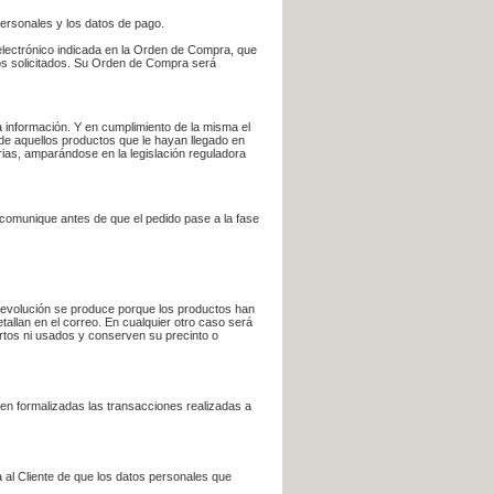
personales y los datos de pago.
electrónico indicada en la Orden de Compra, que
bros solicitados. Su Orden de Compra será
 información. Y en cumplimiento de la misma el
 de aquellos productos que le hayan llegado en
rias, amparándose en la legislación reguladora
e comunique antes de que el pedido pase a la fase
la devolución se produce porque los productos han
tallan en el correo. En cualquier otro caso será
ertos ni usados y conserven su precinto o
en formalizadas las transacciones realizadas a
 al Cliente de que los datos personales que