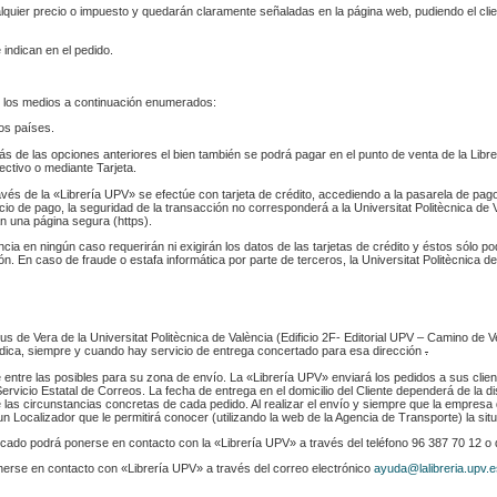
ualquier precio o impuesto y quedarán claramente señaladas en la página web, pudiendo el cl
 indican en el pedido.
 los medios a continuación enumerados:
los países.
s de las opciones anteriores el bien también se podrá pagar en el punto de venta de la Libr
fectivo o mediante Tarjeta.
ravés de la «Librería UPV» se efectúe con tarjeta de crédito, accediendo a la pasarela de pa
cio de pago, la seguridad de la transacción no corresponderá a la Universitat Politècnica de V
n una página segura (https).
ència en ningún caso requerirán ni exigirán los datos de las tarjetas de crédito y éstos sólo p
. En caso de fraude o estafa informática por parte de terceros, la Universitat Politècnica de
s de Vera de la Universitat Politècnica de València (Edificio 2F- Editorial UPV – Camino de V
 indica, siempre y cuando hay servicio de entrega concertado para esa dirección
.
e entre las posibles para su zona de envío. La «Librería UPV» enviará los pedidos a sus clie
rvicio Estatal de Correos. La fecha de entrega en el domicilio del Cliente dependerá de la di
 las circunstancias concretas de cada pedido. Al realizar el envío y siempre que la empresa 
n Localizador que le permitirá conocer (utilizando la web de la Agencia de Transporte) la sit
indicado podrá ponerse en contacto con la «Librería UPV» a través del teléfono 96 387 70 12 o
nerse en contacto con «Librería UPV» a través del correo electrónico
ayuda@lalibreria.upv.e