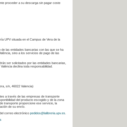
iente proceder a su descarga sin pagar coste
ería UPV situada en el Campus de Vera de la
go de las entidades bancarias con las que se ha
alència, sino a los servicios de pago de las
odrán ser solicitados por las entidades bancarias,
 València declina toda responsabilidad.
era, s/n, 46022 Valencia)
ntes a través de las empresas de transporte
sponibilidad del producto escogido y de la zona
de transporte proporcione ese servicio, la
uación de su envío.
 del correo electrónico
pedidos@lalibreria.upv.es
.
s