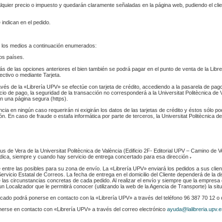
ualquier precio o impuesto y quedarán claramente señaladas en la página web, pudiendo el cl
 indican en el pedido.
 los medios a continuación enumerados:
los países.
s de las opciones anteriores el bien también se podrá pagar en el punto de venta de la Libr
fectivo o mediante Tarjeta.
ravés de la «Librería UPV» se efectúe con tarjeta de crédito, accediendo a la pasarela de pa
cio de pago, la seguridad de la transacción no corresponderá a la Universitat Politècnica de V
n una página segura (https).
ència en ningún caso requerirán ni exigirán los datos de las tarjetas de crédito y éstos sólo p
. En caso de fraude o estafa informática por parte de terceros, la Universitat Politècnica de
s de Vera de la Universitat Politècnica de València (Edificio 2F- Editorial UPV – Camino de V
 indica, siempre y cuando hay servicio de entrega concertado para esa dirección
.
e entre las posibles para su zona de envío. La «Librería UPV» enviará los pedidos a sus clie
rvicio Estatal de Correos. La fecha de entrega en el domicilio del Cliente dependerá de la di
 las circunstancias concretas de cada pedido. Al realizar el envío y siempre que la empresa 
n Localizador que le permitirá conocer (utilizando la web de la Agencia de Transporte) la sit
indicado podrá ponerse en contacto con la «Librería UPV» a través del teléfono 96 387 70 12 o
nerse en contacto con «Librería UPV» a través del correo electrónico
ayuda@lalibreria.upv.e