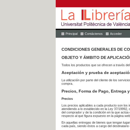
Principal
Contáctenos
Acceder
CONDICIONES GENERALES DE C
OBJETO Y ÁMBITO DE APLICACIÓ
Todos los productos que se ofrecen a través del
Aceptación y prueba de aceptació
La utilización por parte del cliente de los ser
compra.
Precios, Forma de Pago, Entrega y
Precios
Los precios aplicables a cada producto son los i
atendiendo a lo establecido en la Ley 37/19992, 
del comprador y de la condición en la que actúa 
respecto al que figura expuesto en la página web
En aquellas entregas de bienes que tengan luga
cada país, siendo éstos a cargo del destinatario 