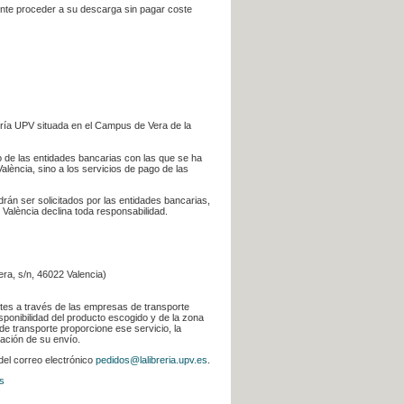
iente proceder a su descarga sin pagar coste
ería UPV situada en el Campus de Vera de la
go de las entidades bancarias con las que se ha
alència, sino a los servicios de pago de las
odrán ser solicitados por las entidades bancarias,
 València declina toda responsabilidad.
era, s/n, 46022 Valencia)
ntes a través de las empresas de transporte
sponibilidad del producto escogido y de la zona
de transporte proporcione ese servicio, la
uación de su envío.
 del correo electrónico
pedidos@lalibreria.upv.es
.
s