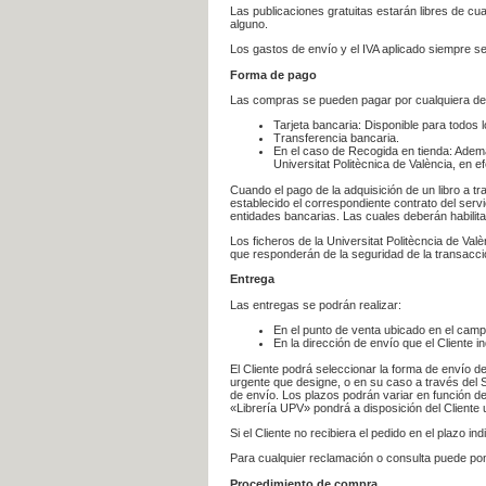
Las publicaciones gratuitas estarán libres de c
alguno.
Los gastos de envío y el IVA aplicado siempre se
Forma de pago
Las compras se pueden pagar por cualquiera de
Tarjeta bancaria: Disponible para todos 
Transferencia bancaria.
En el caso de Recogida en tienda: Ademá
Universitat Politècnica de València, en e
Cuando el pago de la adquisición de un libro a t
establecido el correspondiente contrato del servi
entidades bancarias. Las cuales deberán habilita
Los ficheros de la Universitat Politècncia de Val
que responderán de la seguridad de la transacción
Entrega
Las entregas se podrán realizar:
En el punto de venta ubicado en el campu
En la dirección de envío que el Cliente
El Cliente podrá seleccionar la forma de envío d
urgente que designe, o en su caso a través del Se
de envío. Los plazos podrán variar en función de
«Librería UPV» pondrá a disposición del Cliente u
Si el Cliente no recibiera el pedido en el plazo 
Para cualquier reclamación o consulta puede po
Procedimiento de compra