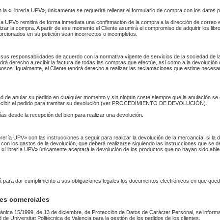
n la «Librería UPV», únicamente se requerirá rellenar el formulario de compra con los datos 
 UPV» remitirá de forma inmediata una confirmación de la compra a la dirección de correo 
izar la compra. A partir de ese momento el Cliente asumirá el compromiso de adquirir los li
orcionados en su petición sean incorrectos o incompletos.
sus responsabilidades de acuerdo con la normativa vigente de servicios de la sociedad de la
endrá derecho a recibir la factura de todas las compras que efectúe, así como a la devolución
uosos. Igualmente, el Cliente tendrá derecho a realizar las reclamaciones que estime necesa
idad de anular su pedido en cualquier momento y sin ningún coste siempre que la anulación s
 recibir el pedido para tramitar su devolución (ver PROCEDIMIENTO DE DEVOLUCIÓN).
as desde la recepción del bien para realizar una devolución.
Librería UPV» con las instrucciones a seguir para realizar la devolución de la mercancía, si 
 con los gastos de la devolución, que deberá realizarse siguiendo las instrucciones que se de
 La «Librería UPV» únicamente aceptará la devolución de los productos que no hayan sido abi
rá para dar cumplimiento a sus obligaciones legales los documentos electrónicos en que qued
es comerciales
ánica 15/1999, de 13 de diciembre, de Protección de Datos de Carácter Personal, se informa
ad de Universitat Politècnica de Valencia para la gestión de los pedidos de los clientes.