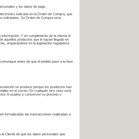
personales y los datos de pago.
electrónico indicada en la Orden de Compra, que
bros solicitados. Su Orden de Compra será
 información. Y en cumplimiento de la misma el
 de aquellos productos que le hayan llegado en
rias, amparándose en la legislación reguladora
e comunique antes de que el pedido pase a la fase
la devolución se produce porque los productos han
tallan en el correo. En cualquier otro caso será
ertos ni usados y conserven su precinto o
en formalizadas las transacciones realizadas a
 al Cliente de que los datos personales que