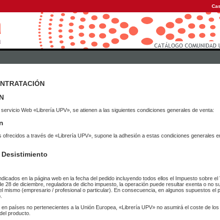
Cas
ONTRATACIÓN
N
 servicio Web «Librería UPV», se atienen a las siguientes condiciones generales de venta:
n
vicios ofrecidos a través de «Librería UPV», supone la adhesión a estas condiciones general
 Desistimiento
ndicados en la página web en la fecha del pedido incluyendo todos ellos el Impuesto sobre el 
de 28 de diciembre, reguladora de dicho impuesto, la operación puede resultar exenta o no su
el mismo (empresario / profesional o particular). En consecuencia, en algunos supuestos el p
.
r en países no pertenecientes a la Unión Europea, «Librería UPV» no asumirá el coste de lo
del producto.