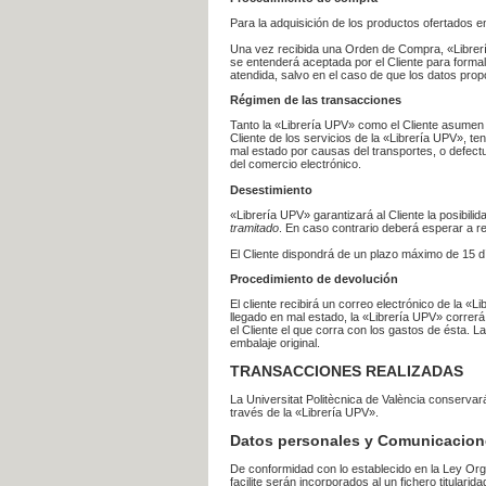
Para la adquisición de los productos ofertados e
Una vez recibida una Orden de Compra, «Librería
se entenderá aceptada por el Cliente para formal
atendida, salvo en el caso de que los datos prop
Régimen de las transacciones
Tanto la «Librería UPV» como el Cliente asumen 
Cliente de los servicios de la «Librería UPV», t
mal estado por causas del transportes, o defect
del comercio electrónico.
Desestimiento
«Librería UPV» garantizará al Cliente la posibil
tramitado
. En caso contrario deberá esperar a
El Cliente dispondrá de un plazo máximo de 15 dí
Procedimiento de devolución
El cliente recibirá un correo electrónico de la «
llegado en mal estado, la «Librería UPV» correrá
el Cliente el que corra con los gastos de ésta.
embalaje original.
TRANSACCIONES REALIZADAS
La Universitat Politècnica de València conserva
través de la «Librería UPV».
Datos personales y Comunicacion
De conformidad con lo establecido en la Ley Org
facilite serán incorporados al un fichero titularid