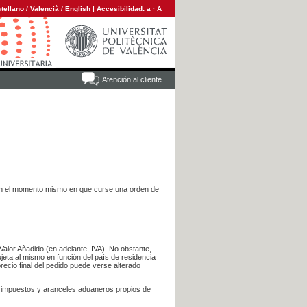
tellano
/
Valencià
/
English
|
Accesibilidad:
a
·
A
Atención al cliente
es en el momento mismo en que curse una orden de
Valor Añadido (en adelante, IVA). No obstante,
jeta al mismo en función del país de residencia
recio final del pedido puede verse alterado
s impuestos y aranceles aduaneros propios de