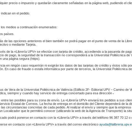
ualquier precio o impuesto y quedarán claramente señaladas en la página web, pudiendo el cl
 indican en el pedido.
 los medios a continuación enumerados:
los países.
s de las opciones anteriores el bien también se podrá pagar en el punto de venta de la Libr
fectivo o mediante Tarjeta.
ravés de la «Librería UPV» se efectúe con tarjeta de crédito, accediendo a la pasarela de pa
cio de pago, la seguridad de la transacción no corresponderá a la Universitat Politècnica de V
n una página segura (https).
ència en ningún caso requerirán ni exigirán los datos de las tarjetas de crédito y éstos sólo p
. En caso de fraude o estafa informática por parte de terceros, la Universitat Politècnica de
s de Vera de la Universitat Politècnica de València (Edificio 2F- Editorial UPV – Camino de V
 indica, siempre y cuando hay servicio de entrega concertado para esa dirección
.
e entre las posibles para su zona de envío. La «Librería UPV» enviará los pedidos a sus clie
rvicio Estatal de Correos. La fecha de entrega en el domicilio del Cliente dependerá de la di
 las circunstancias concretas de cada pedido. Al realizar el envío y siempre que la empresa 
n Localizador que le permitirá conocer (utilizando la web de la Agencia de Transporte) la sit
indicado podrá ponerse en contacto con la «Librería UPV» a través del teléfono 96 387 70 12 o
nerse en contacto con «Librería UPV» a través del correo electrónico
ayuda@lalibreria.upv.e