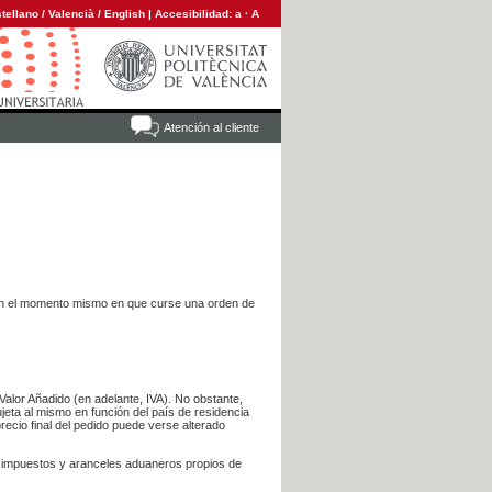
tellano
/
Valencià
/
English
|
Accesibilidad:
a
·
A
Atención al cliente
es en el momento mismo en que curse una orden de
Valor Añadido (en adelante, IVA). No obstante,
jeta al mismo en función del país de residencia
recio final del pedido puede verse alterado
s impuestos y aranceles aduaneros propios de