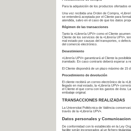
Para la adquisición de los productos ofertados e
Una vez recibida una Orden de Compra, «Librería
se entenderá aceptada por el Cliente para formal
atendida, salvo en el caso de que los datos prop
Régimen de las transacciones
Tanto la «Librería UPV» como el Cliente asumen 
Cliente de los servicios de la «Librería UPV», t
mal estado por causas del transportes, o defect
del comercio electrónico.
Desestimiento
«Librería UPV» garantizará al Cliente la posibil
tramitado
. En caso contrario deberá esperar a
El Cliente dispondrá de un plazo máximo de 15 dí
Procedimiento de devolución
El cliente recibirá un correo electrónico de la «
llegado en mal estado, la «Librería UPV» correrá
el Cliente el que corra con los gastos de ésta.
embalaje original.
TRANSACCIONES REALIZADAS
La Universitat Politècnica de València conserva
través de la «Librería UPV».
Datos personales y Comunicacion
De conformidad con lo establecido en la Ley Org
facilite serán incorporados al un fichero titularid