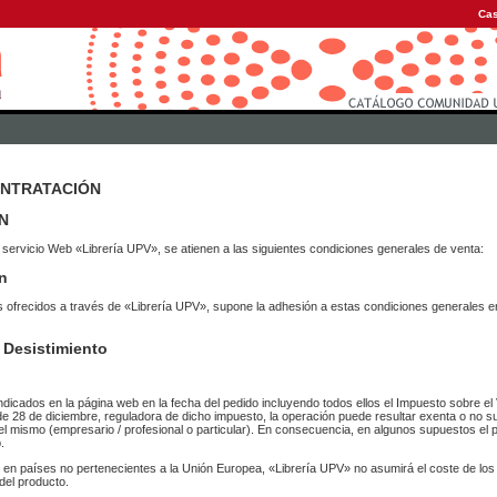
Cas
ONTRATACIÓN
N
 servicio Web «Librería UPV», se atienen a las siguientes condiciones generales de venta:
n
vicios ofrecidos a través de «Librería UPV», supone la adhesión a estas condiciones general
 Desistimiento
ndicados en la página web en la fecha del pedido incluyendo todos ellos el Impuesto sobre el 
de 28 de diciembre, reguladora de dicho impuesto, la operación puede resultar exenta o no su
el mismo (empresario / profesional o particular). En consecuencia, en algunos supuestos el p
.
r en países no pertenecientes a la Unión Europea, «Librería UPV» no asumirá el coste de lo
del producto.