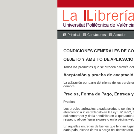
Principal
Contáctenos
Acceder
CONDICIONES GENERALES DE C
OBJETO Y ÁMBITO DE APLICACIÓ
Todos los productos que se ofrecen a través del
Aceptación y prueba de aceptació
La utilización por parte del cliente de los ser
compra.
Precios, Forma de Pago, Entrega y
Precios
Los precios aplicables a cada producto son los i
atendiendo a lo establecido en la Ley 37/19992, 
del comprador y de la condición en la que actúa 
respecto al que figura expuesto en la página web
En aquellas entregas de bienes que tengan luga
cada país, siendo éstos a cargo del destinatario 