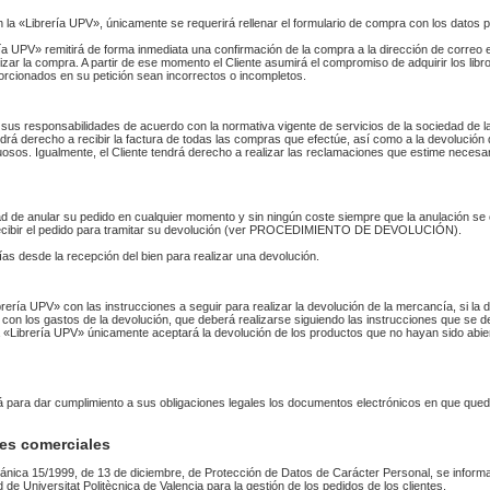
n la «Librería UPV», únicamente se requerirá rellenar el formulario de compra con los datos 
 UPV» remitirá de forma inmediata una confirmación de la compra a la dirección de correo 
izar la compra. A partir de ese momento el Cliente asumirá el compromiso de adquirir los li
orcionados en su petición sean incorrectos o incompletos.
sus responsabilidades de acuerdo con la normativa vigente de servicios de la sociedad de la
endrá derecho a recibir la factura de todas las compras que efectúe, así como a la devolución
uosos. Igualmente, el Cliente tendrá derecho a realizar las reclamaciones que estime necesa
idad de anular su pedido en cualquier momento y sin ningún coste siempre que la anulación s
 recibir el pedido para tramitar su devolución (ver PROCEDIMIENTO DE DEVOLUCIÓN).
as desde la recepción del bien para realizar una devolución.
Librería UPV» con las instrucciones a seguir para realizar la devolución de la mercancía, si 
 con los gastos de la devolución, que deberá realizarse siguiendo las instrucciones que se de
 La «Librería UPV» únicamente aceptará la devolución de los productos que no hayan sido abi
rá para dar cumplimiento a sus obligaciones legales los documentos electrónicos en que qued
es comerciales
ánica 15/1999, de 13 de diciembre, de Protección de Datos de Carácter Personal, se informa
ad de Universitat Politècnica de Valencia para la gestión de los pedidos de los clientes.