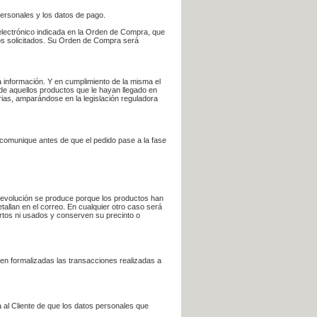
personales y los datos de pago.
electrónico indicada en la Orden de Compra, que
bros solicitados. Su Orden de Compra será
 información. Y en cumplimiento de la misma el
 de aquellos productos que le hayan llegado en
rias, amparándose en la legislación reguladora
e comunique antes de que el pedido pase a la fase
la devolución se produce porque los productos han
tallan en el correo. En cualquier otro caso será
ertos ni usados y conserven su precinto o
en formalizadas las transacciones realizadas a
 al Cliente de que los datos personales que