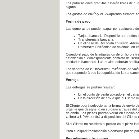
Las publicaciones gratuitas estarán libres de c
alguno.
Los gastos de envío y el IVA aplicado siempre se
Forma de pago
Las compras se pueden pagar por cualquiera de
Tarjeta bancaria: Disponible para todos 
Transferencia bancaria.
En el caso de Recogida en tienda: Ademá
Universitat Politècnica de València, en e
Cuando el pago de la adquisición de un libro a t
establecido el correspondiente contrato del servi
entidades bancarias. Las cuales deberán habilita
Los ficheros de la Universitat Politècncia de Val
que responderán de la seguridad de la transacción
Entrega
Las entregas se podrán realizar:
En el punto de venta ubicado en el campu
En la dirección de envío que el Cliente
El Cliente podrá seleccionar la forma de envío d
urgente que designe, o en su caso a través del Se
de envío. Los plazos podrán variar en función de
«Librería UPV» pondrá a disposición del Cliente u
Si el Cliente no recibiera el pedido en el plazo 
Para cualquier reclamación o consulta puede po
Procedimiento de compra