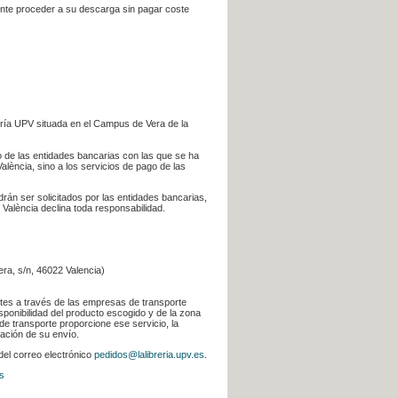
iente proceder a su descarga sin pagar coste
ería UPV situada en el Campus de Vera de la
go de las entidades bancarias con las que se ha
alència, sino a los servicios de pago de las
odrán ser solicitados por las entidades bancarias,
 València declina toda responsabilidad.
era, s/n, 46022 Valencia)
ntes a través de las empresas de transporte
sponibilidad del producto escogido y de la zona
de transporte proporcione ese servicio, la
uación de su envío.
 del correo electrónico
pedidos@lalibreria.upv.es
.
s