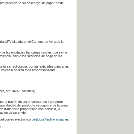
iente proceder a su descarga sin pagar coste
ería UPV situada en el Campus de Vera de la
go de las entidades bancarias con las que se ha
alència, sino a los servicios de pago de las
odrán ser solicitados por las entidades bancarias,
 València declina toda responsabilidad.
era, s/n, 46022 Valencia)
ntes a través de las empresas de transporte
sponibilidad del producto escogido y de la zona
de transporte proporcione ese servicio, la
uación de su envío.
 del correo electrónico
pedidos@lalibreria.upv.es
.
s