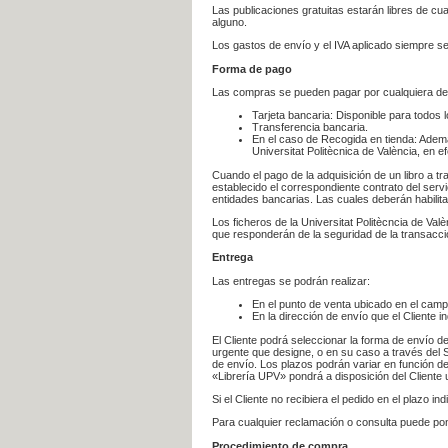
Las publicaciones gratuitas estarán libres de c
alguno.
Los gastos de envío y el IVA aplicado siempre se
Forma de pago
Las compras se pueden pagar por cualquiera de
Tarjeta bancaria: Disponible para todos 
Transferencia bancaria.
En el caso de Recogida en tienda: Ademá
Universitat Politècnica de València, en e
Cuando el pago de la adquisición de un libro a t
establecido el correspondiente contrato del servi
entidades bancarias. Las cuales deberán habilita
Los ficheros de la Universitat Politècncia de Val
que responderán de la seguridad de la transacción
Entrega
Las entregas se podrán realizar:
En el punto de venta ubicado en el campu
En la dirección de envío que el Cliente
El Cliente podrá seleccionar la forma de envío d
urgente que designe, o en su caso a través del Se
de envío. Los plazos podrán variar en función de
«Librería UPV» pondrá a disposición del Cliente u
Si el Cliente no recibiera el pedido en el plazo 
Para cualquier reclamación o consulta puede po
Procedimiento de compra