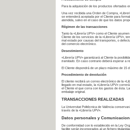
Para la adquisición de los productos ofertados e
Una vez recibida una Orden de Compra, «Librería
se entenderá aceptada por el Cliente para formal
atendida, salvo en el caso de que los datos prop
Régimen de las transacciones
Tanto la «Librería UPV» como el Cliente asumen 
Cliente de los servicios de la «Librería UPV», t
mal estado por causas del transportes, o defect
del comercio electrónico.
Desestimiento
«Librería UPV» garantizará al Cliente la posibil
tramitado
. En caso contrario deberá esperar a
El Cliente dispondrá de un plazo máximo de 15 dí
Procedimiento de devolución
El cliente recibirá un correo electrónico de la «
llegado en mal estado, la «Librería UPV» correrá
el Cliente el que corra con los gastos de ésta.
embalaje original.
TRANSACCIONES REALIZADAS
La Universitat Politècnica de València conserva
través de la «Librería UPV».
Datos personales y Comunicacion
De conformidad con lo establecido en la Ley Org
facilite serán incorporados al un fichero titularid