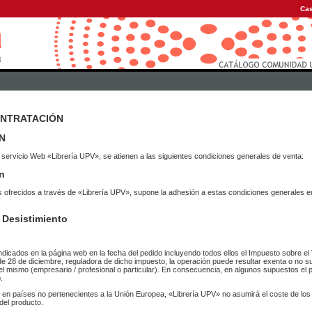
Cas
ONTRATACIÓN
N
 servicio Web «Librería UPV», se atienen a las siguientes condiciones generales de venta:
n
vicios ofrecidos a través de «Librería UPV», supone la adhesión a estas condiciones general
 Desistimiento
ndicados en la página web en la fecha del pedido incluyendo todos ellos el Impuesto sobre el 
de 28 de diciembre, reguladora de dicho impuesto, la operación puede resultar exenta o no su
el mismo (empresario / profesional o particular). En consecuencia, en algunos supuestos el p
.
r en países no pertenecientes a la Unión Europea, «Librería UPV» no asumirá el coste de lo
del producto.