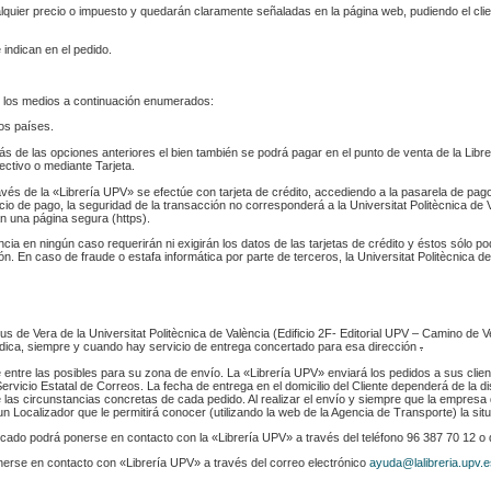
ualquier precio o impuesto y quedarán claramente señaladas en la página web, pudiendo el cl
 indican en el pedido.
 los medios a continuación enumerados:
los países.
s de las opciones anteriores el bien también se podrá pagar en el punto de venta de la Libr
fectivo o mediante Tarjeta.
ravés de la «Librería UPV» se efectúe con tarjeta de crédito, accediendo a la pasarela de pa
cio de pago, la seguridad de la transacción no corresponderá a la Universitat Politècnica de V
n una página segura (https).
ència en ningún caso requerirán ni exigirán los datos de las tarjetas de crédito y éstos sólo p
. En caso de fraude o estafa informática por parte de terceros, la Universitat Politècnica de
s de Vera de la Universitat Politècnica de València (Edificio 2F- Editorial UPV – Camino de V
 indica, siempre y cuando hay servicio de entrega concertado para esa dirección
.
e entre las posibles para su zona de envío. La «Librería UPV» enviará los pedidos a sus clie
rvicio Estatal de Correos. La fecha de entrega en el domicilio del Cliente dependerá de la di
 las circunstancias concretas de cada pedido. Al realizar el envío y siempre que la empresa 
n Localizador que le permitirá conocer (utilizando la web de la Agencia de Transporte) la sit
indicado podrá ponerse en contacto con la «Librería UPV» a través del teléfono 96 387 70 12 o
nerse en contacto con «Librería UPV» a través del correo electrónico
ayuda@lalibreria.upv.e