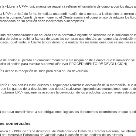
n la «Librería UPV», únicamente se requerirá rellenar el formulario de compra con los datos 
 UPV» remitirá de forma inmediata una confirmación de la compra a la dirección de correo 
izar la compra. A partir de ese momento el Cliente asumirá el compromiso de adquirir los li
orcionados en su petición sean incorrectos o incompletos.
sus responsabilidades de acuerdo con la normativa vigente de servicios de la sociedad de la
endrá derecho a recibir la factura de todas las compras que efectúe, así como a la devolución
uosos. Igualmente, el Cliente tendrá derecho a realizar las reclamaciones que estime necesa
idad de anular su pedido en cualquier momento y sin ningún coste siempre que la anulación s
 recibir el pedido para tramitar su devolución (ver PROCEDIMIENTO DE DEVOLUCIÓN).
as desde la recepción del bien para realizar una devolución.
Librería UPV» con las instrucciones a seguir para realizar la devolución de la mercancía, si 
 con los gastos de la devolución, que deberá realizarse siguiendo las instrucciones que se de
 La «Librería UPV» únicamente aceptará la devolución de los productos que no hayan sido abi
rá para dar cumplimiento a sus obligaciones legales los documentos electrónicos en que qued
es comerciales
ánica 15/1999, de 13 de diciembre, de Protección de Datos de Carácter Personal, se informa
ad de Universitat Politècnica de Valencia para la gestión de los pedidos de los clientes.