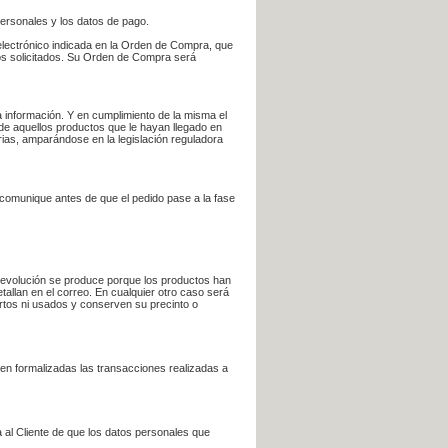
personales y los datos de pago.
electrónico indicada en la Orden de Compra, que
bros solicitados. Su Orden de Compra será
 información. Y en cumplimiento de la misma el
 de aquellos productos que le hayan llegado en
rias, amparándose en la legislación reguladora
e comunique antes de que el pedido pase a la fase
la devolución se produce porque los productos han
tallan en el correo. En cualquier otro caso será
ertos ni usados y conserven su precinto o
en formalizadas las transacciones realizadas a
 al Cliente de que los datos personales que