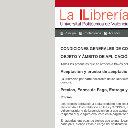
Principal
Contáctenos
Acceder
CONDICIONES GENERALES DE C
OBJETO Y ÁMBITO DE APLICACIÓ
Todos los productos que se ofrecen a través del
Aceptación y prueba de aceptació
La utilización por parte del cliente de los ser
compra.
Precios, Forma de Pago, Entrega y
Precios
Los precios aplicables a cada producto son los i
atendiendo a lo establecido en la Ley 37/19992, 
del comprador y de la condición en la que actúa 
respecto al que figura expuesto en la página web
En aquellas entregas de bienes que tengan luga
cada país, siendo éstos a cargo del destinatario 