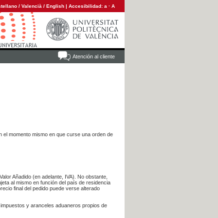
tellano
/
Valencià
/
English
|
Accesibilidad:
a
·
A
Atención al cliente
es en el momento mismo en que curse una orden de
Valor Añadido (en adelante, IVA). No obstante,
jeta al mismo en función del país de residencia
recio final del pedido puede verse alterado
s impuestos y aranceles aduaneros propios de