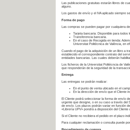
Las publicaciones gratuitas estarán libres de c
alguno.
Los gastos de envío y el IVA aplicado siempre se
Forma de pago
Las compras se pueden pagar por cualquiera de
Tarjeta bancaria: Disponible para todos 
Transferencia bancaria.
En el caso de Recogida en tienda: Ademá
Universitat Politècnica de València, en e
Cuando el pago de la adquisición de un libro a t
establecido el correspondiente contrato del servi
entidades bancarias. Las cuales deberán habilita
Los ficheros de la Universitat Politècncia de Val
que responderán de la seguridad de la transacción
Entrega
Las entregas se podrán realizar:
En el punto de venta ubicado en el campu
En la dirección de envío que el Cliente
El Cliente podrá seleccionar la forma de envío d
urgente que designe, o en su caso a través del Se
de envío. Los plazos podrán variar en función de
«Librería UPV» pondrá a disposición del Cliente u
Si el Cliente no recibiera el pedido en el plazo 
Para cualquier reclamación o consulta puede po
Procedimiento de compra