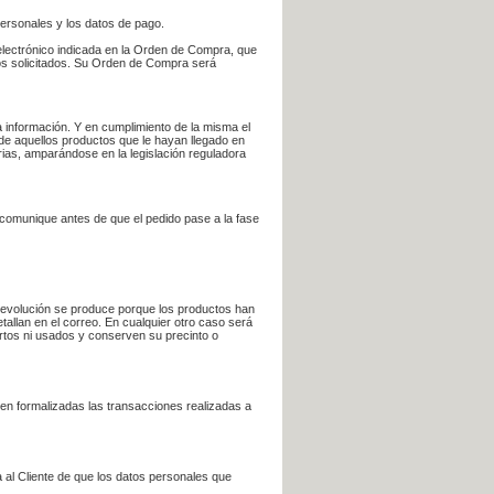
personales y los datos de pago.
electrónico indicada en la Orden de Compra, que
bros solicitados. Su Orden de Compra será
 información. Y en cumplimiento de la misma el
 de aquellos productos que le hayan llegado en
rias, amparándose en la legislación reguladora
e comunique antes de que el pedido pase a la fase
la devolución se produce porque los productos han
tallan en el correo. En cualquier otro caso será
ertos ni usados y conserven su precinto o
en formalizadas las transacciones realizadas a
 al Cliente de que los datos personales que