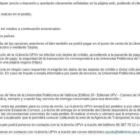
ualquier precio o impuesto y quedarán claramente señaladas en la página web, pudiendo el cl
 indican en el pedido.
 los medios a continuación enumerados:
los países.
s de las opciones anteriores el bien también se podrá pagar en el punto de venta de la Libr
fectivo o mediante Tarjeta.
ravés de la «Librería UPV» se efectúe con tarjeta de crédito, accediendo a la pasarela de pa
cio de pago, la seguridad de la transacción no corresponderá a la Universitat Politècnica de V
n una página segura (https).
ència en ningún caso requerirán ni exigirán los datos de las tarjetas de crédito y éstos sólo p
. En caso de fraude o estafa informática por parte de terceros, la Universitat Politècnica de
s de Vera de la Universitat Politècnica de València (Edificio 2F- Editorial UPV – Camino de V
 indica, siempre y cuando hay servicio de entrega concertado para esa dirección
.
e entre las posibles para su zona de envío. La «Librería UPV» enviará los pedidos a sus clie
rvicio Estatal de Correos. La fecha de entrega en el domicilio del Cliente dependerá de la di
 las circunstancias concretas de cada pedido. Al realizar el envío y siempre que la empresa 
n Localizador que le permitirá conocer (utilizando la web de la Agencia de Transporte) la sit
indicado podrá ponerse en contacto con la «Librería UPV» a través del teléfono 96 387 70 12 o
nerse en contacto con «Librería UPV» a través del correo electrónico
ayuda@lalibreria.upv.e