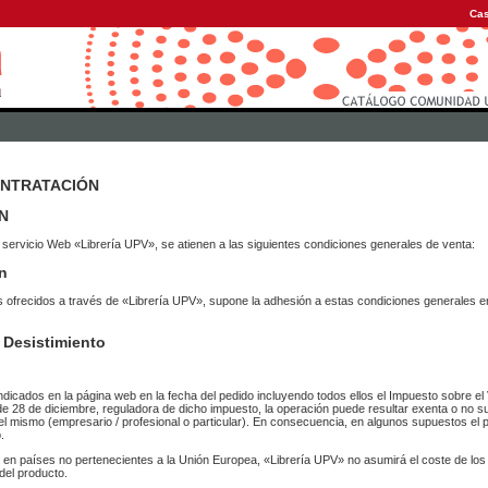
Cas
ONTRATACIÓN
N
 servicio Web «Librería UPV», se atienen a las siguientes condiciones generales de venta:
n
vicios ofrecidos a través de «Librería UPV», supone la adhesión a estas condiciones general
 Desistimiento
ndicados en la página web en la fecha del pedido incluyendo todos ellos el Impuesto sobre el 
de 28 de diciembre, reguladora de dicho impuesto, la operación puede resultar exenta o no su
el mismo (empresario / profesional o particular). En consecuencia, en algunos supuestos el p
.
r en países no pertenecientes a la Unión Europea, «Librería UPV» no asumirá el coste de lo
del producto.