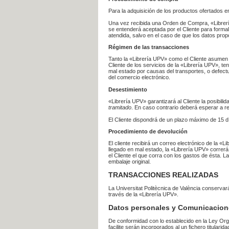
Para la adquisición de los productos ofertados e
Una vez recibida una Orden de Compra, «Librería
se entenderá aceptada por el Cliente para formal
atendida, salvo en el caso de que los datos prop
Régimen de las transacciones
Tanto la «Librería UPV» como el Cliente asumen 
Cliente de los servicios de la «Librería UPV», t
mal estado por causas del transportes, o defect
del comercio electrónico.
Desestimiento
«Librería UPV» garantizará al Cliente la posibil
tramitado
. En caso contrario deberá esperar a
El Cliente dispondrá de un plazo máximo de 15 dí
Procedimiento de devolución
El cliente recibirá un correo electrónico de la «
llegado en mal estado, la «Librería UPV» correrá
el Cliente el que corra con los gastos de ésta.
embalaje original.
TRANSACCIONES REALIZADAS
La Universitat Politècnica de València conserva
través de la «Librería UPV».
Datos personales y Comunicacion
De conformidad con lo establecido en la Ley Org
facilite serán incorporados al un fichero titularid