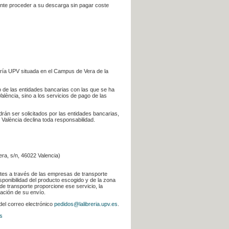
iente proceder a su descarga sin pagar coste
ería UPV situada en el Campus de Vera de la
go de las entidades bancarias con las que se ha
alència, sino a los servicios de pago de las
odrán ser solicitados por las entidades bancarias,
 València declina toda responsabilidad.
era, s/n, 46022 Valencia)
ntes a través de las empresas de transporte
sponibilidad del producto escogido y de la zona
de transporte proporcione ese servicio, la
uación de su envío.
 del correo electrónico
pedidos@lalibreria.upv.es
.
s