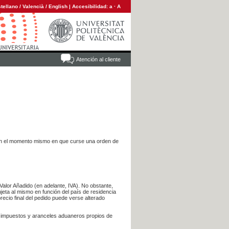
tellano
/
Valencià
/
English
|
Accesibilidad:
a
·
A
Atención al cliente
es en el momento mismo en que curse una orden de
Valor Añadido (en adelante, IVA). No obstante,
jeta al mismo en función del país de residencia
recio final del pedido puede verse alterado
s impuestos y aranceles aduaneros propios de