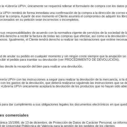
n la «Librería UPV», únicamente se requerirá rellenar el formulario de compra con los datos 
 UPV» remitirá de forma inmediata una confirmación de la compra a la dirección de correo 
izar la compra. A partir de ese momento el Cliente asumirá el compromiso de adquirir los li
orcionados en su petición sean incorrectos o incompletos.
sus responsabilidades de acuerdo con la normativa vigente de servicios de la sociedad de la
endrá derecho a recibir la factura de todas las compras que efectúe, así como a la devolución
uosos. Igualmente, el Cliente tendrá derecho a realizar las reclamaciones que estime necesa
idad de anular su pedido en cualquier momento y sin ningún coste siempre que la anulación s
 recibir el pedido para tramitar su devolución (ver PROCEDIMIENTO DE DEVOLUCIÓN).
as desde la recepción del bien para realizar una devolución.
Librería UPV» con las instrucciones a seguir para realizar la devolución de la mercancía, si 
 con los gastos de la devolución, que deberá realizarse siguiendo las instrucciones que se de
 La «Librería UPV» únicamente aceptará la devolución de los productos que no hayan sido abi
rá para dar cumplimiento a sus obligaciones legales los documentos electrónicos en que qued
es comerciales
ánica 15/1999, de 13 de diciembre, de Protección de Datos de Carácter Personal, se informa
ad de Universitat Politècnica de Valencia para la gestión de los pedidos de los clientes.