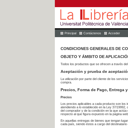
Principal
Contáctenos
Acceder
CONDICIONES GENERALES DE C
OBJETO Y ÁMBITO DE APLICACIÓ
Todos los productos que se ofrecen a través del
Aceptación y prueba de aceptació
La utilización por parte del cliente de los ser
compra.
Precios, Forma de Pago, Entrega y
Precios
Los precios aplicables a cada producto son los i
atendiendo a lo establecido en la Ley 37/19992, 
del comprador y de la condición en la que actúa 
respecto al que figura expuesto en la página web
En aquellas entregas de bienes que tengan luga
cada país, siendo éstos a cargo del destinatario 