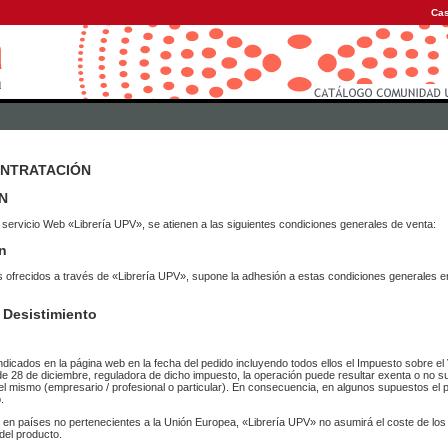
Cas
ONTRATACIÓN
N
 servicio Web «Librería UPV», se atienen a las siguientes condiciones generales de venta:
n
vicios ofrecidos a través de «Librería UPV», supone la adhesión a estas condiciones general
 Desistimiento
ndicados en la página web en la fecha del pedido incluyendo todos ellos el Impuesto sobre el 
de 28 de diciembre, reguladora de dicho impuesto, la operación puede resultar exenta o no su
el mismo (empresario / profesional o particular). En consecuencia, en algunos supuestos el p
.
r en países no pertenecientes a la Unión Europea, «Librería UPV» no asumirá el coste de lo
del producto.