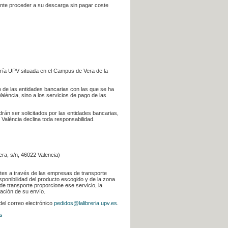
iente proceder a su descarga sin pagar coste
ería UPV situada en el Campus de Vera de la
go de las entidades bancarias con las que se ha
alència, sino a los servicios de pago de las
odrán ser solicitados por las entidades bancarias,
 València declina toda responsabilidad.
era, s/n, 46022 Valencia)
ntes a través de las empresas de transporte
sponibilidad del producto escogido y de la zona
de transporte proporcione ese servicio, la
uación de su envío.
 del correo electrónico
pedidos@lalibreria.upv.es
.
s