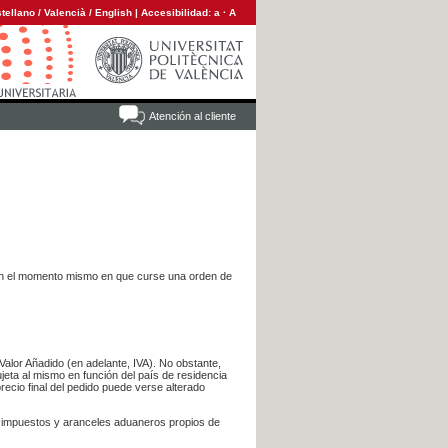
tellano
/
Valencià
/
English
|
Accesibilidad:
a
·
A
Atención al cliente
es en el momento mismo en que curse una orden de
Valor Añadido (en adelante, IVA). No obstante,
jeta al mismo en función del país de residencia
recio final del pedido puede verse alterado
s impuestos y aranceles aduaneros propios de