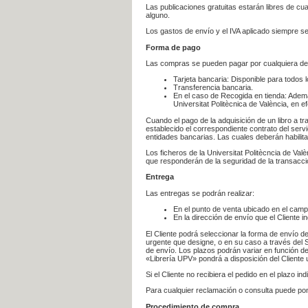
Las publicaciones gratuitas estarán libres de c
alguno.
Los gastos de envío y el IVA aplicado siempre se
Forma de pago
Las compras se pueden pagar por cualquiera de
Tarjeta bancaria: Disponible para todos 
Transferencia bancaria.
En el caso de Recogida en tienda: Ademá
Universitat Politècnica de València, en e
Cuando el pago de la adquisición de un libro a t
establecido el correspondiente contrato del servi
entidades bancarias. Las cuales deberán habilita
Los ficheros de la Universitat Politècncia de Val
que responderán de la seguridad de la transacción
Entrega
Las entregas se podrán realizar:
En el punto de venta ubicado en el campu
En la dirección de envío que el Cliente
El Cliente podrá seleccionar la forma de envío d
urgente que designe, o en su caso a través del Se
de envío. Los plazos podrán variar en función de
«Librería UPV» pondrá a disposición del Cliente u
Si el Cliente no recibiera el pedido en el plazo 
Para cualquier reclamación o consulta puede po
Procedimiento de compra