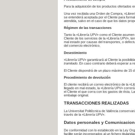
Para la adquisición de los productos ofertados e
Una vez recibida una Orden de Compra, «Librería
se entenderá aceptada por el Cliente para formal
atendida, salvo en el caso de que los datos prop
Régimen de las transacciones
Tanto la «Librería UPV» como el Cliente asumen 
Cliente de los servicios de la «Librería UPV», t
mal estado por causas del transportes, o defect
del comercio electrónico.
Desestimiento
«Librería UPV» garantizará al Cliente la posibil
tramitado
. En caso contrario deberá esperar a
El Cliente dispondrá de un plazo máximo de 15 dí
Procedimiento de devolución
El cliente recibirá un correo electrónico de la «
llegado en mal estado, la «Librería UPV» correrá
el Cliente el que corra con los gastos de ésta.
embalaje original.
TRANSACCIONES REALIZADAS
La Universitat Politècnica de València conserva
través de la «Librería UPV».
Datos personales y Comunicacion
De conformidad con lo establecido en la Ley Org
facilite serán incorporados al un fichero titularid