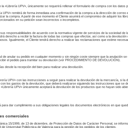
n la «Librería UPV», únicamente se requerirá rellenar el formulario de compra con los datos 
 UPV» remitirá de forma inmediata una confirmación de la compra a la dirección de correo 
izar la compra. A partir de ese momento el Cliente asumirá el compromiso de adquirir los li
orcionados en su petición sean incorrectos o incompletos.
sus responsabilidades de acuerdo con la normativa vigente de servicios de la sociedad de la
endrá derecho a recibir la factura de todas las compras que efectúe, así como a la devolución
uosos. Igualmente, el Cliente tendrá derecho a realizar las reclamaciones que estime necesa
idad de anular su pedido en cualquier momento y sin ningún coste siempre que la anulación s
 recibir el pedido para tramitar su devolución (ver PROCEDIMIENTO DE DEVOLUCIÓN).
as desde la recepción del bien para realizar una devolución.
Librería UPV» con las instrucciones a seguir para realizar la devolución de la mercancía, si 
 con los gastos de la devolución, que deberá realizarse siguiendo las instrucciones que se de
 La «Librería UPV» únicamente aceptará la devolución de los productos que no hayan sido abi
rá para dar cumplimiento a sus obligaciones legales los documentos electrónicos en que qued
es comerciales
ánica 15/1999, de 13 de diciembre, de Protección de Datos de Carácter Personal, se informa
ad de Universitat Politècnica de Valencia para la gestión de los pedidos de los clientes.