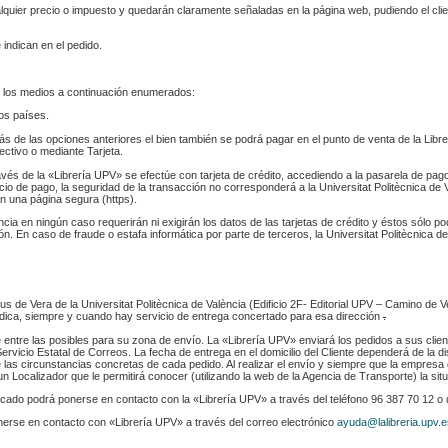
ualquier precio o impuesto y quedarán claramente señaladas en la página web, pudiendo el cl
 indican en el pedido.
 los medios a continuación enumerados:
los países.
s de las opciones anteriores el bien también se podrá pagar en el punto de venta de la Libr
fectivo o mediante Tarjeta.
ravés de la «Librería UPV» se efectúe con tarjeta de crédito, accediendo a la pasarela de pa
cio de pago, la seguridad de la transacción no corresponderá a la Universitat Politècnica de V
n una página segura (https).
ència en ningún caso requerirán ni exigirán los datos de las tarjetas de crédito y éstos sólo p
. En caso de fraude o estafa informática por parte de terceros, la Universitat Politècnica de
s de Vera de la Universitat Politècnica de València (Edificio 2F- Editorial UPV – Camino de V
 indica, siempre y cuando hay servicio de entrega concertado para esa dirección
.
e entre las posibles para su zona de envío. La «Librería UPV» enviará los pedidos a sus clie
rvicio Estatal de Correos. La fecha de entrega en el domicilio del Cliente dependerá de la di
 las circunstancias concretas de cada pedido. Al realizar el envío y siempre que la empresa 
n Localizador que le permitirá conocer (utilizando la web de la Agencia de Transporte) la sit
indicado podrá ponerse en contacto con la «Librería UPV» a través del teléfono 96 387 70 12 o
nerse en contacto con «Librería UPV» a través del correo electrónico
ayuda@lalibreria.upv.e