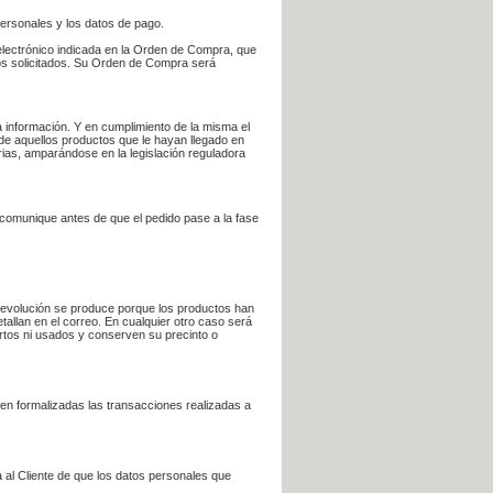
personales y los datos de pago.
electrónico indicada en la Orden de Compra, que
bros solicitados. Su Orden de Compra será
 información. Y en cumplimiento de la misma el
 de aquellos productos que le hayan llegado en
rias, amparándose en la legislación reguladora
e comunique antes de que el pedido pase a la fase
la devolución se produce porque los productos han
tallan en el correo. En cualquier otro caso será
ertos ni usados y conserven su precinto o
en formalizadas las transacciones realizadas a
 al Cliente de que los datos personales que