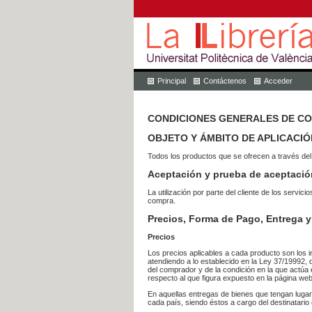
Principal
Contáctenos
Acceder
CONDICIONES GENERALES DE C
OBJETO Y ÁMBITO DE APLICACIÓ
Todos los productos que se ofrecen a través del
Aceptación y prueba de aceptació
La utilización por parte del cliente de los ser
compra.
Precios, Forma de Pago, Entrega y
Precios
Los precios aplicables a cada producto son los i
atendiendo a lo establecido en la Ley 37/19992, 
del comprador y de la condición en la que actúa 
respecto al que figura expuesto en la página web
En aquellas entregas de bienes que tengan luga
cada país, siendo éstos a cargo del destinatario 